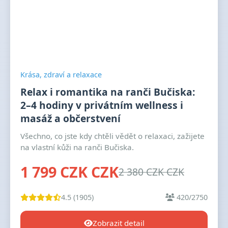
Krása, zdraví a relaxace
Relax i romantika na ranči Bučiska:
2–4 hodiny v privátním wellness i
masáž a občerstvení
Všechno, co jste kdy chtěli vědět o relaxaci, zažijete
na vlastní kůži na ranči Bučiska.
1 799 CZK CZK
2 380 CZK CZK
4.5 (1905)
420/2750
Zobrazit detail