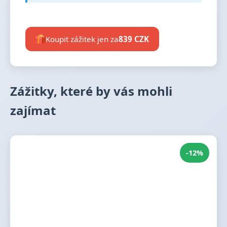
Koupit zážitek jen za
839 CZK
Zážitky, které by vás mohli
zajímat
-12%