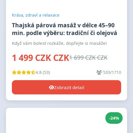
Krása, zdraví a relaxace
Thajská párová masáž v délce 45–90
min. podle výběru: tradiční či olejová
Když vám bolest rozkáže, dopřejte si masáže!
1 499 CZK CZK
1 699 CZK CZK
4.8 (53)
533/1710
Zobrazit detail
-24%