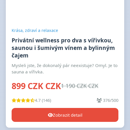
Krása, zdraví a relaxace
Privátní wellness pro dva s vířivkou,
saunou i šumivým vínem a bylinným
čajem
Mysleli jste, že dokonalý pár neexistuje? Omyl. Je to
sauna a vířivka.
899 CZK CZK
1 190 CZK CZK
4.7 (146)
376/500
Zobrazit detail