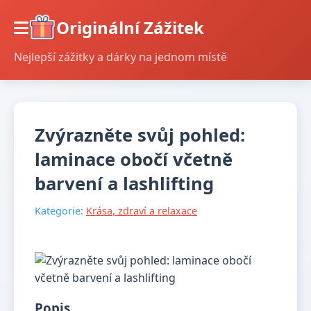
Originální Zážitek
Nejlepší zážitky a dárky na jednom místě
Zvýrazněte svůj pohled:
laminace obočí včetně
barvení a lashlifting
Kategorie:
Krása, zdraví a relaxace
Popis