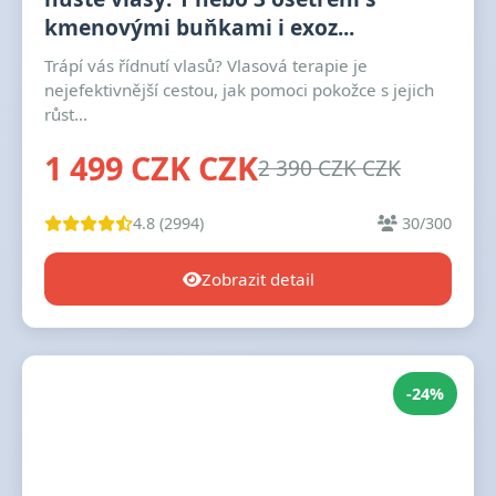
kmenovými buňkami i exoz...
Trápí vás řídnutí vlasů? Vlasová terapie je
nejefektivnější cestou, jak pomoci pokožce s jejich
růst...
1 499 CZK CZK
2 390 CZK CZK
4.8 (2994)
30/300
Zobrazit detail
-24%