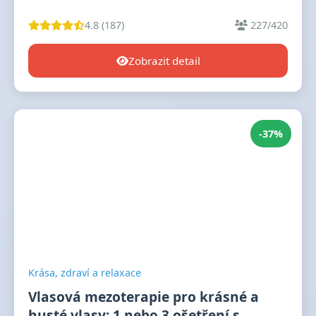
4.8 (187)
227/420
Zobrazit detail
-37%
Krása, zdraví a relaxace
Vlasová mezoterapie pro krásné a
husté vlasy: 1 nebo 3 ošetření s