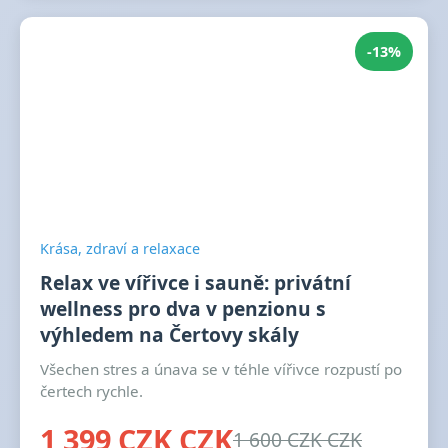
-13%
Krása, zdraví a relaxace
Relax ve vířivce i sauně: privátní
wellness pro dva v penzionu s
výhledem na Čertovy skály
Všechen stres a únava se v téhle vířivce rozpustí po
čertech rychle.
1 399 CZK CZK
1 600 CZK CZK