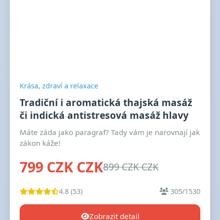
Krása, zdraví a relaxace
Tradiční i aromatická thajská masáž
či indická antistresová masáž hlavy
Máte záda jako paragraf? Tady vám je narovnají jak
zákon káže!
799 CZK CZK
899 CZK CZK
4.8 (53)
305/1530
Zobrazit detail