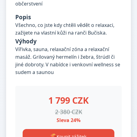
Popis
Všechno, co jste kdy chtěli vědět o relaxaci,
zažijete na vlastní kůži na ranči Bučiska.
Výhody
Vířivka, sauna, relaxační zóna a relaxační
masáž. Grilovaný hermelín i žebra, štrúdl či
jiné dobroty. V nabídce i venkovní wellness se
sudem a saunou
1 799 CZK
2 380 CZK
Sleva 24%
Koupit zážitek