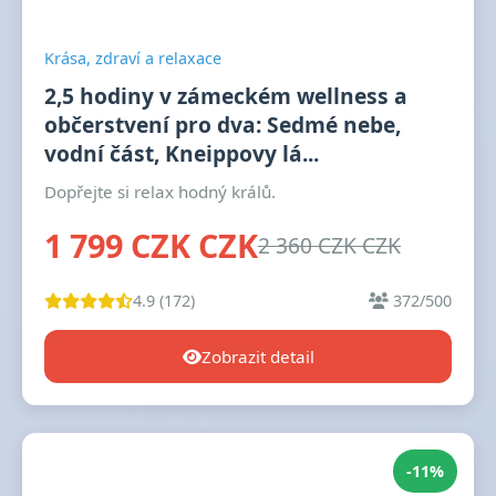
Krása, zdraví a relaxace
2,5 hodiny v zámeckém wellness a
občerstvení pro dva: Sedmé nebe,
vodní část, Kneippovy lá...
Dopřejte si relax hodný králů.
1 799 CZK CZK
2 360 CZK CZK
4.9 (172)
372/500
Zobrazit detail
-11%