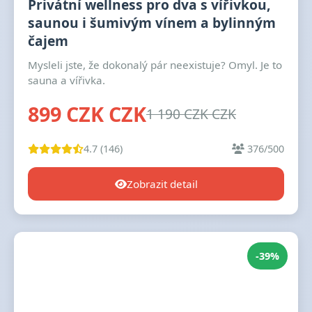
Privátní wellness pro dva s vířivkou,
saunou i šumivým vínem a bylinným
čajem
Mysleli jste, že dokonalý pár neexistuje? Omyl. Je to
sauna a vířivka.
899 CZK CZK
1 190 CZK CZK
4.7 (146)
376/500
Zobrazit detail
-39%