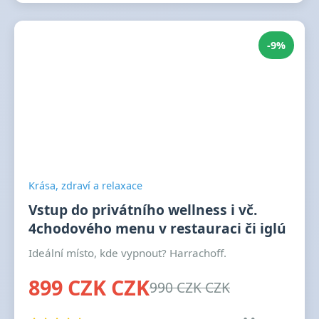
-9%
Krása, zdraví a relaxace
Vstup do privátního wellness i vč.
4chodového menu v restauraci či iglú
Ideální místo, kde vypnout? Harrachoff.
899 CZK CZK
990 CZK CZK