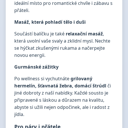
ideální místo pro romantické chvíle i zábavu s
přáteli.
Masáž, která pohladí tělo i duši
Součástí balíčku je také
relaxační masáž
,
která uvolní vaše svaly a zklidní mysl. Nechte
se hýčkat zkušenými rukama a načerpejte
novou energii.
Gurmánské zážitky
Po wellness si vychutnáte
grilovaný
hermelín, šťavnatá žebra, domácí štrúdl
či
jiné dobroty z naší nabídky. Každé sousto je
připravené s láskou a důrazem na kvalitu,
abyste si užili nejen odpočinek, ale i radost z
jídla.
Pro páry i přátele