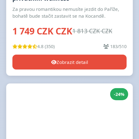
Za pravou romantikou nemusíte jezdit do Paříže,
bohatě bude stačit zastavit se na Kocandě.
1 749 CZK CZK
1 813 CZK CZK
4.8 (350)
183/510
Zobrazit detail
-24%