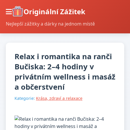
Originální Zážitek
Nejlepší zážitky a dárky na jednom místě
Relax i romantika na ranči
Bučiska: 2–4 hodiny v
privátním wellness i masáž
a občerstvení
Kategorie:
Krása, zdraví a relaxace