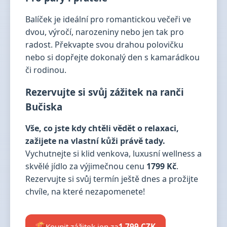
Balíček je ideální pro romantickou večeři ve
dvou, výročí, narozeniny nebo jen tak pro
radost. Překvapte svou drahou polovičku
nebo si dopřejte dokonalý den s kamarádkou
či rodinou.
Rezervujte si svůj zážitek na ranči
Bučiska
Vše, co jste kdy chtěli vědět o relaxaci,
zažijete na vlastní kůži právě tady.
Vychutnejte si klid venkova, luxusní wellness a
skvělé jídlo za výjimečnou cenu
1799 Kč
.
Rezervujte si svůj termín ještě dnes a prožijte
chvíle, na které nezapomenete!
Koupit zážitek jen za
1 799 CZK