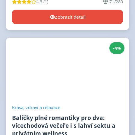
4.3 (1)
71/280
Zobrazit detail
-4%
Krása, zdraví a relaxace
Balíčky plné romantiky pro dva:
vícechodová večeře i s lahví sektu a
privátním wellness