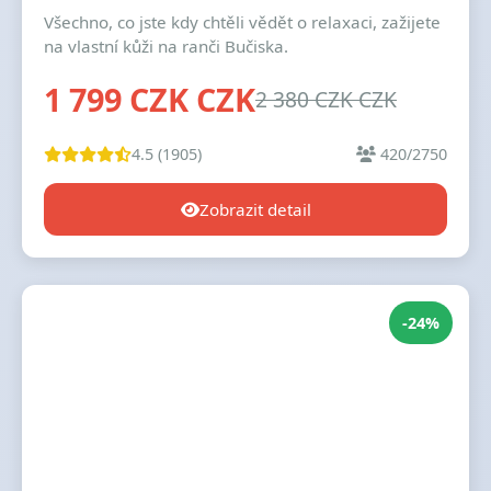
Všechno, co jste kdy chtěli vědět o relaxaci, zažijete
na vlastní kůži na ranči Bučiska.
1 799 CZK CZK
2 380 CZK CZK
4.5 (1905)
420/2750
Zobrazit detail
-24%