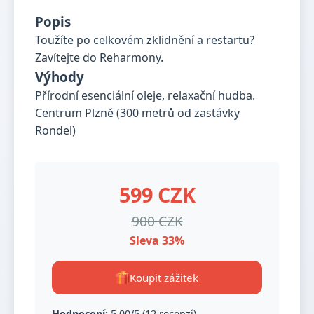
Popis
Toužíte po celkovém zklidnění a restartu?
Zavítejte do Reharmony.
Výhody
Přírodní esenciální oleje, relaxační hudba.
Centrum Plzně (300 metrů od zastávky
Rondel)
599 CZK
900 CZK
Sleva 33%
Koupit zážitek
Hodnocení:
5,00/5 (12 recenzí)