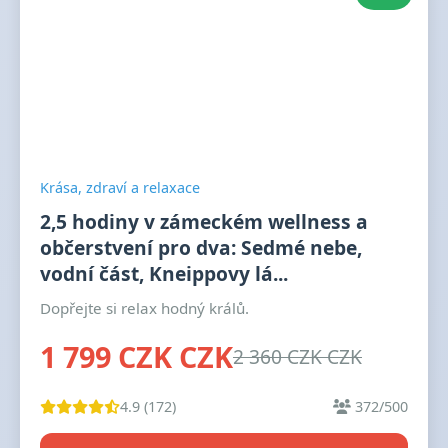
Krása, zdraví a relaxace
2,5 hodiny v zámeckém wellness a
občerstvení pro dva: Sedmé nebe,
vodní část, Kneippovy lá...
Dopřejte si relax hodný králů.
1 799 CZK CZK
2 360 CZK CZK
4.9 (172)
372/500