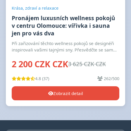
Krása, zdraví a relaxace
Pronájem luxusních wellness pokojů
v centru Olomouce: vířivka i sauna
jen pro vás dva
Při zařizování těchto wellness pokojů se designéři
inspirovali vašimi tajnými sny. Přesvědčte se sam...
2 200 CZK CZK
3 625 CZK CZK
4.8 (37)
262/500
Zobrazit detail