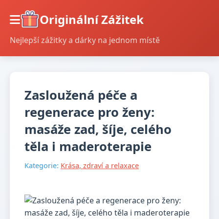
Originální Zážitek
Nejlepší zážitky a dárky na jednom místě
Zasloužená péče a
regenerace pro ženy:
masáže zad, šíje, celého
těla i maderoterapie
Kategorie:
Krása, zdraví a relaxace