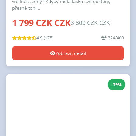
wellness zóny.“ Kdyby měla láska své doktory,
přesně tohl...
1 799 CZK CZK
3 800 CZK CZK
4.9 (175)
324/400
Zobrazit detail
-39%