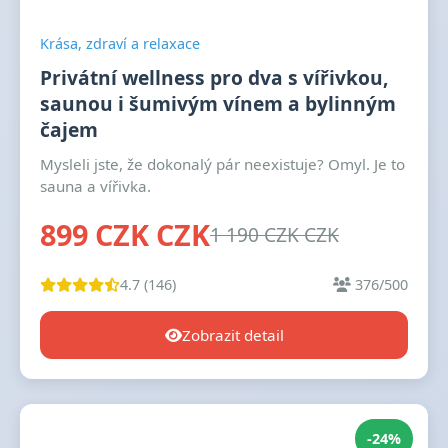
Krása, zdraví a relaxace
Privátní wellness pro dva s vířivkou,
saunou i šumivým vínem a bylinným
čajem
Mysleli jste, že dokonalý pár neexistuje? Omyl. Je to
sauna a vířivka.
899 CZK CZK
1 190 CZK CZK
4.7 (146)
376/500
Zobrazit detail
-24%