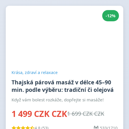
-12%
Krása, zdraví a relaxace
Thajská párová masáž v délce 45–90
min. podle výběru: tradiční či olejová
Když vám bolest rozkáže, dopřejte si masáže!
1 499 CZK CZK
1 699 CZK CZK
4.8 (53)
533/1710