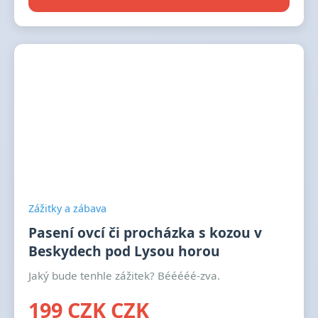
Zážitky a zábava
Pasení ovcí či procházka s kozou v
Beskydech pod Lysou horou
Jaký bude tenhle zážitek? Bééééé-zva.
199 CZK CZK