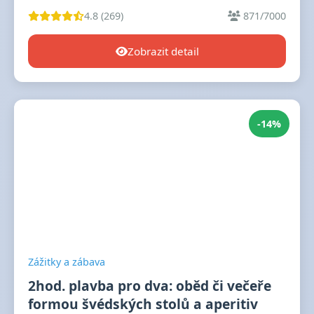
4.8 (269)
871/7000
Zobrazit detail
-14%
Zážitky a zábava
2hod. plavba pro dva: oběd či večeře
formou švédských stolů a aperitiv