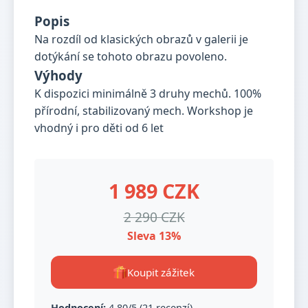
Popis
Na rozdíl od klasických obrazů v galerii je
dotýkání se tohoto obrazu povoleno.
Výhody
K dispozici minimálně 3 druhy mechů. 100%
přírodní, stabilizovaný mech. Workshop je
vhodný i pro děti od 6 let
1 989 CZK
2 290 CZK
Sleva 13%
Koupit zážitek
Hodnocení:
4,80/5 (21 recenzí)