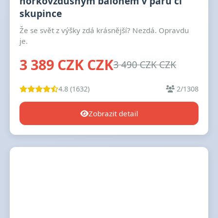
horkovzdušným balónem v páru či
skupince
Že se svět z výšky zdá krásnější? Nezdá. Opravdu
je.
3 389 CZK CZK
3 490 CZK CZK
4.8 (1632)
2/1308
Zobrazit detail