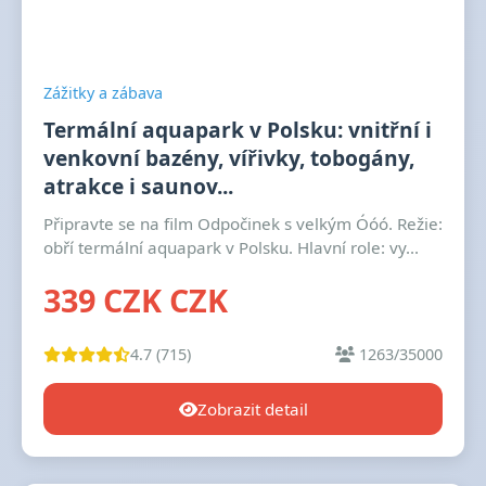
Zážitky a zábava
Termální aquapark v Polsku: vnitřní i
venkovní bazény, vířivky, tobogány,
atrakce i saunov...
Připravte se na film Odpočinek s velkým Óóó. Režie:
obří termální aquapark v Polsku. Hlavní role: vy...
339 CZK CZK
4.7 (715)
1263/35000
Zobrazit detail