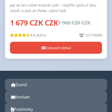
Jak se ten vztah krásně rodí – nejdřív spolu ti dva
chodí, a pak se třeba i plaví lodí.
1 679 CZK CZK
1 960 CZK CZK
4.6 (8201)
1217/6000
Zobrazit detail
Domů
Kontakt
Podmínky