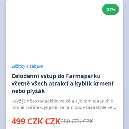
-27%
Zážitky a zábava
Celodenní vstup do Farmaparku
včetně všech atrakcí a kyblík krmení
nebo plyšák
Když je něco taaaakhle velké a žije tam taaaakhle
hodně zvířátek, je jisté, že tam bude taaaakhle ve...
499 CZK CZK
680 CZK CZK