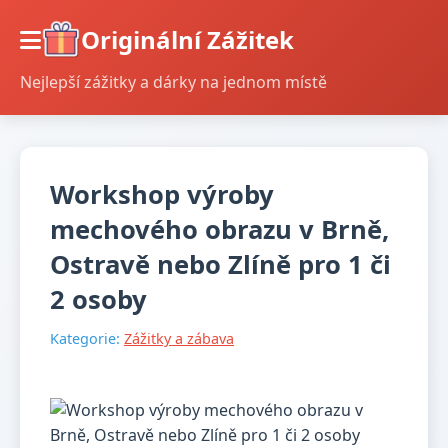
Originální Zážitek
Nejlepší zážitky a dárky na jednom místě
Workshop výroby
mechového obrazu v Brně,
Ostravě nebo Zlíně pro 1 či
2 osoby
Kategorie:
Zážitky a zábava