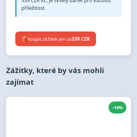
339 CZK Kč, je skvělý dárek pro každou
příležitost.
Koupit zážitek jen za
339 CZK
Zážitky, které by vás mohli
zajímat
-14%