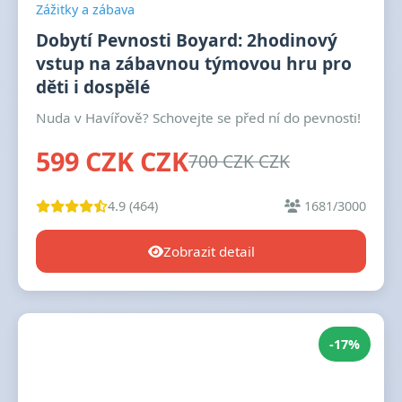
Zážitky a zábava
Dobytí Pevnosti Boyard: 2hodinový
vstup na zábavnou týmovou hru pro
děti i dospělé
Nuda v Havířově? Schovejte se před ní do pevnosti!
599 CZK CZK
700 CZK CZK
4.9 (464)
1681/3000
Zobrazit detail
-17%