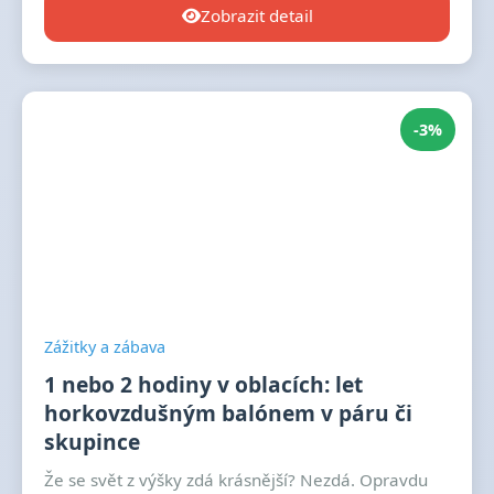
Zobrazit detail
-3%
Zážitky a zábava
1 nebo 2 hodiny v oblacích: let
horkovzdušným balónem v páru či
skupince
Že se svět z výšky zdá krásnější? Nezdá. Opravdu