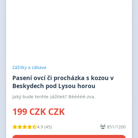
Zážitky a zábava
Pasení ovcí či procházka s kozou v
Beskydech pod Lysou horou
Jaký bude tenhle zážitek? Bééééé-zva.
199 CZK CZK
4.9 (45)
851/1200