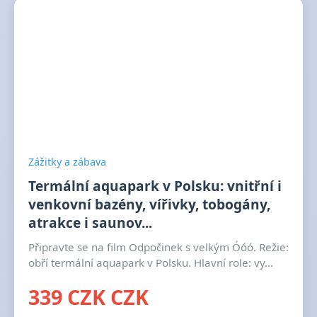
Zážitky a zábava
Termální aquapark v Polsku: vnitřní i
venkovní bazény, vířivky, tobogány,
atrakce i saunov...
Připravte se na film Odpočinek s velkým Óóó. Režie:
obří termální aquapark v Polsku. Hlavní role: vy...
339 CZK CZK