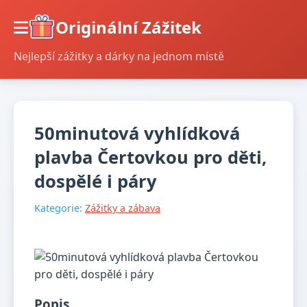
Originální Zážitek
Nejlepší zážitky a dárky na jednom místě
50minutová vyhlídková
plavba Čertovkou pro děti,
dospělé i páry
Kategorie:
Zážitky a zábava
Popis