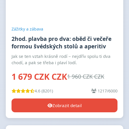
Zážitky a zábava
2hod. plavba pro dva: oběd či večeře
formou švédských stolů a aperitiv
Jak se ten vztah krásně rodí – nejdřív spolu ti dva
chodí, a pak se třeba i plaví lodí.
1 679 CZK CZK
1 960 CZK CZK
4.6 (8201)
1217/6000
Zobrazit detail