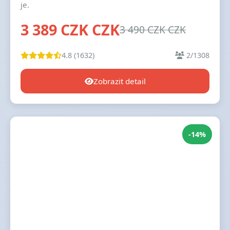
je.
3 389 CZK CZK
3 490 CZK CZK
4.8 (1632)
2/1308
Zobrazit detail
-14%