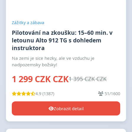
Zážitky a zábava
Pilotování na zkoušku: 15–60 min. v
letounu Alto 912 TG s dohledem
instruktora
Na zemi je sice hezky, ale ve vzduchu je
nadpozemsky božsky!
1 299 CZK CZK
1 395 CZK CZK
4.9 (1387)
51/1600
Zobrazit detail