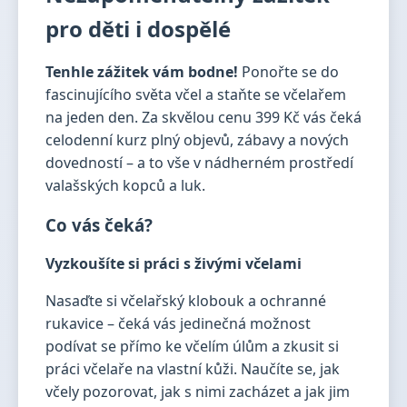
pro děti i dospělé
Tenhle zážitek vám bodne!
Ponořte se do
fascinujícího světa včel a staňte se včelařem
na jeden den. Za skvělou cenu 399 Kč vás čeká
celodenní kurz plný objevů, zábavy a nových
dovedností – a to vše v nádherném prostředí
valašských kopců a luk.
Co vás čeká?
Vyzkoušíte si práci s živými včelami
Nasaďte si včelařský klobouk a ochranné
rukavice – čeká vás jedinečná možnost
podívat se přímo ke včelím úlům a zkusit si
práci včelaře na vlastní kůži. Naučíte se, jak
včely pozorovat, jak s nimi zacházet a jak jim