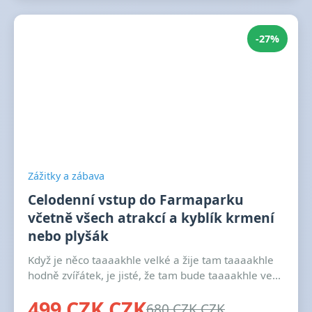
-27%
Zážitky a zábava
Celodenní vstup do Farmaparku
včetně všech atrakcí a kyblík krmení
nebo plyšák
Když je něco taaaakhle velké a žije tam taaaakhle
hodně zvířátek, je jisté, že tam bude taaaakhle ve...
499 CZK CZK
680 CZK CZK