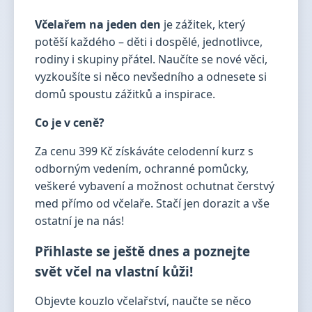
Včelařem na jeden den
je zážitek, který
potěší každého – děti i dospělé, jednotlivce,
rodiny i skupiny přátel. Naučíte se nové věci,
vyzkoušíte si něco nevšedního a odnesete si
domů spoustu zážitků a inspirace.
Co je v ceně?
Za cenu 399 Kč získáváte celodenní kurz s
odborným vedením, ochranné pomůcky,
veškeré vybavení a možnost ochutnat čerstvý
med přímo od včelaře. Stačí jen dorazit a vše
ostatní je na nás!
Přihlaste se ještě dnes a poznejte
svět včel na vlastní kůži!
Objevte kouzlo včelařství, naučte se něco