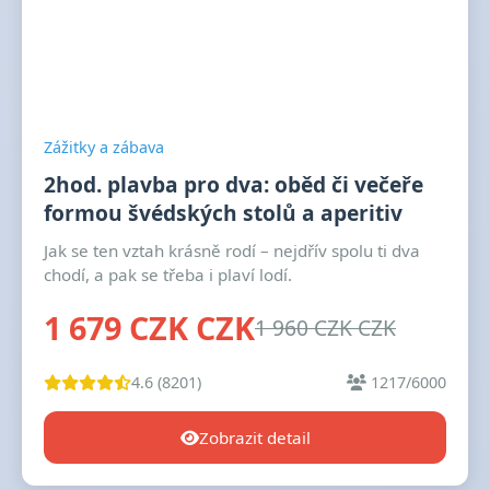
Zážitky a zábava
2hod. plavba pro dva: oběd či večeře
formou švédských stolů a aperitiv
Jak se ten vztah krásně rodí – nejdřív spolu ti dva
chodí, a pak se třeba i plaví lodí.
1 679 CZK CZK
1 960 CZK CZK
4.6 (8201)
1217/6000
Zobrazit detail