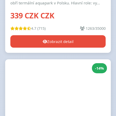
obří termální aquapark v Polsku. Hlavní role: vy...
339 CZK CZK
4.7 (715)
1263/35000
Zobrazit detail
-14%