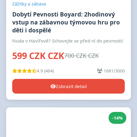
Zážitky a zábava
Dobytí Pevnosti Boyard: 2hodinový
vstup na zábavnou týmovou hru pro
děti i dospělé
Nuda v Havířově? Schovejte se před ní do pevnosti!
599 CZK CZK
700 CZK CZK
4.9 (464)
1681/3000
Zobrazit detail
-14%