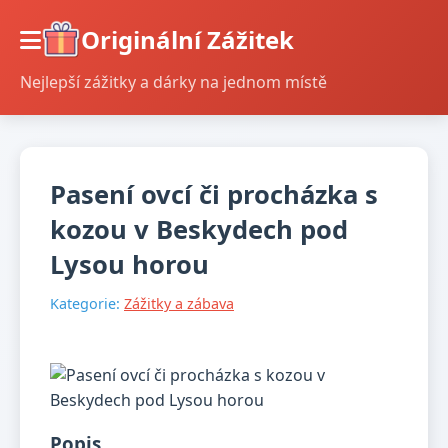
Originální Zážitek
Nejlepší zážitky a dárky na jednom místě
Pasení ovcí či procházka s
kozou v Beskydech pod
Lysou horou
Kategorie:
Zážitky a zábava
Popis