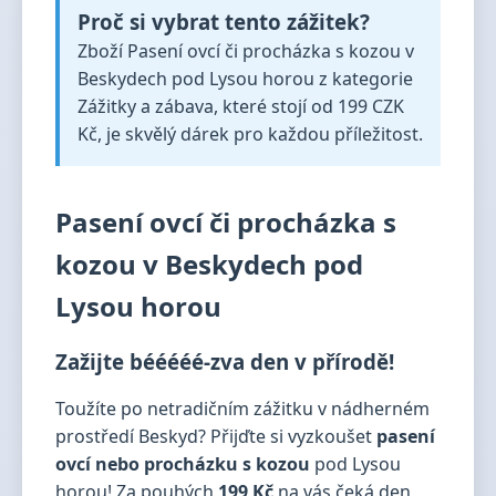
Proč si vybrat tento zážitek?
Zboží Pasení ovcí či procházka s kozou v
Beskydech pod Lysou horou z kategorie
Zážitky a zábava, které stojí od 199 CZK
Kč, je skvělý dárek pro každou příležitost.
Pasení ovcí či procházka s
kozou v Beskydech pod
Lysou horou
Zažijte bééééé-zva den v přírodě!
Toužíte po netradičním zážitku v nádherném
prostředí Beskyd? Přijďte si vyzkoušet
pasení
ovcí nebo procházku s kozou
pod Lysou
horou! Za pouhých
199 Kč
na vás čeká den