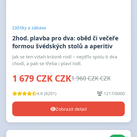
Zážitky a zábava
2hod. plavba pro dva: oběd či večeře
formou švédských stolů a aperitiv
Jak se ten vztah krásně rodí – nejdřív spolu ti dva
chodí, a pak se třeba i plaví lodí.
1 679 CZK CZK
1 960 CZK CZK
4.6 (8201)
1217/6000
Zobrazit detail