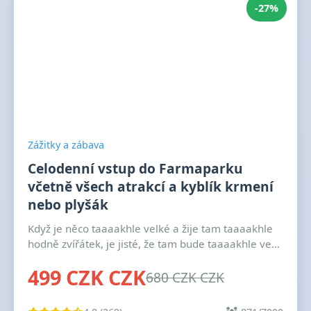
-27%
Zážitky a zábava
Celodenní vstup do Farmaparku
včetně všech atrakcí a kyblík krmení
nebo plyšák
Když je něco taaaakhle velké a žije tam taaaakhle
hodně zvířátek, je jisté, že tam bude taaaakhle ve...
499 CZK CZK
680 CZK CZK