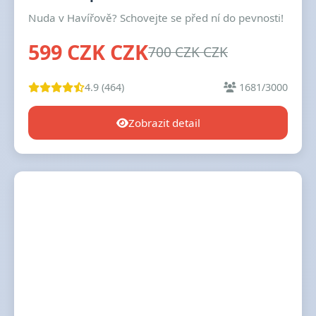
Nuda v Havířově? Schovejte se před ní do pevnosti!
599 CZK CZK
700 CZK CZK
4.9 (464)
1681/3000
Zobrazit detail