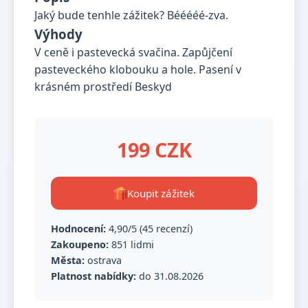
Jaký bude tenhle zážitek? Bééééé-zva.
Výhody
V ceně i pastevecká svačina. Zapůjčení
pasteveckého klobouku a hole. Pasení v
krásném prostředí Beskyd
199 CZK
Koupit zážitek
Hodnocení:
4,90/5 (45 recenzí)
Zakoupeno:
851 lidmi
Města:
ostrava
Platnost nabídky:
do 31.08.2026