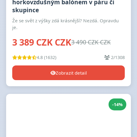
horkovzdušným balónem v páru či
skupince
Že se svět z výšky zdá krásnější? Nezdá. Opravdu
je.
3 389 CZK CZK
3 490 CZK CZK
4.8 (1632)
2/1308
Zobrazit detail
-14%