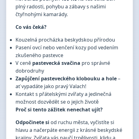
plný radosti, pohybu a zábavy s našimi
čtyřnohými kamarády.
Co vás čeká?
Kouzelná procházka beskydskou přírodou
Pasení ovcí nebo venčení kozy pod vedením
zkušeného pastevce
V ceně
pastevecká svačina
pro správné
dobrodruhy
Zapůjčení pasteveckého klobouku a hole
–
ať vypadáte jako pravý Valach!
Kontakt s přátelskými zvířaty a jedinečná
možnost dozvědět se o jejich životě
Proč si tento zážitek nenechat ujít?
Odpočinete si
od ruchu města, vyčistíte si
hlavu a načerpáte energii z krásné beskydské
krajiny. Zvířata vás naučí trpělivosti, klidu a