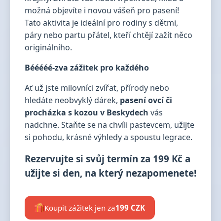
možná objevíte i novou vášeň pro pasení!
Tato aktivita je ideální pro rodiny s dětmi,
páry nebo partu přátel, kteří chtějí zažít něco
originálního.
Bééééé-zva zážitek pro každého
Ať už jste milovníci zvířat, přírody nebo
hledáte neobvyklý dárek,
pasení ovcí či
procházka s kozou v Beskydech
vás
nadchne. Staňte se na chvíli pastevcem, užijte
si pohodu, krásné výhledy a spoustu legrace.
Rezervujte si svůj termín za 199 Kč a
užijte si den, na který nezapomenete!
Koupit zážitek jen za
199 CZK