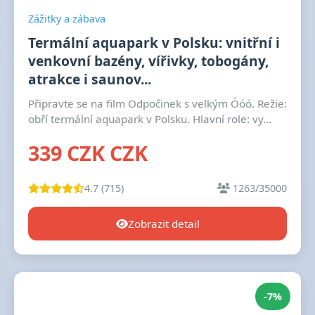
Zážitky a zábava
Termální aquapark v Polsku: vnitřní i
venkovní bazény, vířivky, tobogány,
atrakce i saunov...
Připravte se na film Odpočinek s velkým Óóó. Režie:
obří termální aquapark v Polsku. Hlavní role: vy...
339 CZK CZK
4.7 (715)
1263/35000
Zobrazit detail
-7%