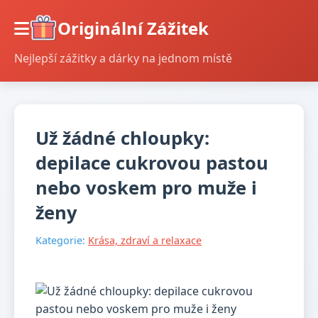
Originální Zážitek
Nejlepší zážitky a dárky na jednom místě
Už žádné chloupky:
depilace cukrovou pastou
nebo voskem pro muže i
ženy
Kategorie:
Krása, zdraví a relaxace