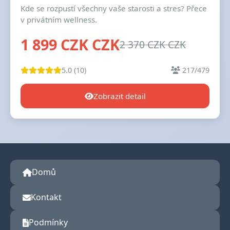
Kde se rozpustí všechny vaše starosti a stres? Přece
v privátním wellness.
1 899 CZK CZK
2 370 CZK CZK
5.0 (10)
217/479
Zobrazit detail
Domů
Kontakt
Podmínky