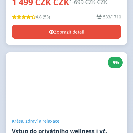
1 499 CZK CZK
1 699 CZK CZK
4.8 (53)
533/1710
Zobrazit detail
-9%
Krása, zdraví a relaxace
Vstup do privátního wellness i vč.