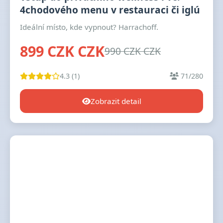
4chodového menu v restauraci či iglú
Ideální místo, kde vypnout? Harrachoff.
899 CZK CZK
990 CZK CZK
4.3 (1)
71/280
Zobrazit detail