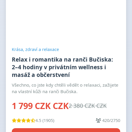
Krása, zdraví a relaxace
Relax i romantika na ranči Bučiska:
2–4 hodiny v privátním wellness i
masáž a občerstvení
Všechno, co jste kdy chtěli vědět o relaxaci, zažijete
na vlastní kůži na ranči Bučiska.
1 799 CZK CZK
2 380 CZK CZK
4.5 (1905)
420/2750