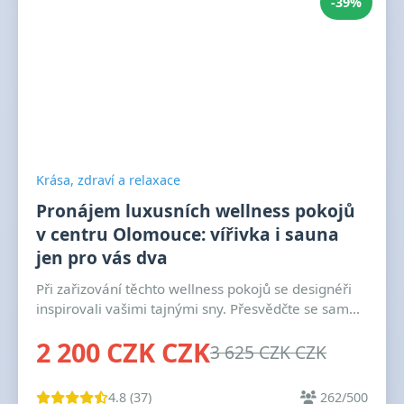
-39%
Krása, zdraví a relaxace
Pronájem luxusních wellness pokojů
v centru Olomouce: vířivka i sauna
jen pro vás dva
Při zařizování těchto wellness pokojů se designéři
inspirovali vašimi tajnými sny. Přesvědčte se sam...
2 200 CZK CZK
3 625 CZK CZK
4.8 (37)
262/500