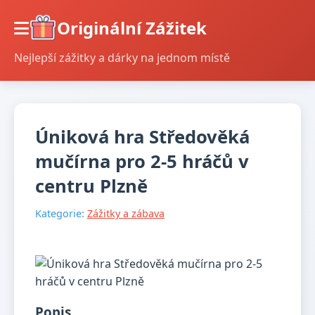
Originální Zážitek
Nejlepší zážitky a dárky na jednom místě
Úniková hra Středověká
mučírna pro 2-5 hráčů v
centru Plzně
Kategorie:
Zážitky a zábava
Popis