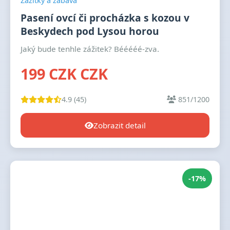
Zážitky a zábava
Pasení ovcí či procházka s kozou v
Beskydech pod Lysou horou
Jaký bude tenhle zážitek? Bééééé-zva.
199 CZK CZK
4.9 (45)
851/1200
Zobrazit detail
-17%