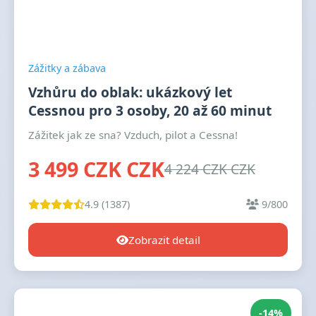
Zážitky a zábava
Vzhůru do oblak: ukázkový let
Cessnou pro 3 osoby, 20 až 60 minut
Zážitek jak ze sna? Vzduch, pilot a Cessna!
3 499 CZK CZK
4 224 CZK CZK
4.9 (1387)
9/800
Zobrazit detail
-14%