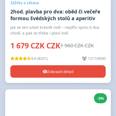
Zážitky a zábava
2hod. plavba pro dva: oběd či večeře
formou švédských stolů a aperitiv
Jak se ten vztah krásně rodí – nejdřív spolu ti dva
chodí, a pak se třeba i plaví lodí.
1 679 CZK CZK
1 960 CZK CZK
4.6 (8201)
1217/6000
Zobrazit detail
-3%