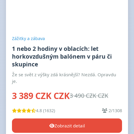
Zážitky a zábava
1 nebo 2 hodiny v oblacích: let
horkovzdušným balónem v páru či
skupince
Že se svět z výšky zdá krásnější? Nezdá. Opravdu
je.
3 389 CZK CZK
3 490 CZK CZK
4.8 (1632)
2/1308
Zobrazit detail