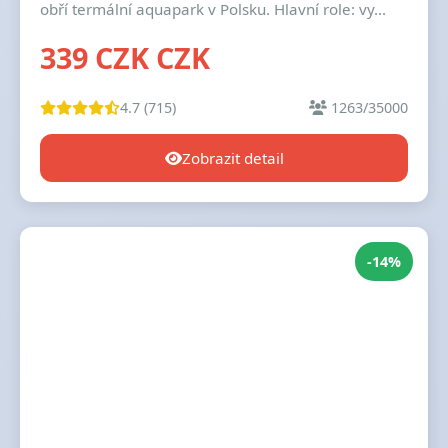
obří termální aquapark v Polsku. Hlavní role: vy...
339 CZK CZK
4.7 (715)
1263/35000
Zobrazit detail
-14%