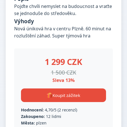
Pojďte chvíli nemyslet na budoucnost a vraťte
se jednoduše do středověku.
Výhody
Nová úniková hra v centru Plzně. 60 minut na
rozluštění záhad. Super týmová hra
1 299 CZK
1 500 CZK
Sleva 13%
Koupit zážitek
Hodnocení:
4,70/5 (2 recenzí)
Zakoupeno:
12 lidmi
Města:
plzen