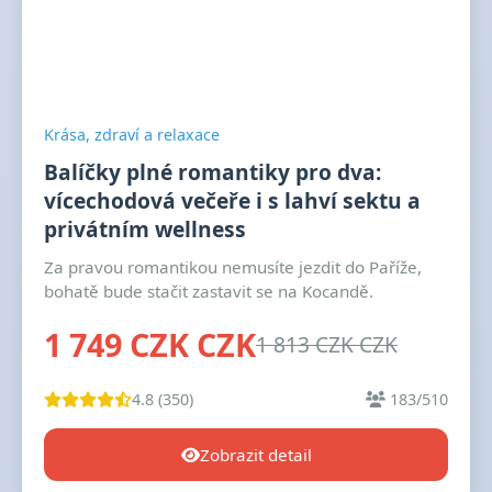
Krása, zdraví a relaxace
Balíčky plné romantiky pro dva:
vícechodová večeře i s lahví sektu a
privátním wellness
Za pravou romantikou nemusíte jezdit do Paříže,
bohatě bude stačit zastavit se na Kocandě.
1 749 CZK CZK
1 813 CZK CZK
4.8 (350)
183/510
Zobrazit detail