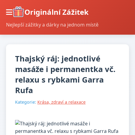
Originální Zážitek
Nejlepší zážitky a dárky na jednom místě
Thajský ráj: jednotlivé
masáže i permanentka vč.
relaxu s rybkami Garra
Rufa
Kategorie:
Krása, zdraví a relaxace