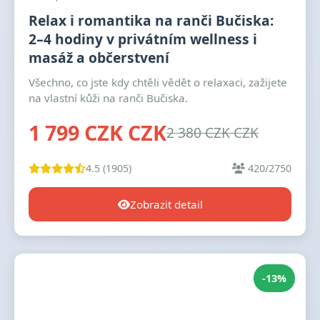
Relax i romantika na ranči Bučiska:
2–4 hodiny v privátním wellness i
masáž a občerstvení
Všechno, co jste kdy chtěli vědět o relaxaci, zažijete
na vlastní kůži na ranči Bučiska.
1 799 CZK CZK
2 380 CZK CZK
4.5 (1905)
420/2750
Zobrazit detail
-13%