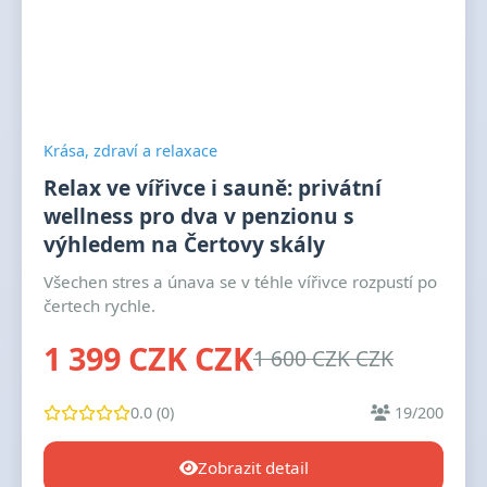
Krása, zdraví a relaxace
Relax ve vířivce i sauně: privátní
wellness pro dva v penzionu s
výhledem na Čertovy skály
Všechen stres a únava se v téhle vířivce rozpustí po
čertech rychle.
1 399 CZK CZK
1 600 CZK CZK
0.0 (0)
19/200
Zobrazit detail