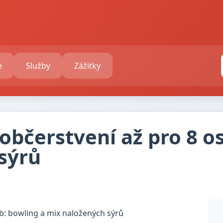
e
Služby
Zážitky
občerstvení až pro 8 o
sýrů