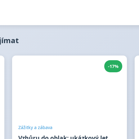
ajímat
-17%
Zážitky a zábava
Vzhůru do oblak: ukázkový let