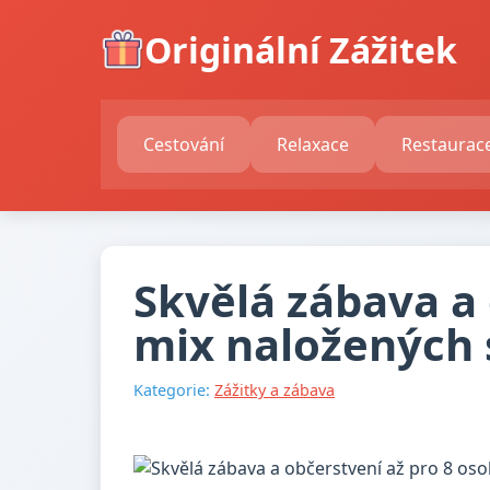
Originální Zážitek
Cestování
Relaxace
Restaurac
Skvělá zábava a 
mix naložených 
Kategorie:
Zážitky a zábava