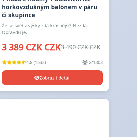
horkovzdušným balónem v páru
či skupince
Že se svět z výšky zdá krásnější? Nezdá.
Opravdu je.
3 389 CZK CZK
3 490 CZK CZK
4.8 (1632)
2/1308
Zobrazit detail