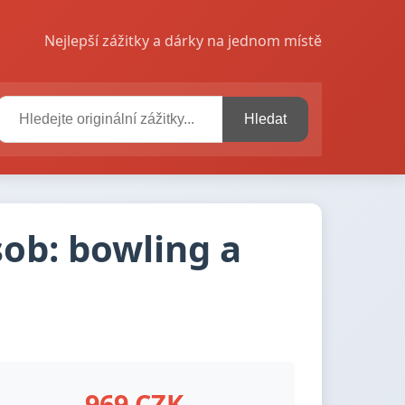
Nejlepší zážitky a dárky na jednom místě
Hledat
sob: bowling a
969 CZK