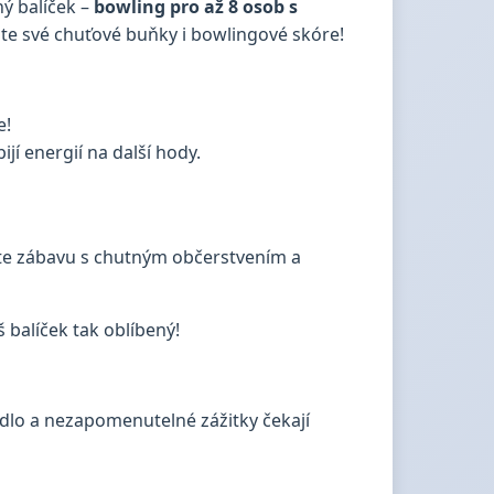
ný balíček –
bowling pro až 8 osob s
apte své chuťové buňky i bowlingové skóre!
e!
jí energií na další hody.
pojte zábavu s chutným občerstvením a
áš balíček tak oblíbený!
jídlo a nezapomenutelné zážitky čekají