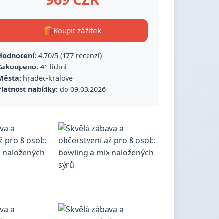
Koupit zážitek
Hodnocení:
4,70/5 (177 recenzí)
Zakoupeno:
41 lidmi
Města:
hradec-kralove
Platnost nabídky:
do 09.03.2026