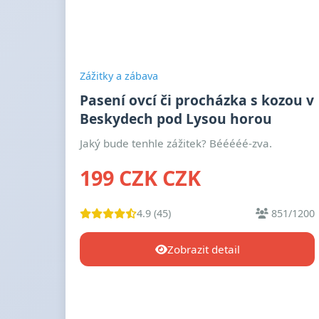
Zážitky a zábava
Pasení ovcí či procházka s kozou v
Beskydech pod Lysou horou
Jaký bude tenhle zážitek? Bééééé-zva.
199 CZK CZK
4.9 (45)
851/1200
Zobrazit detail