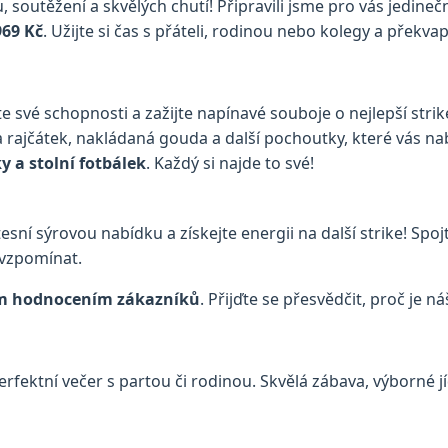
soutěžení a skvělých chutí! Připravili jsme pro vás jedineč
969 Kč
. Užijte si čas s přáteli, rodinou nebo kolegy a překv
e své schopnosti a zažijte napínavé souboje o nejlepší strik
a rajčátek, nakládaná gouda a další pochoutky, které vás nabi
ky a stolní fotbálek
. Každý si najde to své!
tesní sýrovou nabídku a získejte energii na další strike! S
 vzpomínat.
m hodnocením zákazníků
. Přijďte se přesvědčit, proč je n
erfektní večer s partou či rodinou. Skvělá zábava, výborné 