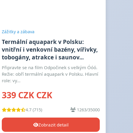
Zážitky a zábava
Termální aquapark v Polsku:
vnitřní i venkovní bazény, vířivky,
tobogány, atrakce i saunov...
Připravte se na film Odpočinek s velkým Óóó.
Režie: obří termální aquapark v Polsku. Hlavní
role: vy...
339 CZK CZK
4.7 (715)
1263/35000
Zobrazit detail