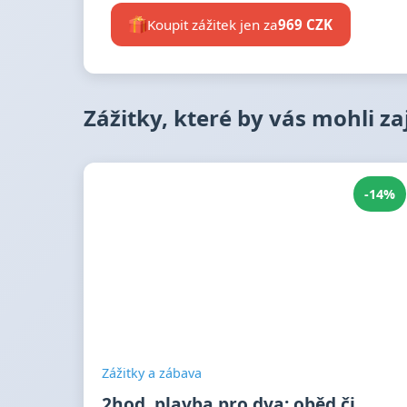
Koupit zážitek jen za
969 CZK
Zážitky, které by vás mohli z
-14%
Zážitky a zábava
2hod. plavba pro dva: oběd či