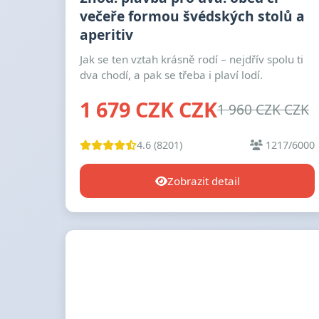
večeře formou švédských stolů a
aperitiv
Jak se ten vztah krásně rodí – nejdřív spolu ti
dva chodí, a pak se třeba i plaví lodí.
1 679 CZK CZK
1 960 CZK CZK
4.6 (8201)
1217/6000
Zobrazit detail