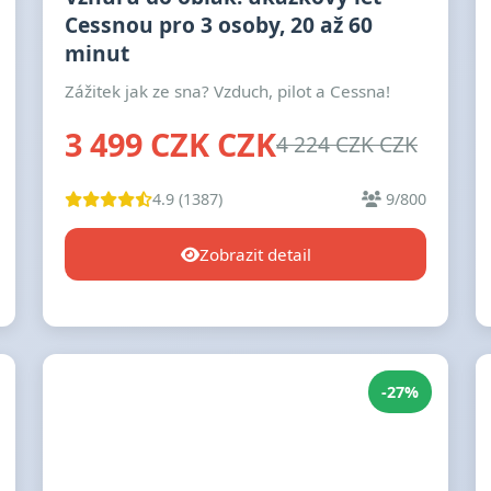
Cessnou pro 3 osoby, 20 až 60
minut
Zážitek jak ze sna? Vzduch, pilot a Cessna!
3 499 CZK CZK
4 224 CZK CZK
4.9 (1387)
9/800
Zobrazit detail
-27%