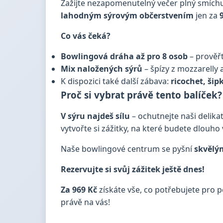
Zažijte nezapomenutelný večer plný smíchu, 
lahodným sýrovým občerstvením
jen za
Co vás čeká?
Bowlingová dráha až pro 8 osob
– prověřt
Mix naložených sýrů
– špízy z mozzarelly 
K dispozici také další zábava:
ricochet, šip
Proč si vybrat právě tento balíček?
V sýru najdeš sílu
– ochutnejte naši delika
vytvořte si zážitky, na které budete dlouho
Naše bowlingové centrum se pyšní
skvělý
Rezervujte si svůj zážitek ještě dnes!
Za 969 Kč
získáte vše, co potřebujete pro p
právě na vás!