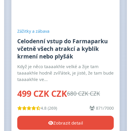
Zážitky a zábava
Celodenní vstup do Farmaparku
včetně všech atrakcí a kyblík
krmení nebo plyšák
Když je něco taaaakhle velké a žije tam
taaaakhle hodně zvířátek, je jisté, že tam bude
taaaakhle ve...
499 CZK CZK
680 CZK CZK
4.8 (269)
871/7000
Zobrazit detail