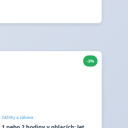
-3%
Zážitky a zábava
1 nebo 2 hodiny v oblacích: let