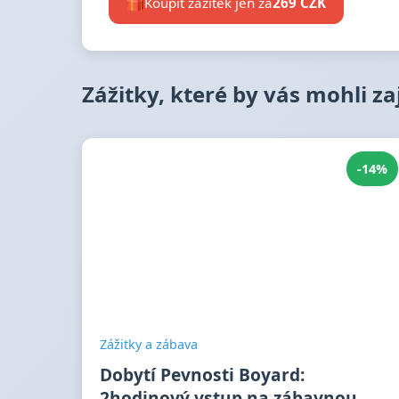
Koupit zážitek jen za
269 CZK
Zážitky, které by vás mohli z
-14%
Zážitky a zábava
Dobytí Pevnosti Boyard:
2hodinový vstup na zábavnou