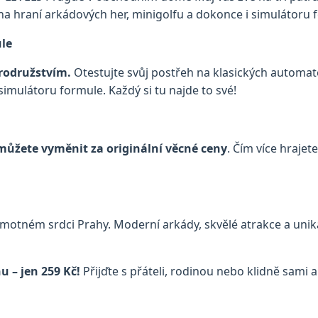
na hraní arkádových her, minigolfu a dokonce i simulátoru
ule
brodružstvím.
Otestujte svůj postřeh na klasických automatec
imulátoru formule. Každý si tu najde to své!
můžete vyměnit za originální věcné ceny
. Čím více hraje
motném srdci Prahy. Moderní arkády, skvělé atrakce a unik
 – jen 259 Kč!
Přijďte s přáteli, rodinou nebo klidně sami a