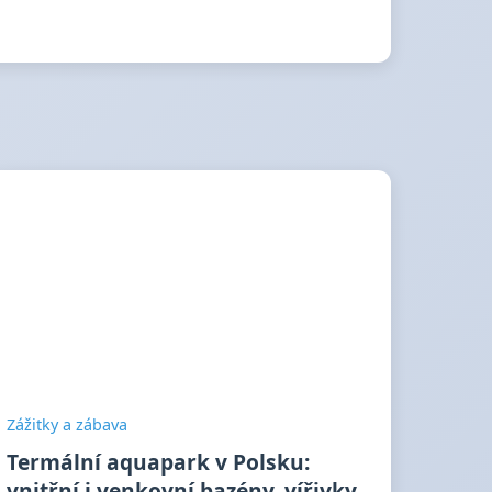
Zážitky a zábava
Termální aquapark v Polsku:
vnitřní i venkovní bazény, vířivky,