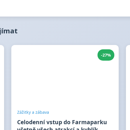
ajímat
-27%
Zážitky a zábava
Celodenní vstup do Farmaparku
včetně všech atrakcí a kyblík