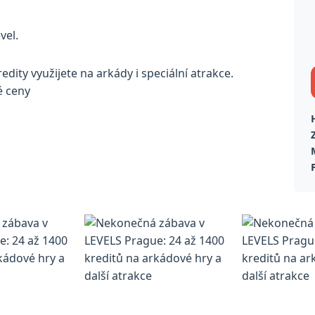
vel.
ity využijete na arkády i speciální atrakce.
é ceny