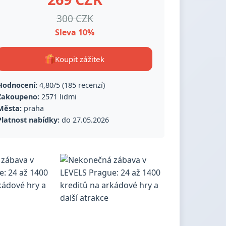
300 CZK
Sleva 10%
Koupit zážitek
Hodnocení:
4,80/5 (185 recenzí)
Zakoupeno:
2571 lidmi
Města:
praha
Platnost nabídky:
do 27.05.2026