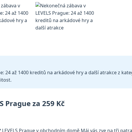
24 až 1400 kreditů na arkádové hry a další atrakce z katego
itost.
 Prague za 259 Kč
?
LEVELS Prague v obchodním domě Máj vás zve na tři patra 