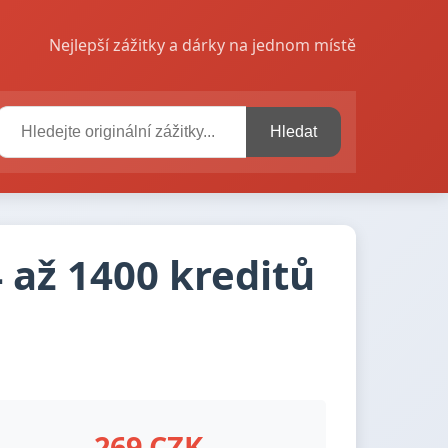
Nejlepší zážitky a dárky na jednom místě
Hledat
 až 1400 kreditů
269 CZK