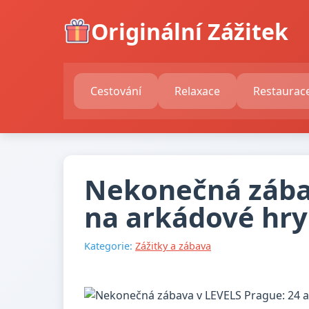
Originální Zážitek
Cestování
Relaxace
Restaurac
Nekonečná zábav
na arkádové hry 
Kategorie:
Zážitky a zábava