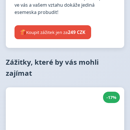
ve vás a vašem vztahu dokáže jediná
esemeska probudit!
Koupit zážitek jen za
249 CZK
Zážitky, které by vás mohli
zajímat
-17%