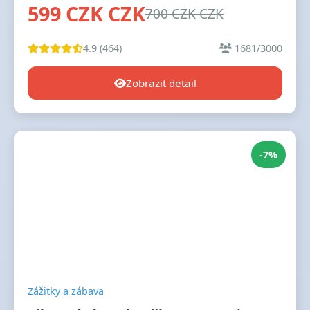
599 CZK CZK
700 CZK CZK
4.9 (464)
1681/3000
Zobrazit detail
-7%
Zážitky a zábava