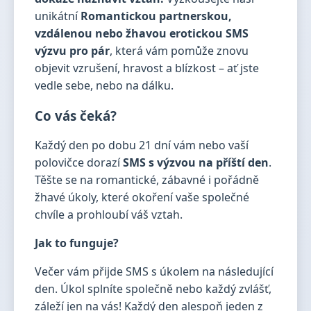
unikátní
Romantickou partnerskou,
vzdálenou nebo žhavou erotickou SMS
výzvu pro pár
, která vám pomůže znovu
objevit vzrušení, hravost a blízkost – ať jste
vedle sebe, nebo na dálku.
Co vás čeká?
Každý den po dobu 21 dní vám nebo vaší
polovičce dorazí
SMS s výzvou na příští den
.
Těšte se na romantické, zábavné i pořádně
žhavé úkoly, které okoření vaše společné
chvíle a prohloubí váš vztah.
Jak to funguje?
Večer vám přijde SMS s úkolem na následující
den. Úkol splníte společně nebo každý zvlášť,
záleží jen na vás! Každý den alespoň jeden z