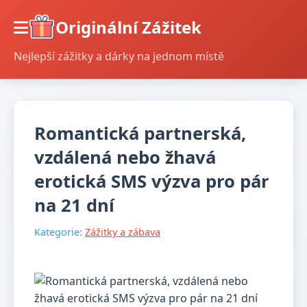
Originální Zážitek
Nejlepší zážitky a dárky na jednom místě
Romantická partnerská,
vzdálená nebo žhavá
erotická SMS výzva pro pár
na 21 dní
Kategorie:
Zážitky a zábava