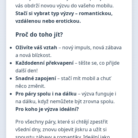
vás obdrží novou výzvu do vašeho mobilu.
Stačí si vybrat typ výzvy – romantickou,
vzdálenou nebo erotickou.
Proč do toho jít?
Oživíte váš vztah
– nový impuls, nová zábava
a nová blízkost.
Každodenní překvapení
– těšte se, co přijde
další den!
Snadné zapojení
– stačí mít mobil a chuť
něco změnit.
Pro páry spolu i na dálku
– výzva funguje i
na dálku, když nemůžete být zrovna spolu.
Pro koho je výzva ideální?
Pro všechny páry, které si chtějí zpestřit
všední dny, znovu objevit jiskru a užít si
spoustu zábavy a romantiky. Ideální jako