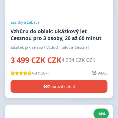
Zážitky a zábava
Vzhůru do oblak: ukázkový let
Cessnou pro 3 osoby, 20 až 60 minut
Zážitek jak ze sna? Vzduch, pilot a Cessna!
3 499 CZK CZK
4 224 CZK CZK
4.9 (1387)
9/800
Zobrazit detail
-14%