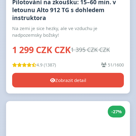
Pilotování na zkoušku: 15–60 min. v
letounu Alto 912 TG s dohledem
instruktora
Na zemi je sice hezky, ale ve vzduchu je
nadpozemsky božsky!
1 299 CZK CZK
1 395 CZK CZK
4.9 (1387)
51/1600
Zobrazit detail
-27%