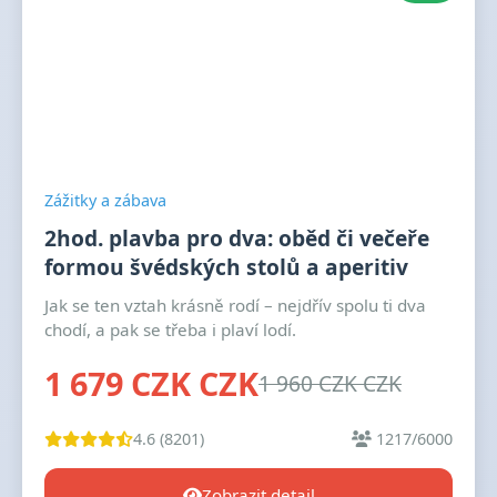
Zážitky a zábava
2hod. plavba pro dva: oběd či večeře
formou švédských stolů a aperitiv
Jak se ten vztah krásně rodí – nejdřív spolu ti dva
chodí, a pak se třeba i plaví lodí.
1 679 CZK CZK
1 960 CZK CZK
4.6 (8201)
1217/6000
Zobrazit detail