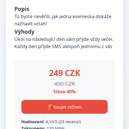
Popis
To byste nevěřili, jak jedna esemeska dokáže
nažhavit vztah!
Výhody
Úkol na následující den vám přijde vždy večer.
Každý den přijde SMS alespoň jednomu z vás
249 CZK
490 CZK
Sleva 49%
Koupit zážitek
Hodnocení:
4,10/5 (23 recenzí)
Zakoupeno:
120 lidmi