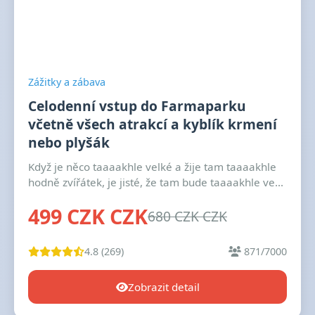
Zážitky a zábava
Celodenní vstup do Farmaparku
včetně všech atrakcí a kyblík krmení
nebo plyšák
Když je něco taaaakhle velké a žije tam taaaakhle
hodně zvířátek, je jisté, že tam bude taaaakhle ve...
499 CZK CZK
680 CZK CZK
4.8 (269)
871/7000
Zobrazit detail