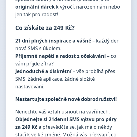
originální dárek
k výročí, narozeninám nebo
jen tak pro radost!
Co získáte za 249 Kč?
21 dní plných inspirace a vášně
– každý den
nová SMS s úkolem.
Příjemné napětí a radost z očekávání
– co
vám přijde zítra?
Jednoduché a diskrétní
– vše probíhá přes
SMS, žádné aplikace, žádné složité
nastavování.
Nastartujte společně nové dobrodružství!
Nenechte váš vztah usnout na vavřínech.
Objednejte si 21denní SMS výzvu pro páry
za 249 Kč
a přesvědčte se, jak málo někdy
stačí k velké změně. Možná vás překvapí, co