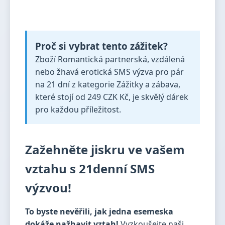
Proč si vybrat tento zážitek?
Zboží Romantická partnerská, vzdálená
nebo žhavá erotická SMS výzva pro pár
na 21 dní z kategorie Zážitky a zábava,
které stojí od 249 CZK Kč, je skvělý dárek
pro každou příležitost.
Zažehněte jiskru ve vašem
vztahu s 21denní SMS
výzvou!
To byste nevěřili, jak jedna esemeska
dokáže nažhavit vztah!
Vyzkoušejte naši