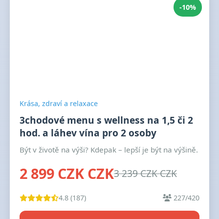
-10%
Krása, zdraví a relaxace
3chodové menu s wellness na 1,5 či 2
hod. a láhev vína pro 2 osoby
Být v životě na výši? Kdepak – lepší je být na výšině.
2 899 CZK CZK
3 239 CZK CZK
4.8 (187)
227/420