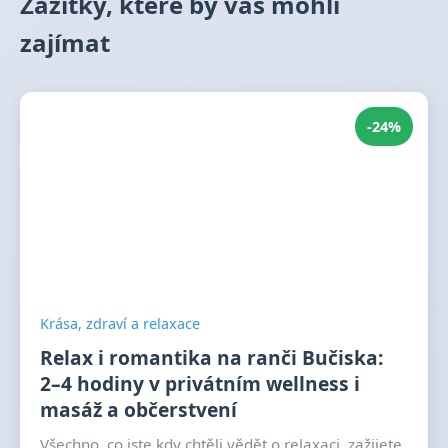
Zážitky, které by vás mohli
zajímat
-24%
Krása, zdraví a relaxace
Relax i romantika na ranči Bučiska:
2–4 hodiny v privátním wellness i
masáž a občerstvení
Všechno, co jste kdy chtěli vědět o relaxaci, zažijete