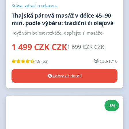
Krása, zdraví a relaxace
Thajská párová masáž v délce 45–90
min. podle výběru: tradiční či olejová
Když vám bolest rozkáže, dopřejte si masáže!
1 499 CZK CZK
1 699 CZK CZK
4.8 (53)
533/1710
Zobrazit detail
-5%