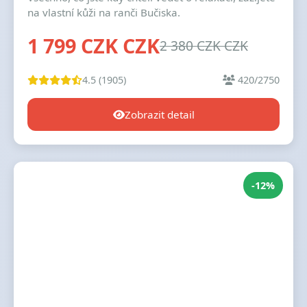
na vlastní kůži na ranči Bučiska.
1 799 CZK CZK
2 380 CZK CZK
4.5 (1905)
420/2750
Zobrazit detail
-12%