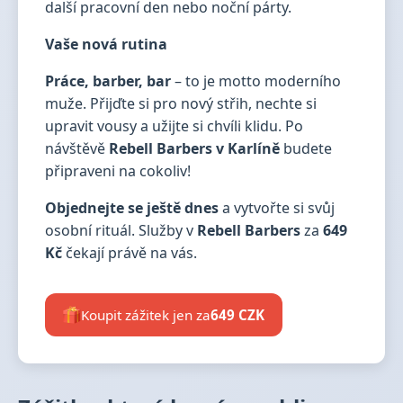
další pracovní den nebo noční párty.
Vaše nová rutina
Práce, barber, bar
– to je motto moderního
muže. Přijďte si pro nový střih, nechte si
upravit vousy a užijte si chvíli klidu. Po
návštěvě
Rebell Barbers v Karlíně
budete
připraveni na cokoliv!
Objednejte se ještě dnes
a vytvořte si svůj
osobní rituál. Služby v
Rebell Barbers
za
649
Kč
čekají právě na vás.
Koupit zážitek jen za
649 CZK