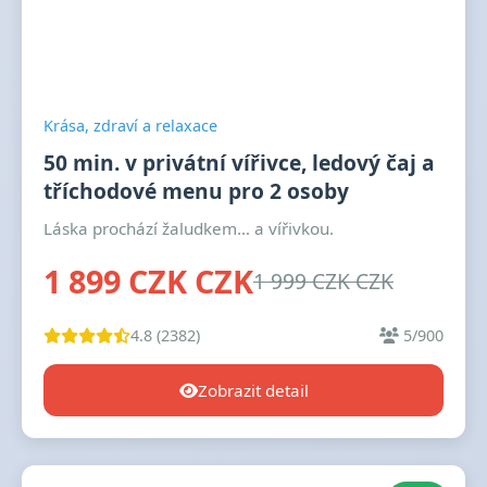
Krása, zdraví a relaxace
50 min. v privátní vířivce, ledový čaj a
tříchodové menu pro 2 osoby
Láska prochází žaludkem… a vířivkou.
1 899 CZK CZK
1 999 CZK CZK
4.8 (2382)
5/900
Zobrazit detail