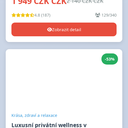
1 949 CZK CZK
2 140 CZK CZK
4.8 (187)
129/340
Zobrazit detail
-53%
Krása, zdraví a relaxace
Luxusní privátní wellness v