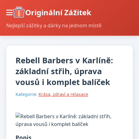
Originální Zážitek
Nejlepší zážitky a dárky na jednom místě
Rebell Barbers v Karlíně:
základní střih, úprava
vousů i komplet balíček
Kategorie:
Krása, zdraví a relaxace
Popis