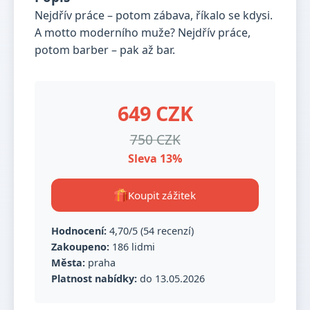
Nejdřív práce – potom zábava, říkalo se kdysi.
A motto moderního muže? Nejdřív práce,
potom barber – pak až bar.
649 CZK
750 CZK
Sleva 13%
Koupit zážitek
Hodnocení:
4,70/5 (54 recenzí)
Zakoupeno:
186 lidmi
Města:
praha
Platnost nabídky:
do 13.05.2026