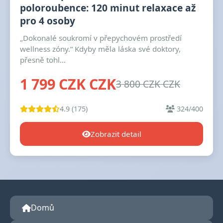
poloroubence: 120 minut relaxace až
pro 4 osoby
„Dokonalé soukromí v přepychovém prostředí
wellness zóny.“ Kdyby měla láska své doktory,
přesně tohl...
1 799 CZK CZK
3 800 CZK CZK
4.9 (175)
324/400
Zobrazit detail
Domů