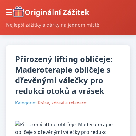
Originální Zážitek
Nejlepší zážitky a dárky na jednom místě
Přirozený lifting obličeje:
Maderoterapie obličeje s
dřevěnými válečky pro
redukci otoků a vrásek
Kategorie:
Krása, zdraví a relaxace