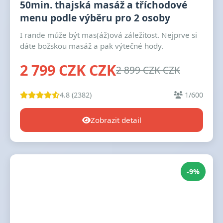
50min. thajská masáž a tříchodové
menu podle výběru pro 2 osoby
I rande může být mas(áž)ová záležitost. Nejprve si
dáte božskou masáž a pak výtečné hody.
2 799 CZK CZK
2 899 CZK CZK
4.8 (2382)
1/600
Zobrazit detail
-9%