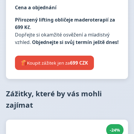
Cena a objednání
Přirozený lifting obličeje maderoterapií za
699 Kč
.
Dopřejte si okamžité osvěžení a mladistvý
vzhled.
Objednejte si svůj termín ještě dnes!
Koupit zážitek jen za
699 CZK
Zážitky, které by vás mohli
zajímat
-24%