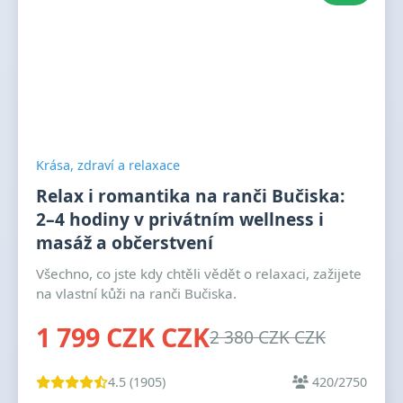
Krása, zdraví a relaxace
Relax i romantika na ranči Bučiska:
2–4 hodiny v privátním wellness i
masáž a občerstvení
Všechno, co jste kdy chtěli vědět o relaxaci, zažijete
na vlastní kůži na ranči Bučiska.
1 799 CZK CZK
2 380 CZK CZK
4.5 (1905)
420/2750