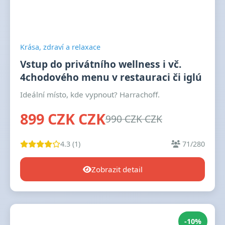
Krása, zdraví a relaxace
Vstup do privátního wellness i vč.
4chodového menu v restauraci či iglú
Ideální místo, kde vypnout? Harrachoff.
899 CZK CZK
990 CZK CZK
4.3 (1)
71/280
Zobrazit detail
-10%