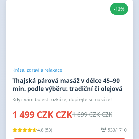
-12%
Krása, zdraví a relaxace
Thajská párová masáž v délce 45–90
min. podle výběru: tradiční či olejová
Když vám bolest rozkáže, dopřejte si masáže!
1 499 CZK CZK
1 699 CZK CZK
4.8 (53)
533/1710