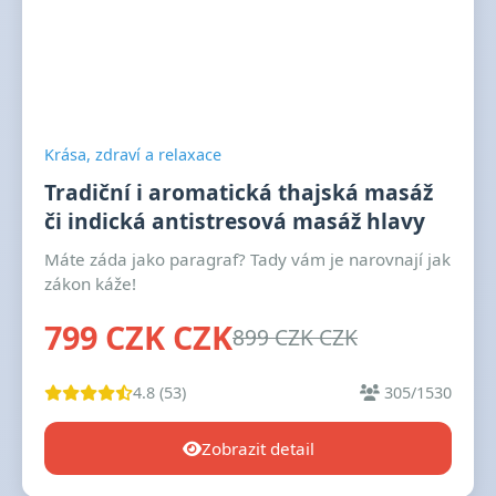
Krása, zdraví a relaxace
Tradiční i aromatická thajská masáž
či indická antistresová masáž hlavy
Máte záda jako paragraf? Tady vám je narovnají jak
zákon káže!
799 CZK CZK
899 CZK CZK
4.8 (53)
305/1530
Zobrazit detail