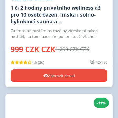
1 či 2 hodiny privátního wellness až
pro 10 osob: bazén, finská i solno-
bylinková sauna a ...
Zatímco na pustém ostrově by ztroskotat nikdo
nechtěl, na tom luxusním po tom touží všichni.
999 CZK CZK
1 299 CZK CZK
4.6 (26)
42/180
Zobrazit detail
-11%