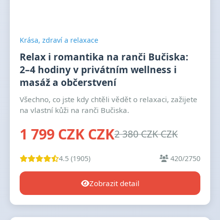
Krása, zdraví a relaxace
Relax i romantika na ranči Bučiska:
2–4 hodiny v privátním wellness i
masáž a občerstvení
Všechno, co jste kdy chtěli vědět o relaxaci, zažijete
na vlastní kůži na ranči Bučiska.
1 799 CZK CZK
2 380 CZK CZK
4.5 (1905)
420/2750
Zobrazit detail