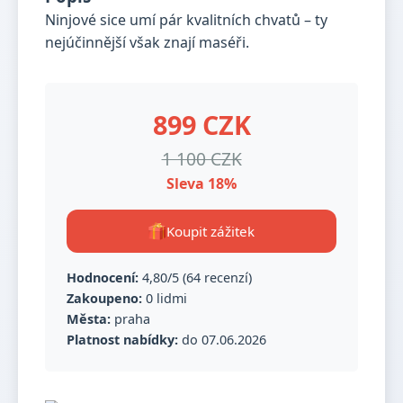
Ninjové sice umí pár kvalitních chvatů – ty
nejúčinnější však znají maséři.
899 CZK
1 100 CZK
Sleva 18%
Koupit zážitek
Hodnocení:
4,80/5 (64 recenzí)
Zakoupeno:
0 lidmi
Města:
praha
Platnost nabídky:
do 07.06.2026