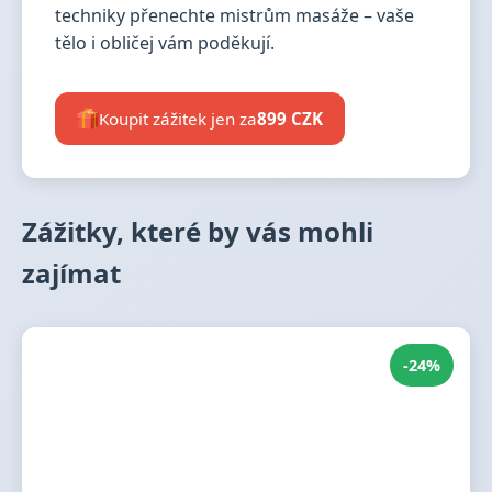
techniky přenechte mistrům masáže – vaše
tělo i obličej vám poděkují.
Koupit zážitek jen za
899 CZK
Zážitky, které by vás mohli
zajímat
-24%