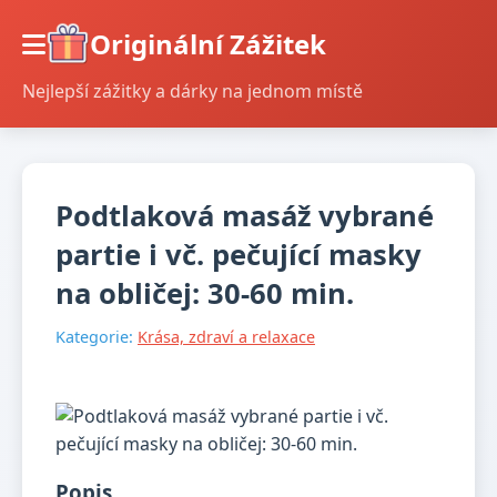
Originální Zážitek
Nejlepší zážitky a dárky na jednom místě
Podtlaková masáž vybrané
partie i vč. pečující masky
na obličej: 30-60 min.
Kategorie:
Krása, zdraví a relaxace
Popis