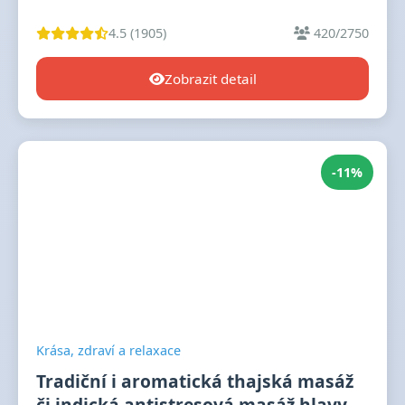
4.5 (1905)
420/2750
Zobrazit detail
-11%
Krása, zdraví a relaxace
Tradiční i aromatická thajská masáž
či indická antistresová masáž hlavy