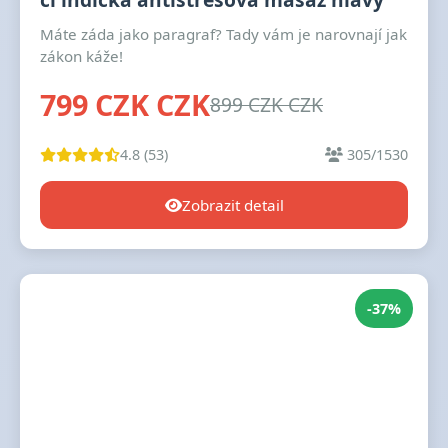
Máte záda jako paragraf? Tady vám je narovnají jak
zákon káže!
799 CZK CZK
899 CZK CZK
4.8 (53)
305/1530
Zobrazit detail
-37%