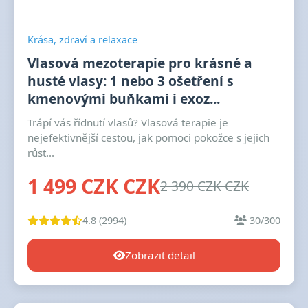
Krása, zdraví a relaxace
Vlasová mezoterapie pro krásné a
husté vlasy: 1 nebo 3 ošetření s
kmenovými buňkami i exoz...
Trápí vás řídnutí vlasů? Vlasová terapie je
nejefektivnější cestou, jak pomoci pokožce s jejich
růst...
1 499 CZK CZK
2 390 CZK CZK
4.8 (2994)
30/300
Zobrazit detail