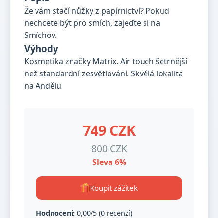
Že vám stačí nůžky z papírnictví? Pokud
nechcete být pro smích, zajeďte si na
Smíchov.
Výhody
Kosmetika značky Matrix. Air touch šetrnější
než standardní zesvětlování. Skvělá lokalita
na Andělu
749 CZK
800 CZK
Sleva 6%
Koupit zážitek
Hodnocení:
0,00/5 (0 recenzí)