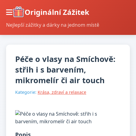
Originální Zážitek
Nejlepší zážitky a dárky na jednom místě
Péče o vlasy na Smíchově:
střih i s barvením,
mikromelír či air touch
Kategorie:
Krása, zdraví a relaxace
Popis