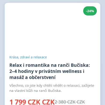
-24%
Krása, zdraví a relaxace
Relax i romantika na ranči Bučiska:
2–4 hodiny v privátním wellness i
masáž a občerstvení
Všechno, co jste kdy chtěli vědět o relaxaci, zažijete
na vlastní kůži na ranči Bučiska.
1 799 CZK CZK
2 380 CZK CZK