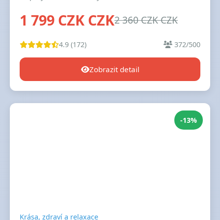
1 799 CZK CZK
2 360 CZK CZK
4.9 (172)
372/500
Zobrazit detail
-13%
Krása, zdraví a relaxace