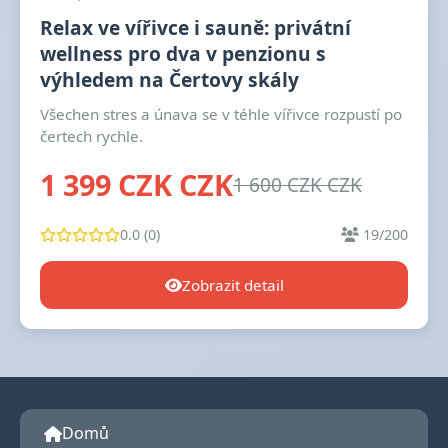
Relax ve vířivce i sauně: privátní
wellness pro dva v penzionu s
výhledem na Čertovy skály
Všechen stres a únava se v téhle vířivce rozpustí po
čertech rychle.
1 399 CZK CZK
1 600 CZK CZK
0.0 (0)
19/200
Zobrazit detail
Domů