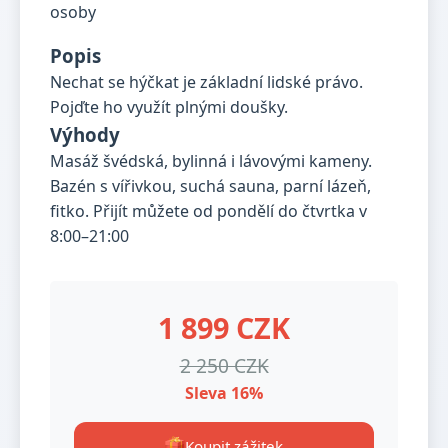
Popis
Nechat se hýčkat je základní lidské právo.
Pojďte ho využít plnými doušky.
Výhody
Masáž švédská, bylinná i lávovými kameny.
Bazén s vířivkou, suchá sauna, parní lázeň,
fitko. Přijít můžete od pondělí do čtvrtka v
8:00–21:00
1 899 CZK
2 250 CZK
Sleva 16%
Koupit zážitek