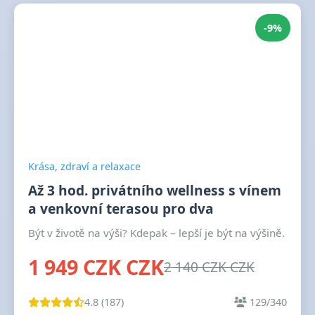
-9%
Krása, zdraví a relaxace
Až 3 hod. privátního wellness s vínem
a venkovní terasou pro dva
Být v životě na výši? Kdepak – lepší je být na výšině.
1 949 CZK CZK
2 140 CZK CZK
4.8 (187)
129/340