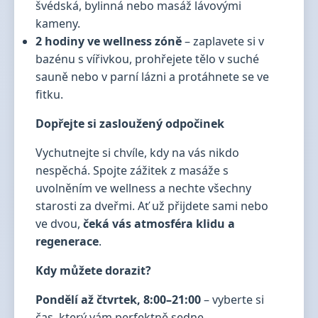
švédská, bylinná nebo masáž lávovými
kameny.
2 hodiny ve wellness zóně
– zaplavete si v
bazénu s vířivkou, prohřejete tělo v suché
sauně nebo v parní lázni a protáhnete se ve
fitku.
Dopřejte si zasloužený odpočinek
Vychutnejte si chvíle, kdy na vás nikdo
nespěchá. Spojte zážitek z masáže s
uvolněním ve wellness a nechte všechny
starosti za dveřmi. Ať už přijdete sami nebo
ve dvou,
čeká vás atmosféra klidu a
regenerace
.
Kdy můžete dorazit?
Pondělí až čtvrtek, 8:00–21:00
– vyberte si
čas, který vám perfektně sedne.