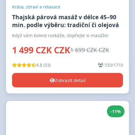
Krása, zdraví a relaxace
Thajská párová masáž v délce 45–90
min. podle výběru: tradiční či olejová
Když vám bolest rozkáže, dopřejte si masáže!
1 499 CZK CZK
1 699 CZK CZK
4.8 (53)
533/1710
Zobrazit detail
-11%