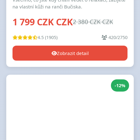
na vlastní kůži na ranči Bučiska.
1 799 CZK CZK
2 380 CZK CZK
4.5 (1905)
420/2750
Zobrazit detail
-12%