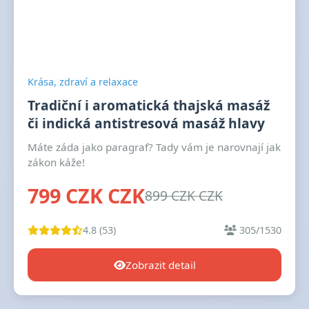
Krása, zdraví a relaxace
Tradiční i aromatická thajská masáž
či indická antistresová masáž hlavy
Máte záda jako paragraf? Tady vám je narovnají jak
zákon káže!
799 CZK CZK
899 CZK CZK
4.8 (53)
305/1530
Zobrazit detail