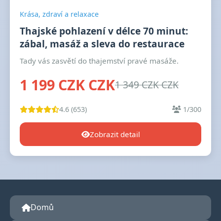
Krása, zdraví a relaxace
Thajské pohlazení v délce 70 minut:
zábal, masáž a sleva do restaurace
Tady vás zasvětí do thajemství pravé masáže.
1 199 CZK CZK
1 349 CZK CZK
4.6 (653)
1/300
Zobrazit detail
Domů