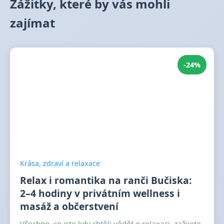
Zážitky, které by vás mohli
zajímat
-24%
Krása, zdraví a relaxace
Relax i romantika na ranči Bučiska:
2–4 hodiny v privátním wellness i
masáž a občerstvení
Všechno, co jste kdy chtěli vědět o relaxaci, zažijete