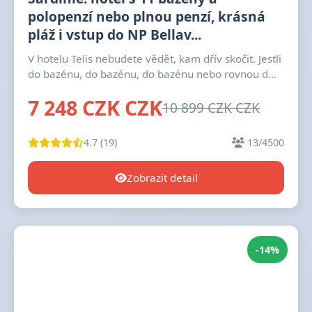
polopenzí nebo plnou penzí, krásná
pláž i vstup do NP Bellav...
V hotelu Telis nebudete vědět, kam dřív skočit. Jestli
do bazénu, do bazénu, do bazénu nebo rovnou d...
7 248 CZK CZK
10 899 CZK CZK
4.7 (19)
13/4500
Zobrazit detail
-14%