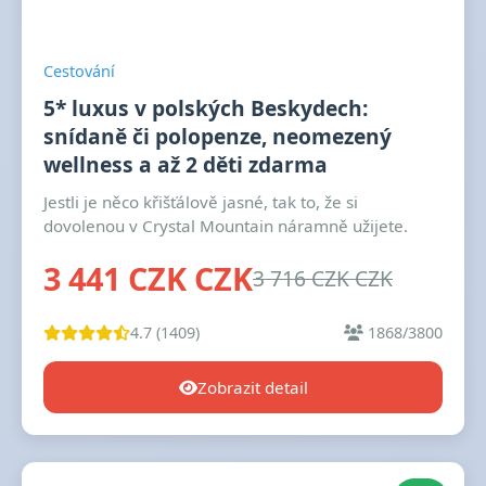
Cestování
5* luxus v polských Beskydech:
snídaně či polopenze, neomezený
wellness a až 2 děti zdarma
Jestli je něco křišťálově jasné, tak to, že si
dovolenou v Crystal Mountain náramně užijete.
3 441 CZK CZK
3 716 CZK CZK
4.7 (1409)
1868/3800
Zobrazit detail