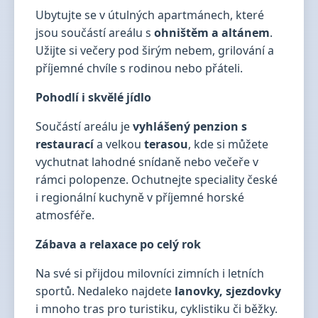
Ubytujte se v útulných apartmánech, které
jsou součástí areálu s
ohništěm a altánem
.
Užijte si večery pod širým nebem, grilování a
příjemné chvíle s rodinou nebo přáteli.
Pohodlí i skvělé jídlo
Součástí areálu je
vyhlášený penzion s
restaurací
a velkou
terasou
, kde si můžete
vychutnat lahodné snídaně nebo večeře v
rámci polopenze. Ochutnejte speciality české
i regionální kuchyně v příjemné horské
atmosféře.
Zábava a relaxace po celý rok
Na své si přijdou milovníci zimních i letních
sportů. Nedaleko najdete
lanovky, sjezdovky
i mnoho tras pro turistiku, cyklistiku či běžky.