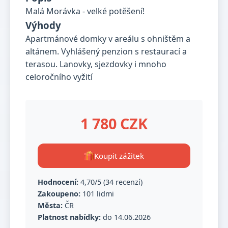
Malá Morávka - velké potěšení!
Výhody
Apartmánové domky v areálu s ohništěm a
altánem. Vyhlášený penzion s restaurací a
terasou. Lanovky, sjezdovky i mnoho
celoročního vyžití
1 780 CZK
Koupit zážitek
Hodnocení:
4,70/5 (34 recenzí)
Zakoupeno:
101 lidmi
Města:
ČR
Platnost nabídky:
do 14.06.2026