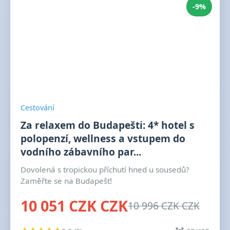
-9%
Cestování
Za relaxem do Budapešti: 4* hotel s
polopenzí, wellness a vstupem do
vodního zábavního par...
Dovolená s tropickou příchutí hned u sousedů?
Zaměřte se na Budapešť!
10 051 CZK CZK
10 996 CZK CZK