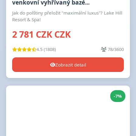
venkovní vyhřívaný bazé...
Jak do polštiny přeložit "maximální luxus"? Lake Hill
Resort & Spa!
2 781 CZK CZK
4.5 (1808)
78/3600
Zobrazit detail
-7%