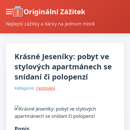
Originální Zážitek
Nejlepší zážitky a dárky na jednom místě
Krásné Jeseníky: pobyt ve
stylových apartmánech se
snídaní či polopenzí
Kategorie:
Cestování
Popis