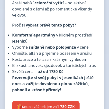
Areál nabízí
celoroční vyžití
– od aktivní
dovolené s dětmi až po romantické víkendy
ve dvou.
Proč si vybrat právě tento pobyt?
Komfortní apartmány
v klidném prostředí
Jeseníků
Výborné
snídaně nebo polopenze
v ceně
Ohniště, altán a příjemné posezení v areálu
Restaurace a terasa s krásným výhledem
Blízkost lanovek, sjezdovek a turistických tras
Skvělá cena –
už od 1780 Kč
Rezervujte si svůj pobyt v Jeseníkách ještě
dnes a zažijte dovolenou plnou zážitků,
pohodlí a krásné přírody!
Koupit zážitek jen za
1 780 CZK