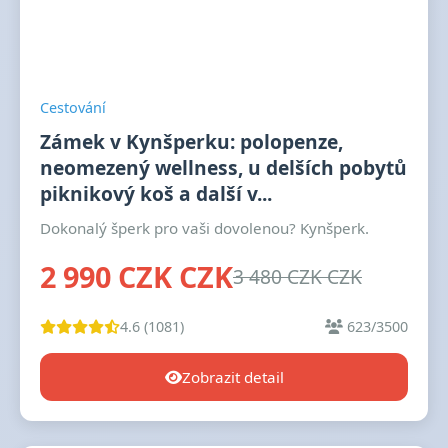
Cestování
Zámek v Kynšperku: polopenze,
neomezený wellness, u delších pobytů
piknikový koš a další v...
Dokonalý šperk pro vaši dovolenou? Kynšperk.
2 990 CZK CZK
3 480 CZK CZK
4.6 (1081)
623/3500
Zobrazit detail