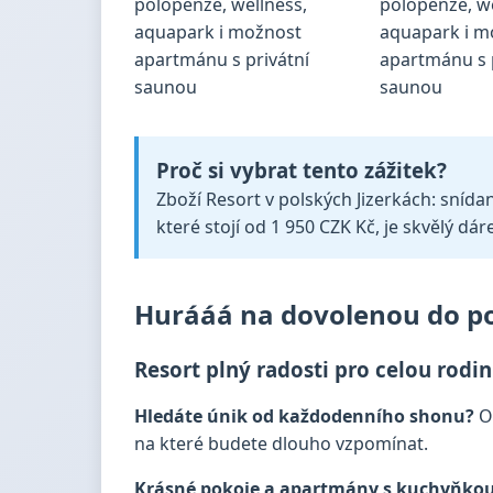
Proč si vybrat tento zážitek?
Zboží Resort v polských Jizerkách: sníd
které stojí od 1 950 CZK Kč, je skvělý dár
Hurááá na dovolenou do po
Resort plný radosti pro celou rodin
Hledáte únik od každodenního shonu?
Od
na které budete dlouho vzpomínat.
Krásné pokoje a apartmány s kuchyňkou 