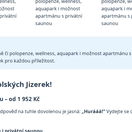
aně či polopenze, wellness, aquapark i možnost apartmánu s 
ek pro každou příležitost.
lských Jizerek!
u – od 1 952 Kč
pověď na tuhle dovolenou je jasná:
„Hurááá!“
Vydejte se d
i privátní saunou