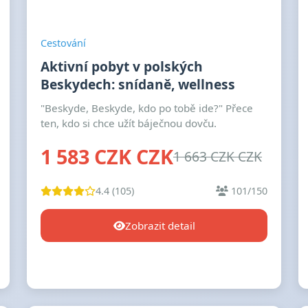
Cestování
Aktivní pobyt v polských
Beskydech: snídaně, wellness
"Beskyde, Beskyde, kdo po tobě ide?" Přece
ten, kdo si chce užít báječnou dovču.
1 583 CZK CZK
1 663 CZK CZK
4.4 (105)
101/150
Zobrazit detail