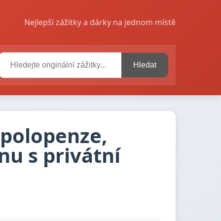
Nejlepší zážitky a dárky na jednom místě
Hledat
 polopenze,
u s privátní