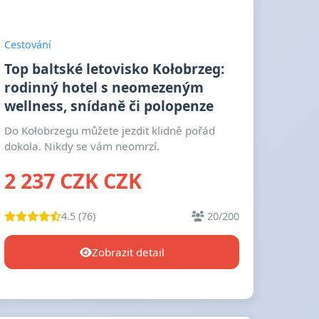
Cestování
Top baltské letovisko Kołobrzeg:
rodinný hotel s neomezeným
wellness, snídaně či polopenze
Do Kołobrzegu můžete jezdit klidně pořád
dokola. Nikdy se vám neomrzí.
2 237 CZK CZK
4.5 (76)
20/200
Zobrazit detail