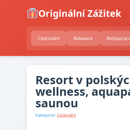
Originální Zážitek
Cestování
Relaxace
Restaurac
Resort v polskýc
wellness, aquap
saunou
Kategorie:
Cestování