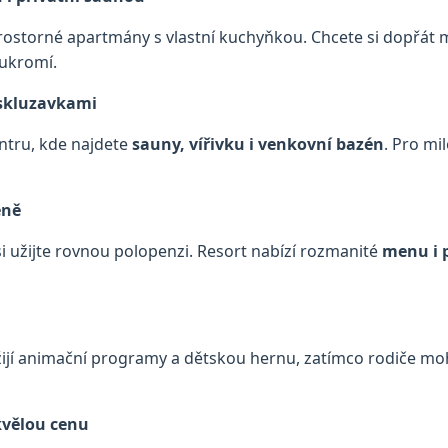
rostorné apartmány s vlastní kuchyňkou. Chcete si dopřát m
oukromí.
 skluzavkami
ntru, kde najdete
sauny, vířivku i venkovní bazén
. Pro mi
eně
i užijte rovnou polopenzi. Resort nabízí rozmanité
menu i p
 užijí animační programy a dětskou hernu, zatímco rodiče m
kvělou cenu