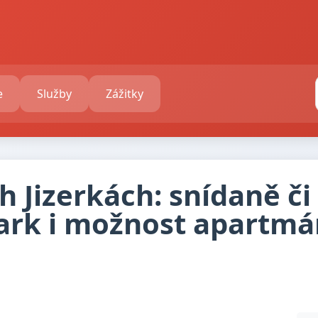
e
Služby
Zážitky
h Jizerkách: snídaně či
ark i možnost apartmán