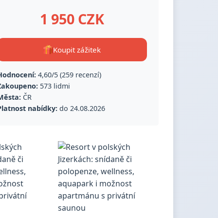
1 950 CZK
Koupit zážitek
Hodnocení:
4,60/5 (259 recenzí)
Zakoupeno:
573 lidmi
Města:
ČR
Platnost nabídky:
do 24.08.2026