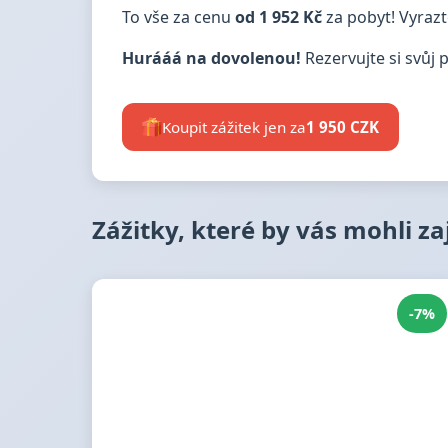
To vše za cenu
od 1 952 Kč
za pobyt! Vyrazt
Hurááá na dovolenou!
Rezervujte si svůj 
Koupit zážitek jen za
1 950 CZK
Zážitky, které by vás mohli z
-7%