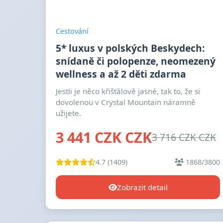
Cestování
5* luxus v polských Beskydech:
snídaně či polopenze, neomezený
wellness a až 2 děti zdarma
Jestli je něco křišťálově jasné, tak to, že si
dovolenou v Crystal Mountain náramně
užijete.
3 441 CZK CZK
3 716 CZK CZK
4.7 (1409)
1868/3800
Zobrazit detail