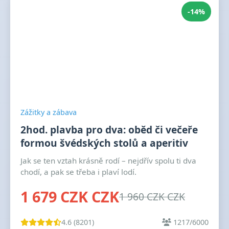
-14%
Zážitky a zábava
2hod. plavba pro dva: oběd či večeře
formou švédských stolů a aperitiv
Jak se ten vztah krásně rodí – nejdřív spolu ti dva
chodí, a pak se třeba i plaví lodí.
1 679 CZK CZK
1 960 CZK CZK
4.6 (8201)
1217/6000