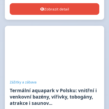
Zobrazit detail
Zážitky a zábava
Termální aquapark v Polsku: vnitřní i
venkovní bazény, vířivky, tobogány,
atrakce i saunov...