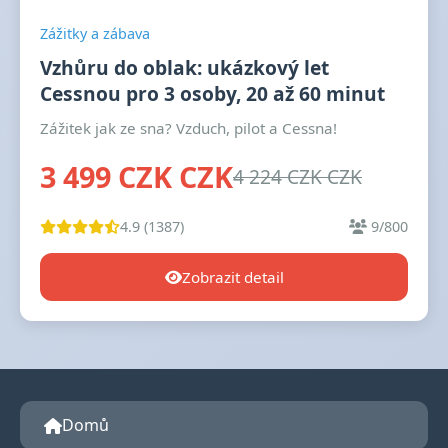
Zážitky a zábava
Vzhůru do oblak: ukázkový let
Cessnou pro 3 osoby, 20 až 60 minut
Zážitek jak ze sna? Vzduch, pilot a Cessna!
3 499 CZK CZK
4 224 CZK CZK
4.9 (1387)
9/800
Zobrazit detail
Domů