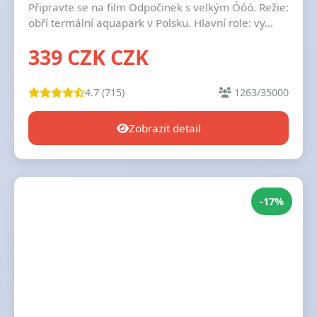
Připravte se na film Odpočinek s velkým Óóó. Režie:
obří termální aquapark v Polsku. Hlavní role: vy...
339 CZK CZK
4.7 (715)
1263/35000
Zobrazit detail
-17%