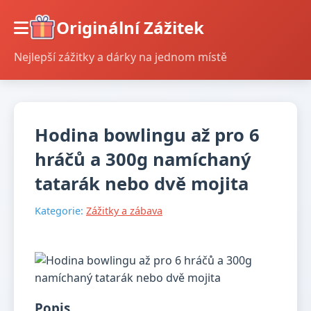
Originální Zážitek
Nejlepší zážitky a dárky na jednom místě
Hodina bowlingu až pro 6
hráčů a 300g namíchaný
tatarák nebo dvě mojita
Kategorie:
Zážitky a zábava
Popis