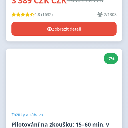
3 389 CZK CZK
3 490 CZK CZK
4.8 (1632)
2/1308
Zobrazit detail
-7%
Zážitky a zábava
Pilotování na zkoušku: 15–60 min. v