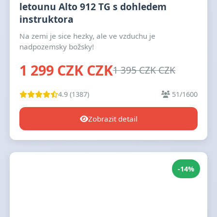
letounu Alto 912 TG s dohledem
instruktora
Na zemi je sice hezky, ale ve vzduchu je
nadpozemsky božsky!
1 299 CZK CZK
1 395 CZK CZK
4.9 (1387)
51/1600
Zobrazit detail
-14%