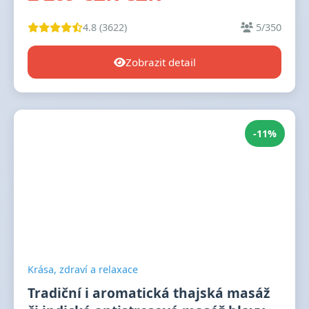
4.8 (3622)
5/350
Zobrazit detail
-11%
Krása, zdraví a relaxace
Tradiční i aromatická thajská masáž