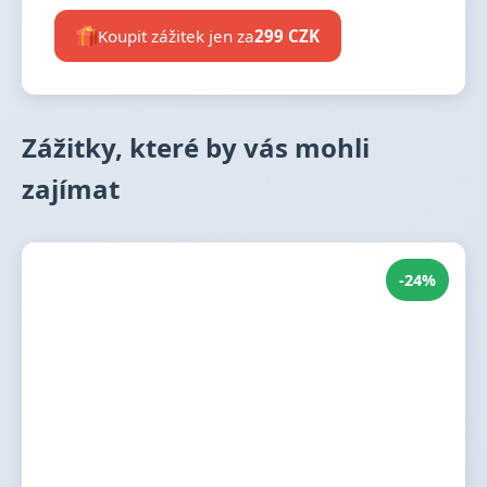
Koupit zážitek jen za
299 CZK
Zážitky, které by vás mohli
zajímat
-24%