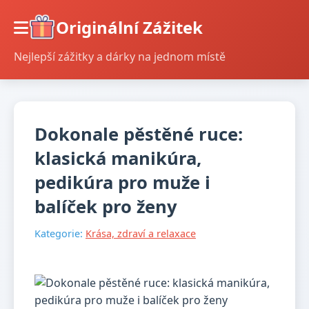
Originální Zážitek
Nejlepší zážitky a dárky na jednom místě
Dokonale pěstěné ruce:
klasická manikúra,
pedikúra pro muže i
balíček pro ženy
Kategorie:
Krása, zdraví a relaxace