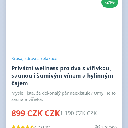
-24%
Krása, zdraví a relaxace
Privátní wellness pro dva s vířivkou,
saunou i šumivým vínem a bylinným
čajem
Mysleli jste, že dokonalý pár neexistuje? Omyl. Je to
sauna a vířivka.
899 CZK CZK
1 190 CZK CZK
4.7 (146)
376/500