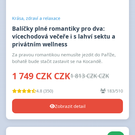
Krása, zdraví a relaxace
Balíčky plné romantiky pro dva:
vícechodová večeře i s lahví sektu a
privátním wellness
Za pravou romantikou nemusíte jezdit do Paříže,
bohatě bude stačit zastavit se na Kocandě.
1 749 CZK CZK
1 813 CZK CZK
4.8 (350)
183/510
Zobrazit detail