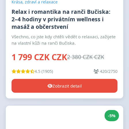
Krása, zdraví a relaxace
Relax i romantika na ranči Bučiska:
2–4 hodiny v privátním wellness i
masáž a občerstvení
Všechno, co jste kdy chtěli vědět o relaxaci, zažijete
na vlastní kůži na ranči Bučiska.
1 799 CZK CZK
2 380 CZK CZK
4.5 (1905)
420/2750
Zobrazit detail
-5%