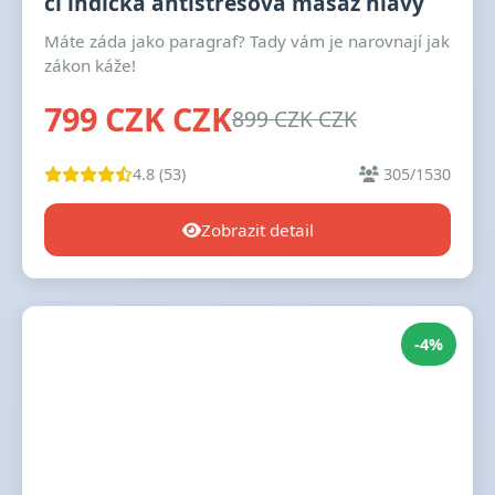
či indická antistresová masáž hlavy
Máte záda jako paragraf? Tady vám je narovnají jak
zákon káže!
799 CZK CZK
899 CZK CZK
4.8 (53)
305/1530
Zobrazit detail
-4%