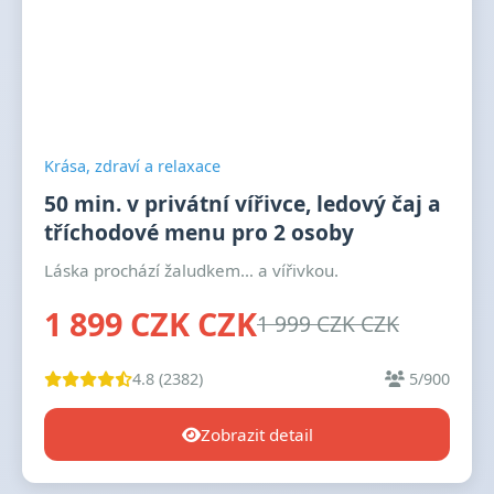
Krása, zdraví a relaxace
50 min. v privátní vířivce, ledový čaj a
tříchodové menu pro 2 osoby
Láska prochází žaludkem… a vířivkou.
1 899 CZK CZK
1 999 CZK CZK
4.8 (2382)
5/900
Zobrazit detail