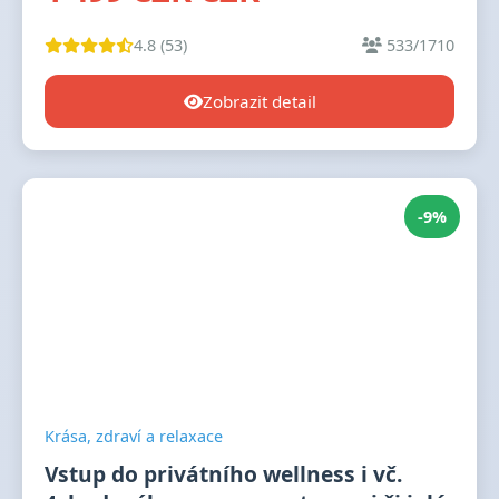
4.8 (53)
533/1710
Zobrazit detail
-9%
Krása, zdraví a relaxace
Vstup do privátního wellness i vč.