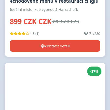
4chodového menu v restauraci či iglú
Ideální místo, kde vypnout? Harrachoff.
899 CZK CZK
990 CZK CZK
4.3 (1)
71/280
Zobrazit detail
-37%