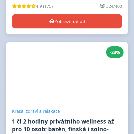
4.9 (175)
324/400
Zobrazit detail
-23%
Krása, zdraví a relaxace
1 či 2 hodiny privátního wellness až
pro 10 osob: bazén, finská i solno-