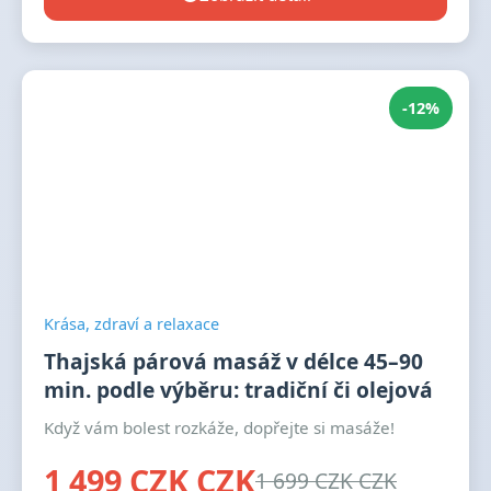
-12%
Krása, zdraví a relaxace
Thajská párová masáž v délce 45–90
min. podle výběru: tradiční či olejová
Když vám bolest rozkáže, dopřejte si masáže!
1 499 CZK CZK
1 699 CZK CZK