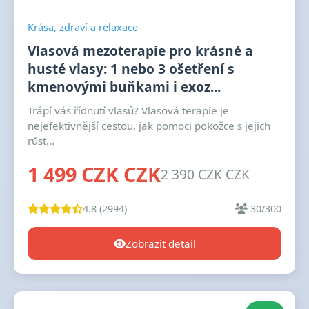
Krása, zdraví a relaxace
Vlasová mezoterapie pro krásné a
husté vlasy: 1 nebo 3 ošetření s
kmenovými buňkami i exoz...
Trápí vás řídnutí vlasů? Vlasová terapie je
nejefektivnější cestou, jak pomoci pokožce s jejich
růst...
1 499 CZK CZK
2 390 CZK CZK
4.8 (2994)
30/300
Zobrazit detail