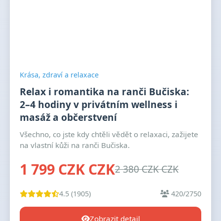
Krása, zdraví a relaxace
Relax i romantika na ranči Bučiska:
2–4 hodiny v privátním wellness i
masáž a občerstvení
Všechno, co jste kdy chtěli vědět o relaxaci, zažijete
na vlastní kůži na ranči Bučiska.
1 799 CZK CZK
2 380 CZK CZK
4.5 (1905)
420/2750
Zobrazit detail