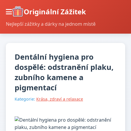
Originální Zážitek
Nejlepší zážitky a dárky na jednom místě
Dentální hygiena pro
dospělé: odstranění plaku,
zubního kamene a
pigmentací
Kategorie:
Krása, zdraví a relaxace