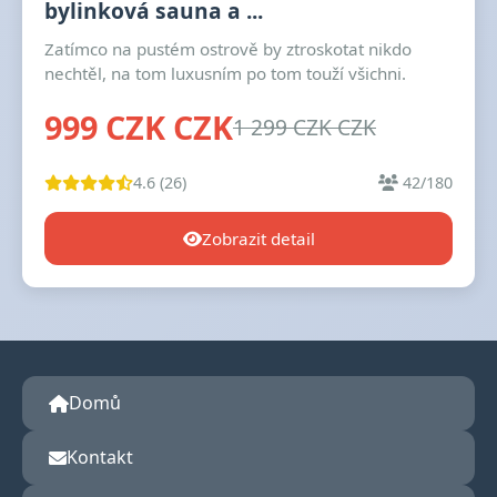
bylinková sauna a ...
Zatímco na pustém ostrově by ztroskotat nikdo
nechtěl, na tom luxusním po tom touží všichni.
999 CZK CZK
1 299 CZK CZK
4.6 (26)
42/180
Zobrazit detail
Domů
Kontakt