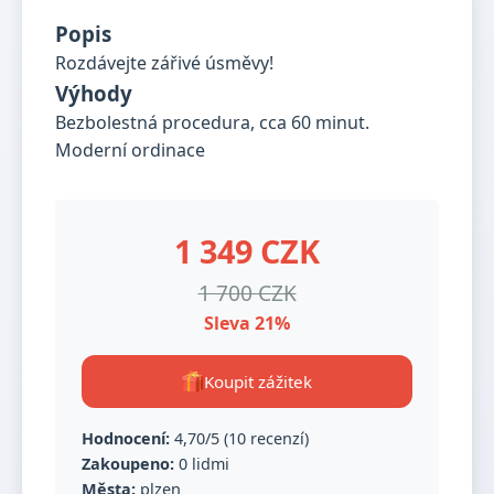
Popis
Rozdávejte zářivé úsměvy!
Výhody
Bezbolestná procedura, cca 60 minut.
Moderní ordinace
1 349 CZK
1 700 CZK
Sleva 21%
Koupit zážitek
Hodnocení:
4,70/5 (10 recenzí)
Zakoupeno:
0 lidmi
Města:
plzen