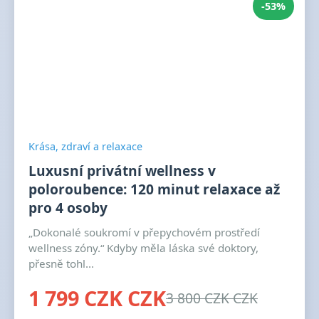
-53%
Krása, zdraví a relaxace
Luxusní privátní wellness v
poloroubence: 120 minut relaxace až
pro 4 osoby
„Dokonalé soukromí v přepychovém prostředí
wellness zóny.“ Kdyby měla láska své doktory,
přesně tohl...
1 799 CZK CZK
3 800 CZK CZK