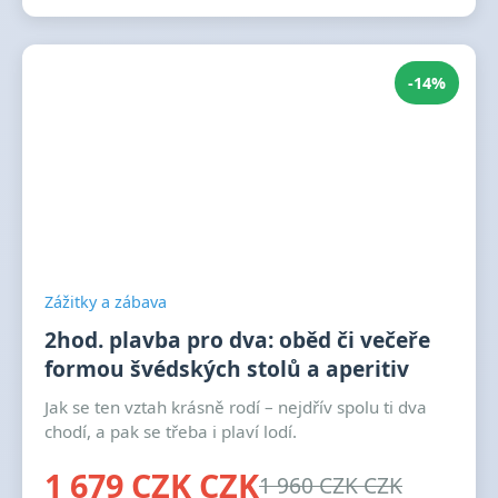
-14%
Zážitky a zábava
2hod. plavba pro dva: oběd či večeře
formou švédských stolů a aperitiv
Jak se ten vztah krásně rodí – nejdřív spolu ti dva
chodí, a pak se třeba i plaví lodí.
1 679 CZK CZK
1 960 CZK CZK