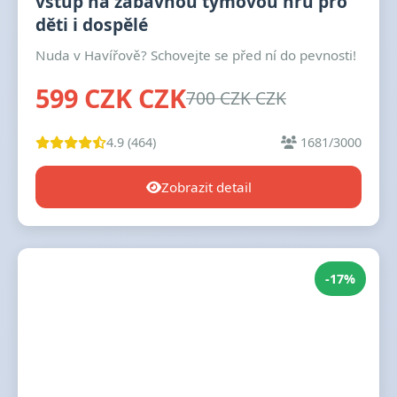
vstup na zábavnou týmovou hru pro
děti i dospělé
Nuda v Havířově? Schovejte se před ní do pevnosti!
599 CZK CZK
700 CZK CZK
4.9 (464)
1681/3000
Zobrazit detail
-17%