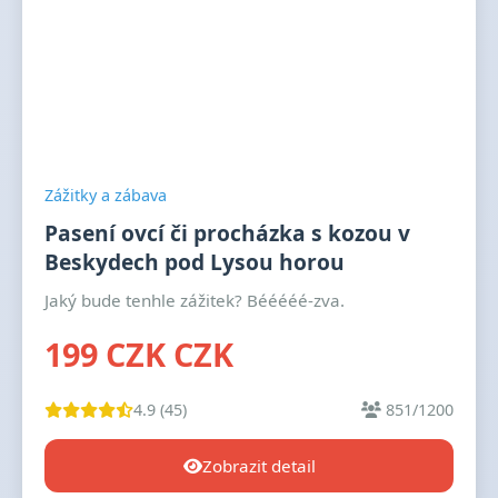
Zážitky a zábava
Pasení ovcí či procházka s kozou v
Beskydech pod Lysou horou
Jaký bude tenhle zážitek? Bééééé-zva.
199 CZK CZK
4.9 (45)
851/1200
Zobrazit detail