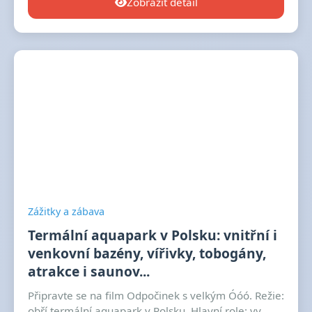
Zobrazit detail
Zážitky a zábava
Termální aquapark v Polsku: vnitřní i
venkovní bazény, vířivky, tobogány,
atrakce i saunov...
Připravte se na film Odpočinek s velkým Óóó. Režie:
obří termální aquapark v Polsku. Hlavní role: vy...