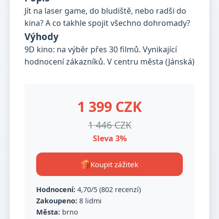
Jít na laser game, do bludiště, nebo radši do
kina? A co takhle spojit všechno dohromady?
Výhody
9D kino: na výběr přes 30 filmů. Vynikající
hodnocení zákazníků. V centru města (Jánská)
1 399 CZK
1 446 CZK
Sleva 3%
Koupit zážitek
Hodnocení:
4,70/5 (802 recenzí)
Zakoupeno:
8 lidmi
Města:
brno