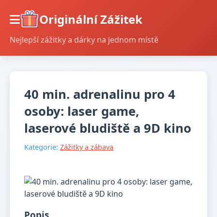
Originální Zážitek
Nejlepší zážitky a dárky na jednom místě
40 min. adrenalinu pro 4
osoby: laser game,
laserové bludiště a 9D kino
Kategorie:
Zážitky a zábava
Popis