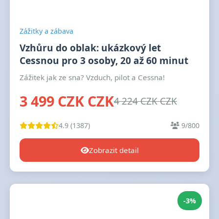
Zážitky a zábava
Vzhůru do oblak: ukázkový let
Cessnou pro 3 osoby, 20 až 60 minut
Zážitek jak ze sna? Vzduch, pilot a Cessna!
3 499 CZK CZK
4 224 CZK CZK
4.9 (1387)
9/800
Zobrazit detail
-3%