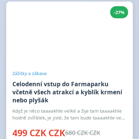
-27%
Zážitky a zábava
Celodenní vstup do Farmaparku
včetně všech atrakcí a kyblík krmení
nebo plyšák
Když je něco taaaakhle velké a žije tam taaaakhle
hodně zvířátek, je jisté, že tam bude taaaakhle ve...
499 CZK CZK
680 CZK CZK