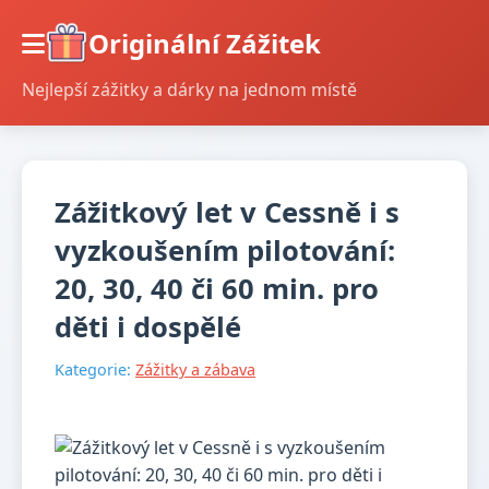
Originální Zážitek
Nejlepší zážitky a dárky na jednom místě
Zážitkový let v Cessně i s
vyzkoušením pilotování:
20, 30, 40 či 60 min. pro
děti i dospělé
Kategorie:
Zážitky a zábava