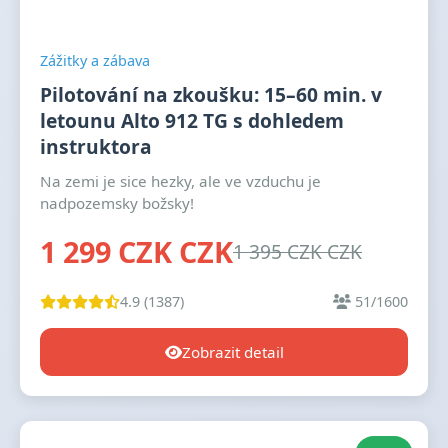
Zážitky a zábava
Pilotování na zkoušku: 15–60 min. v
letounu Alto 912 TG s dohledem
instruktora
Na zemi je sice hezky, ale ve vzduchu je
nadpozemsky božsky!
1 299 CZK CZK
1 395 CZK CZK
4.9 (1387)
51/1600
Zobrazit detail