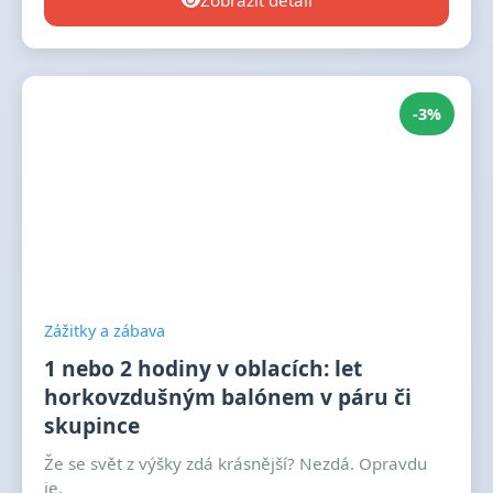
Zobrazit detail
-3%
Zážitky a zábava
1 nebo 2 hodiny v oblacích: let
horkovzdušným balónem v páru či
skupince
Že se svět z výšky zdá krásnější? Nezdá. Opravdu
je.