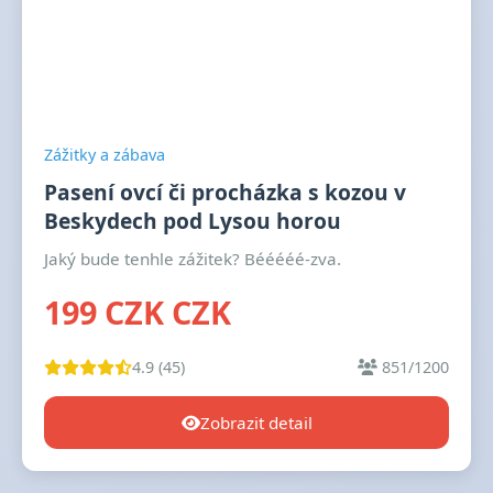
Zážitky a zábava
Pasení ovcí či procházka s kozou v
Beskydech pod Lysou horou
Jaký bude tenhle zážitek? Bééééé-zva.
199 CZK CZK
4.9 (45)
851/1200
Zobrazit detail