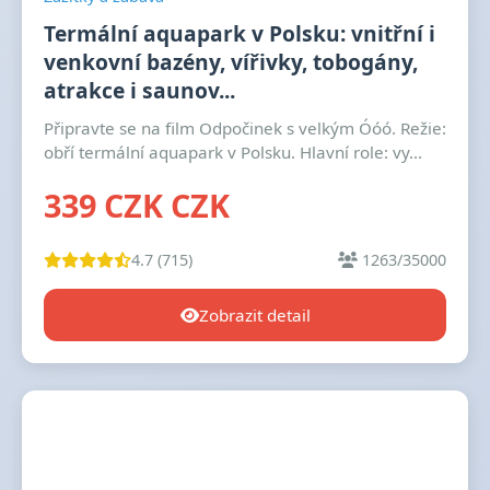
Termální aquapark v Polsku: vnitřní i
venkovní bazény, vířivky, tobogány,
atrakce i saunov...
Připravte se na film Odpočinek s velkým Óóó. Režie:
obří termální aquapark v Polsku. Hlavní role: vy...
339 CZK CZK
4.7 (715)
1263/35000
Zobrazit detail