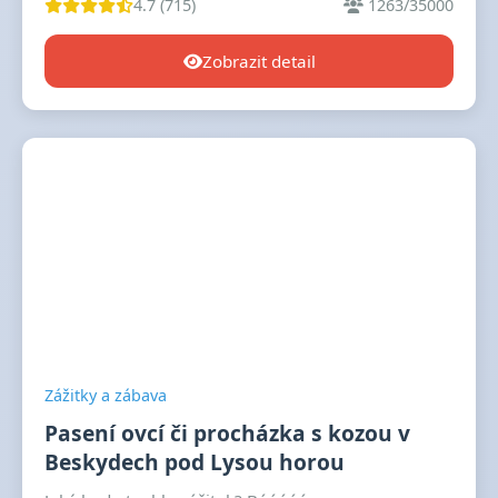
4.7 (715)
1263/35000
Zobrazit detail
Zážitky a zábava
Pasení ovcí či procházka s kozou v
Beskydech pod Lysou horou