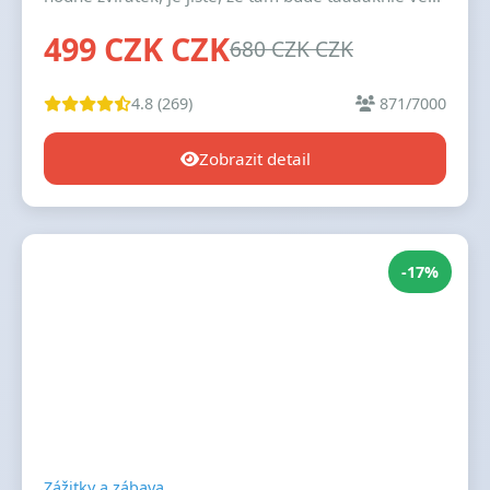
499 CZK CZK
680 CZK CZK
4.8 (269)
871/7000
Zobrazit detail
-17%
Zážitky a zábava