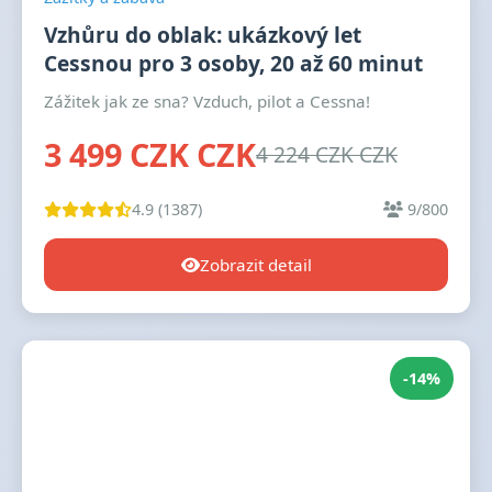
Vzhůru do oblak: ukázkový let
Cessnou pro 3 osoby, 20 až 60 minut
Zážitek jak ze sna? Vzduch, pilot a Cessna!
3 499 CZK CZK
4 224 CZK CZK
4.9 (1387)
9/800
Zobrazit detail
-14%