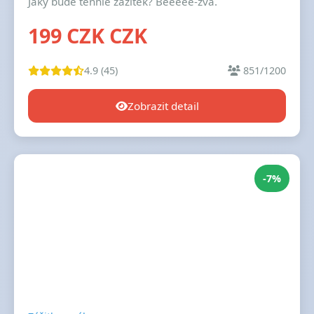
Jaký bude tenhle zážitek? Bééééé-zva.
199 CZK CZK
4.9 (45)
851/1200
Zobrazit detail
-7%