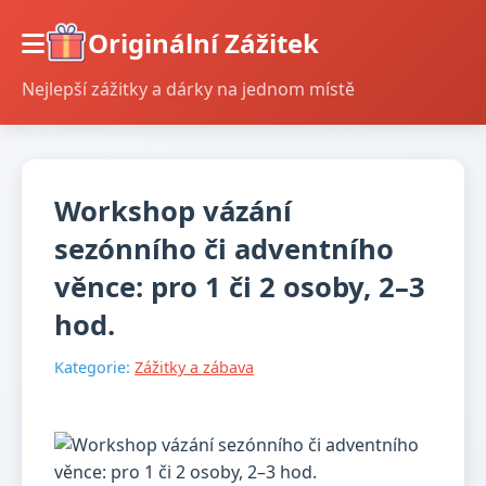
Originální Zážitek
Nejlepší zážitky a dárky na jednom místě
Workshop vázání
sezónního či adventního
věnce: pro 1 či 2 osoby, 2–3
hod.
Kategorie:
Zážitky a zábava