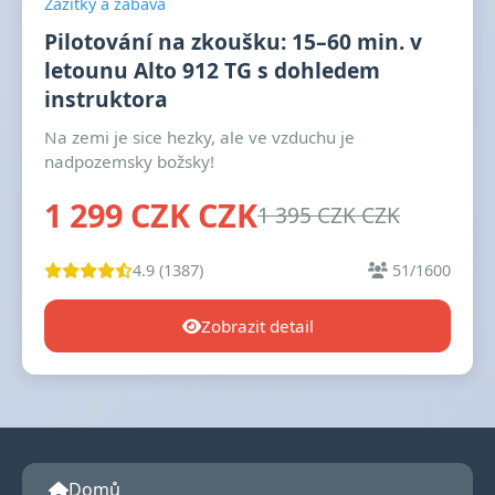
Zážitky a zábava
Pilotování na zkoušku: 15–60 min. v
letounu Alto 912 TG s dohledem
instruktora
Na zemi je sice hezky, ale ve vzduchu je
nadpozemsky božsky!
1 299 CZK CZK
1 395 CZK CZK
4.9 (1387)
51/1600
Zobrazit detail
Domů