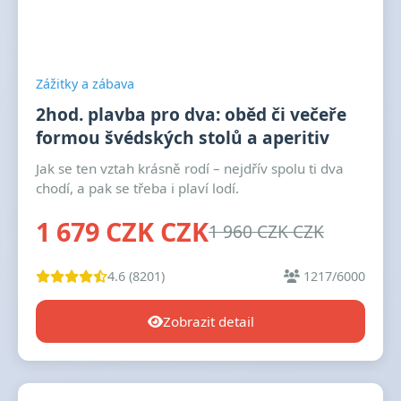
Zážitky a zábava
2hod. plavba pro dva: oběd či večeře
formou švédských stolů a aperitiv
Jak se ten vztah krásně rodí – nejdřív spolu ti dva
chodí, a pak se třeba i plaví lodí.
1 679 CZK CZK
1 960 CZK CZK
4.6 (8201)
1217/6000
Zobrazit detail