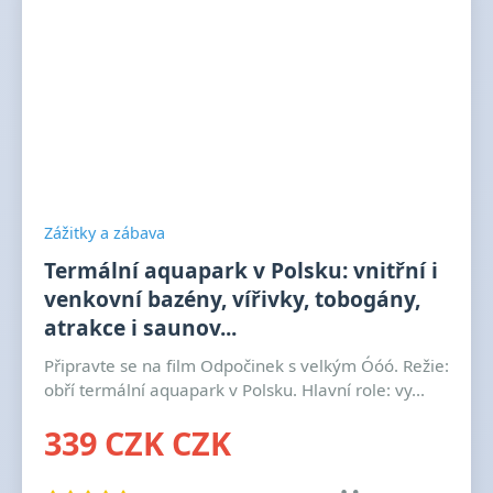
Zážitky a zábava
Termální aquapark v Polsku: vnitřní i
venkovní bazény, vířivky, tobogány,
atrakce i saunov...
Připravte se na film Odpočinek s velkým Óóó. Režie:
obří termální aquapark v Polsku. Hlavní role: vy...
339 CZK CZK