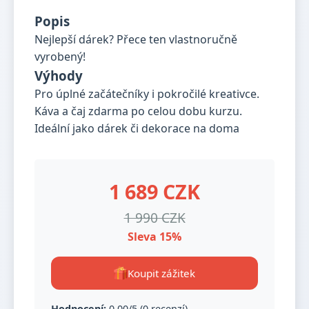
Popis
Nejlepší dárek? Přece ten vlastnoručně
vyrobený!
Výhody
Pro úplné začátečníky i pokročilé kreativce.
Káva a čaj zdarma po celou dobu kurzu.
Ideální jako dárek či dekorace na doma
1 689 CZK
1 990 CZK
Sleva 15%
Koupit zážitek
Hodnocení:
0,00/5 (0 recenzí)