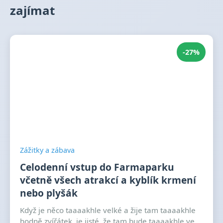
zajímat
-27%
Zážitky a zábava
Celodenní vstup do Farmaparku
včetně všech atrakcí a kyblík krmení
nebo plyšák
Když je něco taaaakhle velké a žije tam taaaakhle
hodně zvířátek, je jisté, že tam bude taaaakhle ve...