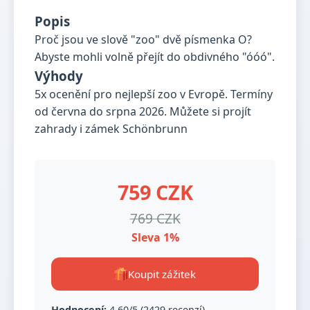
Popis
Proč jsou ve slově "zoo" dvě písmenka O?
Abyste mohli volně přejít do obdivného "óóó".
Výhody
5x ocenění pro nejlepší zoo v Evropě. Termíny
od června do srpna 2026. Můžete si projít
zahrady i zámek Schönbrunn
759 CZK
769 CZK
Sleva 1%
Koupit zážitek
Hodnocení:
4,60/5 (2429 recenzí)