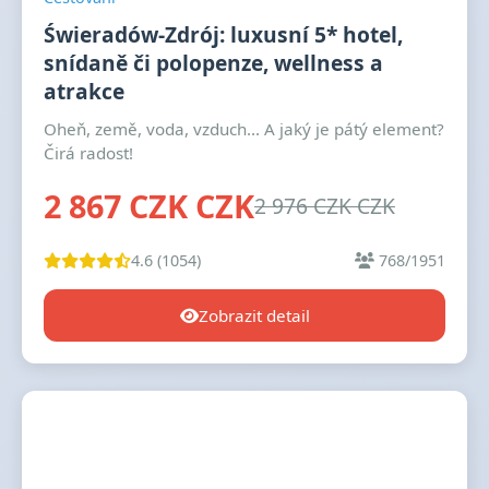
Świeradów-Zdrój: luxusní 5* hotel,
snídaně či polopenze, wellness a
atrakce
Oheň, země, voda, vzduch... A jaký je pátý element?
Čirá radost!
2 867 CZK CZK
2 976 CZK CZK
4.6 (1054)
768/1951
Zobrazit detail