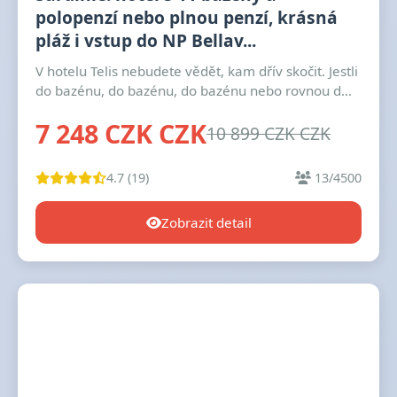
polopenzí nebo plnou penzí, krásná
pláž i vstup do NP Bellav...
V hotelu Telis nebudete vědět, kam dřív skočit. Jestli
do bazénu, do bazénu, do bazénu nebo rovnou d...
7 248 CZK CZK
10 899 CZK CZK
4.7 (19)
13/4500
Zobrazit detail