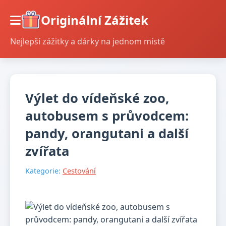
Originální Zážitek
Nejlepší zážitky a dárky na jednom místě
Výlet do vídeňské zoo,
autobusem s průvodcem:
pandy, orangutani a další
zvířata
Kategorie:
Cestování