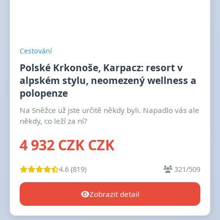
Cestování
Polské Krkonoše, Karpacz: resort v
alpském stylu, neomezený wellness a
polopenze
Na Sněžce už jste určitě někdy byli. Napadlo vás ale
někdy, co leží za ní?
4 932 CZK CZK
4.6 (819)
321/509
Zobrazit detail