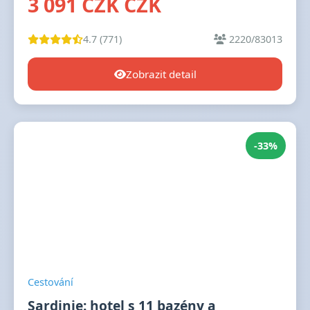
3 091 CZK CZK
4.7 (771)
2220/83013
Zobrazit detail
-33%
Cestování
Sardinie: hotel s 11 bazény a