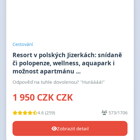
Cestování
Resort v polských Jizerkách: snídaně
či polopenze, wellness, aquapark i
možnost apartmánu ...
Odpověď na tuhle dovolenou? "Huráááá!"
1 950 CZK CZK
4.6 (259)
573/1706
Zobrazit detail