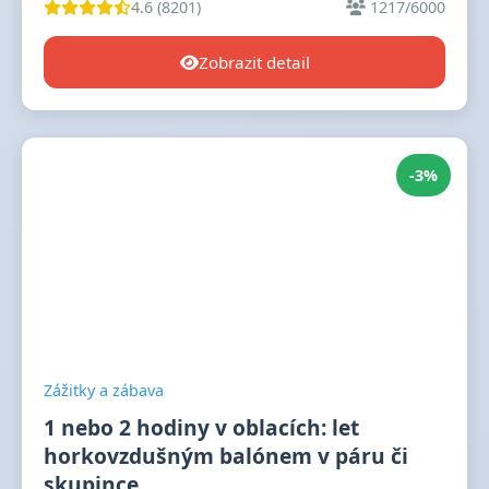
4.6 (8201)
1217/6000
Zobrazit detail
-3%
Zážitky a zábava
1 nebo 2 hodiny v oblacích: let
horkovzdušným balónem v páru či
skupince