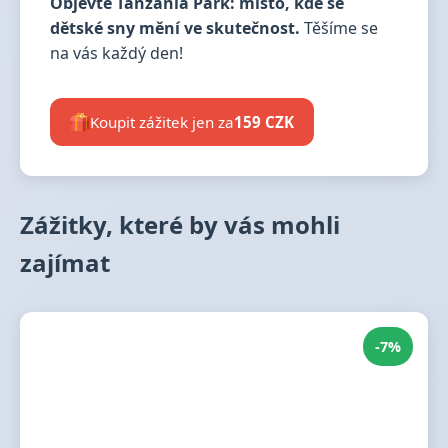
Objevte Tanzania Park: místo, kde se
dětské sny mění ve skutečnost.
Těšíme se
na vás každý den!
Koupit zážitek jen za
159 CZK
Zážitky, které by vás mohli
zajímat
-7%