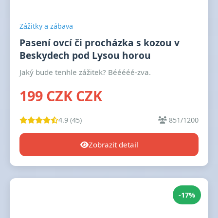
Zážitky a zábava
Pasení ovcí či procházka s kozou v
Beskydech pod Lysou horou
Jaký bude tenhle zážitek? Bééééé-zva.
199 CZK CZK
4.9 (45)
851/1200
Zobrazit detail
-17%