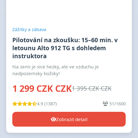
Zážitky a zábava
Pilotování na zkoušku: 15–60 min. v
letounu Alto 912 TG s dohledem
instruktora
Na zemi je sice hezky, ale ve vzduchu je
nadpozemsky božsky!
1 299 CZK CZK
1 395 CZK CZK
4.9 (1387)
51/1600
Zobrazit detail