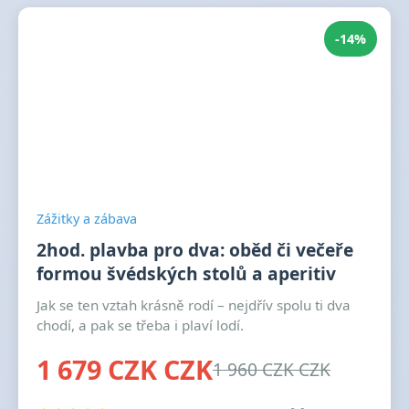
-14%
Zážitky a zábava
2hod. plavba pro dva: oběd či večeře
formou švédských stolů a aperitiv
Jak se ten vztah krásně rodí – nejdřív spolu ti dva
chodí, a pak se třeba i plaví lodí.
1 679 CZK CZK
1 960 CZK CZK