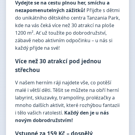
Vydejte se na cestu plnou her, smíchu a
nezapomenutelných zážitků!
Přijďte s dětmi
do unikátního dětského centra Tanzania Park,
kde na vás čeká více než 30 atrakcí na ploše
1200 m². Ať už toužíte po dobrodružství,
zábavě nebo aktivním odpočinku – u nás si
každý přijde na své!
Více než 30 atrakcí pod jednou
střechou
V našem herním ráji najdete vše, co potěší
malé i větší děti. Těšit se můžete na obří herní
labyrint, skluzavky, trampolíny, prolézačky a
mnoho dalších aktivit, které rozhýbou fantazii
i tělo vašich ratolestí.
Každý den je u nás
novým dobrodružstvím!
Vstupné za 159 Kč – dospělý