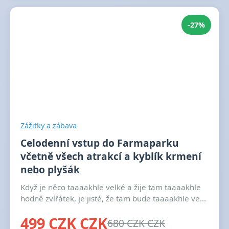
-27%
Zážitky a zábava
Celodenní vstup do Farmaparku
včetně všech atrakcí a kyblík krmení
nebo plyšák
Když je něco taaaakhle velké a žije tam taaaakhle
hodně zvířátek, je jisté, že tam bude taaaakhle ve...
499 CZK CZK
680 CZK CZK