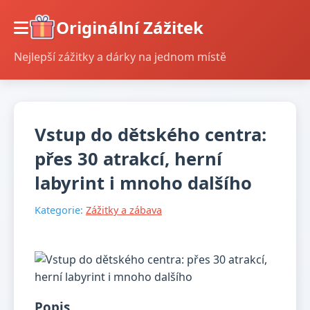
Originální Zážitek
Nejlepší zážitky a dárky na jednom místě
Vstup do dětského centra:
přes 30 atrakcí, herní
labyrint i mnoho dalšího
Kategorie:
Zážitky a zábava
Popis