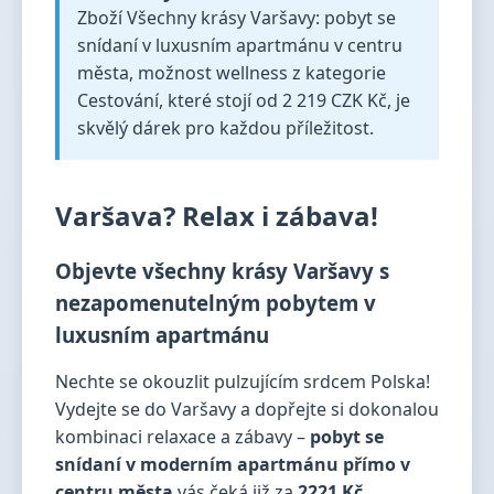
Zboží Všechny krásy Varšavy: pobyt se
snídaní v luxusním apartmánu v centru
města, možnost wellness z kategorie
Cestování, které stojí od 2 219 CZK Kč, je
skvělý dárek pro každou příležitost.
Varšava? Relax i zábava!
Objevte všechny krásy Varšavy s
nezapomenutelným pobytem v
luxusním apartmánu
Nechte se okouzlit pulzujícím srdcem Polska!
Vydejte se do Varšavy a dopřejte si dokonalou
kombinaci relaxace a zábavy –
pobyt se
snídaní v moderním apartmánu přímo v
centru města
vás čeká již za
2221 Kč
.