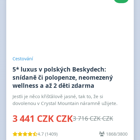
Cestování
5* luxus v polských Beskydech:
snídaně či polopenze, neomezený
wellness a až 2 děti zdarma
Jestli je něco křišťálově jasné, tak to, že si
dovolenou v Crystal Mountain náramně užijete.
3 441 CZK CZK
3 716 CZK CZK
4.7 (1409)
1868/3800