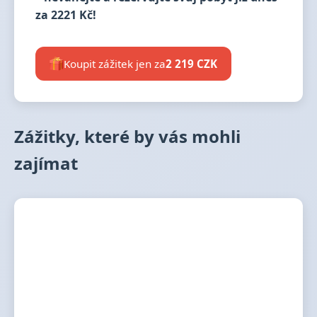
za 2221 Kč!
Koupit zážitek jen za
2 219 CZK
Zážitky, které by vás mohli
zajímat