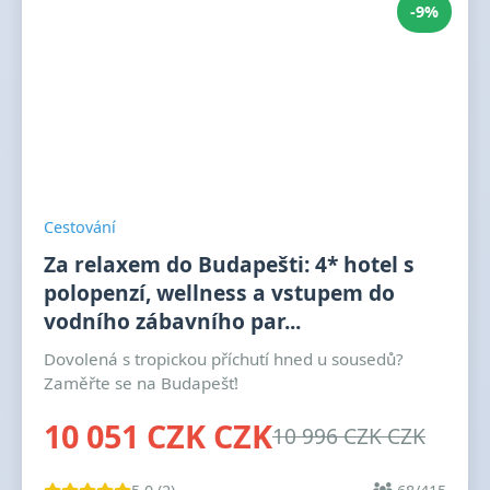
-9%
Cestování
Za relaxem do Budapešti: 4* hotel s
polopenzí, wellness a vstupem do
vodního zábavního par...
Dovolená s tropickou příchutí hned u sousedů?
Zaměřte se na Budapešť!
10 051 CZK CZK
10 996 CZK CZK