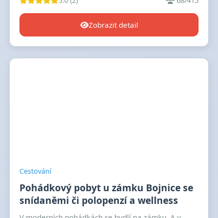
5.0 (2)
68/415
Zobrazit detail
Cestování
Pohádkový pobyt u zámku Bojnice se
snídaněmi či polopenzí a wellness
V moderních pohádkách se bydlí na zámku. A v