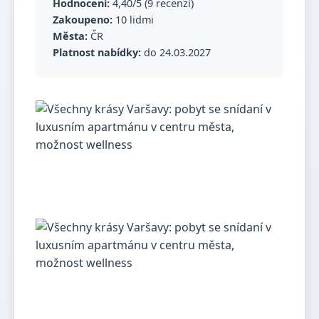
Hodnocení:
4,40/5 (9 recenzí)
Zakoupeno:
10 lidmi
Města:
ČR
Platnost nabídky:
do 24.03.2027