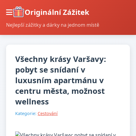
Originální Zážitek
Nejlepší zážitky a dárky na jednom místě
Všechny krásy Varšavy:
pobyt se snídaní v
luxusním apartmánu v
centru města, možnost
wellness
Kategorie:
Cestování