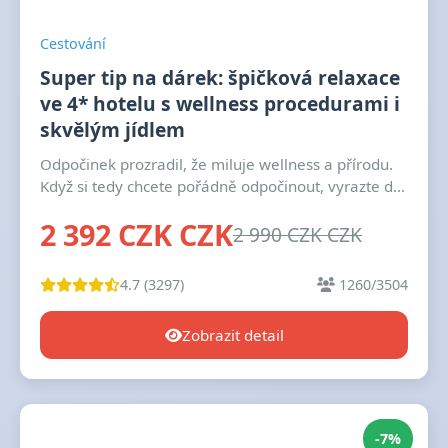
Cestování
Super tip na dárek: špičková relaxace
ve 4* hotelu s wellness procedurami i
skvělým jídlem
Odpočinek prozradil, že miluje wellness a přírodu.
Když si tedy chcete pořádně odpočinout, vyrazte d...
2 392 CZK CZK
2 990 CZK CZK
4.7 (3297)
1260/3504
Zobrazit detail
-7%