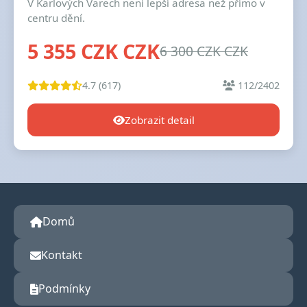
V Karlových Varech není lepší adresa než přímo v
centru dění.
5 355 CZK CZK
6 300 CZK CZK
4.7 (617)
112/2402
Zobrazit detail
Domů
Kontakt
Podmínky