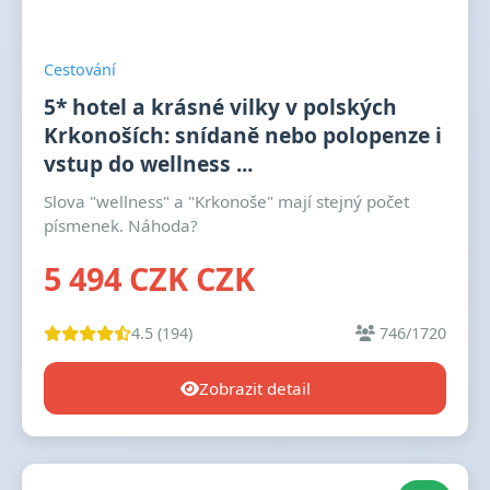
Cestování
5* hotel a krásné vilky v polských
Krkonoších: snídaně nebo polopenze i
vstup do wellness ...
Slova "wellness" a "Krkonoše" mají stejný počet
písmenek. Náhoda?
5 494 CZK CZK
4.5 (194)
746/1720
Zobrazit detail