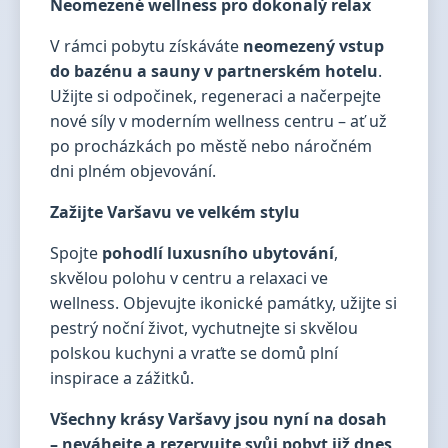
Neomezené wellness pro dokonalý relax
V rámci pobytu získáváte
neomezený vstup
do bazénu a sauny v partnerském hotelu
.
Užijte si odpočinek, regeneraci a načerpejte
nové síly v moderním wellness centru – ať už
po procházkách po městě nebo náročném
dni plném objevování.
Zažijte Varšavu ve velkém stylu
Spojte
pohodlí luxusního ubytování
,
skvělou polohu v centru a relaxaci ve
wellness. Objevujte ikonické památky, užijte si
pestrý noční život, vychutnejte si skvělou
polskou kuchyni a vraťte se domů plní
inspirace a zážitků.
Všechny krásy Varšavy jsou nyní na dosah
– neváhejte a rezervujte svůj pobyt již dnes