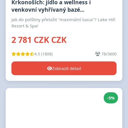
Krkonoších: jídlo a wellness i
venkovní vyhřívaný bazé...
Jak do polštiny přeložit "maximální luxus"? Lake Hill
Resort & Spa!
2 781 CZK CZK
4.5 (1808)
78/3600
Zobrazit detail
-5%