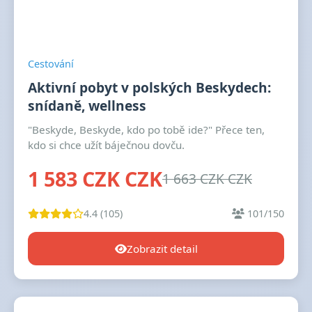
Cestování
Aktivní pobyt v polských Beskydech:
snídaně, wellness
"Beskyde, Beskyde, kdo po tobě ide?" Přece ten,
kdo si chce užít báječnou dovču.
1 583 CZK CZK
1 663 CZK CZK
4.4 (105)
101/150
Zobrazit detail