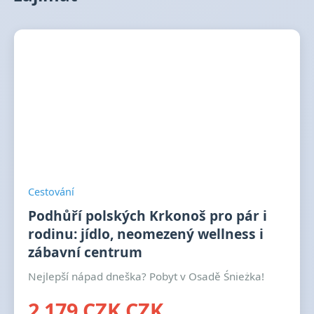
Cestování
Podhůří polských Krkonoš pro pár i
rodinu: jídlo, neomezený wellness i
zábavní centrum
Nejlepší nápad dneška? Pobyt v Osadě Śnieżka!
2 179 CZK CZK