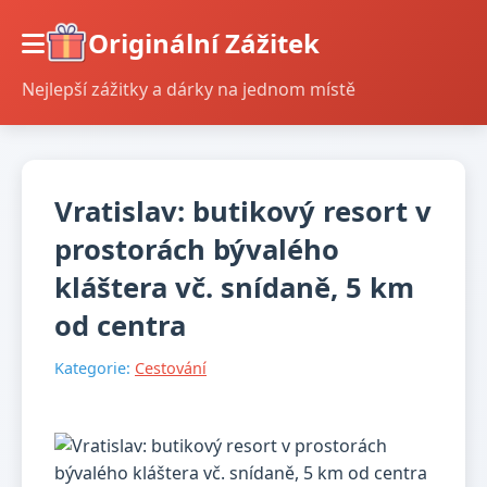
Originální Zážitek
Nejlepší zážitky a dárky na jednom místě
Vratislav: butikový resort v
prostorách bývalého
kláštera vč. snídaně, 5 km
od centra
Kategorie:
Cestování