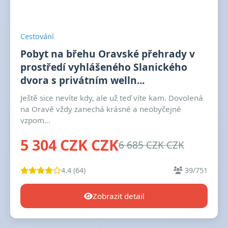
Cestování
Pobyt na břehu Oravské přehrady v
prostředí vyhlášeného Slanického
dvora s privátním welln...
Ještě sice nevíte kdy, ale už teď víte kam. Dovolená
na Oravě vždy zanechá krásné a neobyčejné
vzpom...
5 304 CZK CZK
6 685 CZK CZK
4.4 (64)
39/751
Zobrazit detail