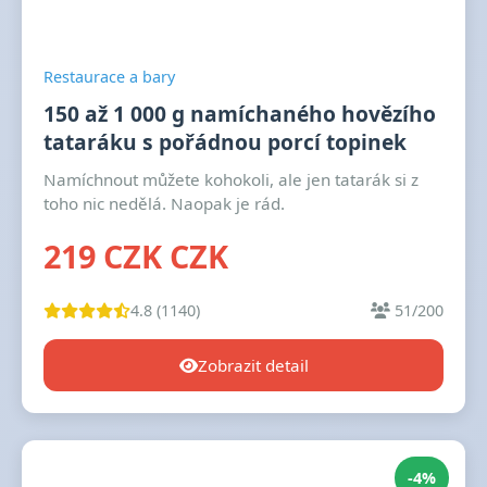
Restaurace a bary
150 až 1 000 g namíchaného hovězího
tataráku s pořádnou porcí topinek
Namíchnout můžete kohokoli, ale jen tatarák si z
toho nic nedělá. Naopak je rád.
219 CZK CZK
4.8 (1140)
51/200
Zobrazit detail
-4%