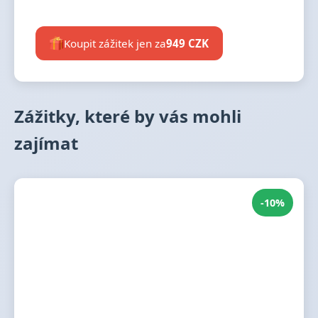
Koupit zážitek jen za
949 CZK
Zážitky, které by vás mohli
zajímat
-10%