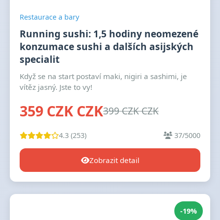
Restaurace a bary
Running sushi: 1,5 hodiny neomezené
konzumace sushi a dalších asijských
specialit
Když se na start postaví maki, nigiri a sashimi, je
vítěz jasný. Jste to vy!
359 CZK CZK
399 CZK CZK
4.3 (253)
37/5000
Zobrazit detail
-19%