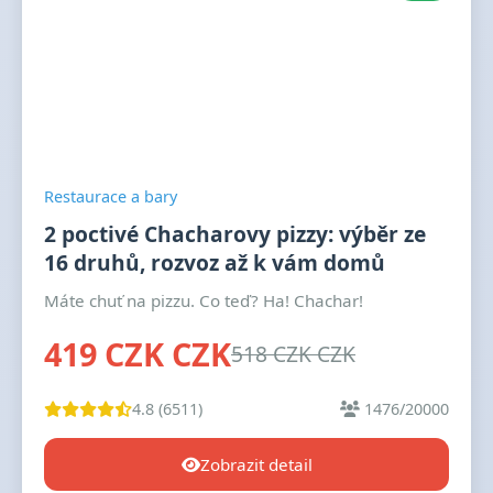
Restaurace a bary
2 poctivé Chacharovy pizzy: výběr ze
16 druhů, rozvoz až k vám domů
Máte chuť na pizzu. Co teď? Ha! Chachar!
419 CZK CZK
518 CZK CZK
4.8 (6511)
1476/20000
Zobrazit detail