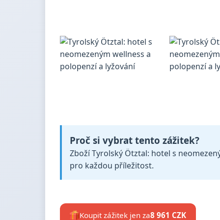
Proč si vybrat tento zážitek?
Zboží Tyrolský Ötztal: hotel s neomezený
pro každou příležitost.
Koupit zážitek jen za
8 961 CZK