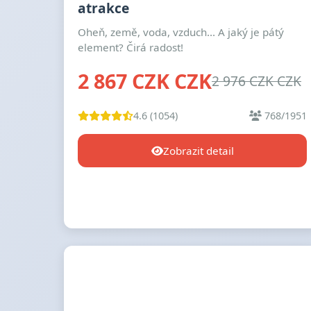
atrakce
Oheň, země, voda, vzduch... A jaký je pátý
element? Čirá radost!
2 867 CZK CZK
2 976 CZK CZK
4.6 (1054)
768/1951
Zobrazit detail