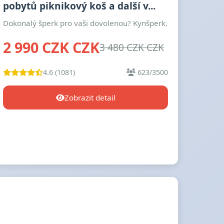
pobytů piknikový koš a další v...
Dokonalý šperk pro vaši dovolenou? Kynšperk.
2 990 CZK CZK
3 480 CZK CZK
4.6 (1081)
623/3500
Zobrazit detail