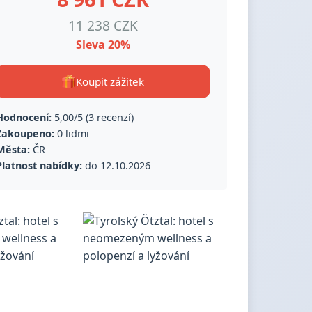
11 238 CZK
Sleva 20%
Koupit zážitek
Hodnocení:
5,00/5 (3 recenzí)
Zakoupeno:
0 lidmi
Města:
ČR
Platnost nabídky:
do 12.10.2026