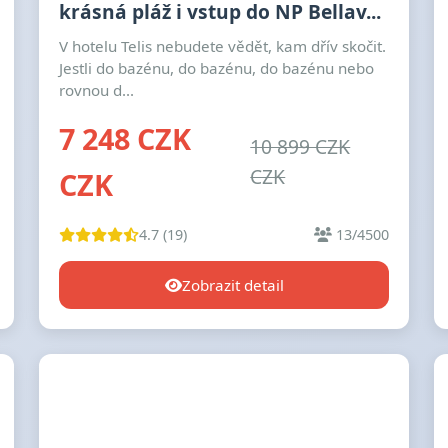
krásná pláž i vstup do NP Bellav...
V hotelu Telis nebudete vědět, kam dřív skočit.
Jestli do bazénu, do bazénu, do bazénu nebo
rovnou d...
7 248 CZK
10 899 CZK
CZK
CZK
4.7 (19)
13/4500
Zobrazit detail