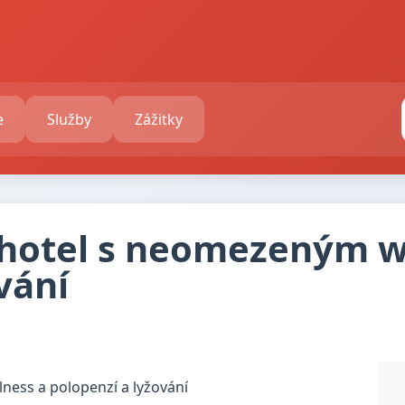
e
Služby
Zážitky
: hotel s neomezeným w
vání