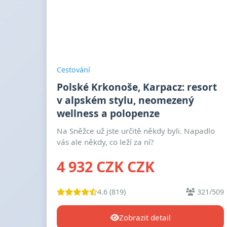
Cestování
Polské Krkonoše, Karpacz: resort
v alpském stylu, neomezený
wellness a polopenze
Na Sněžce už jste určitě někdy byli. Napadlo
vás ale někdy, co leží za ní?
4 932 CZK CZK
4.6 (819)
321/509
Zobrazit detail