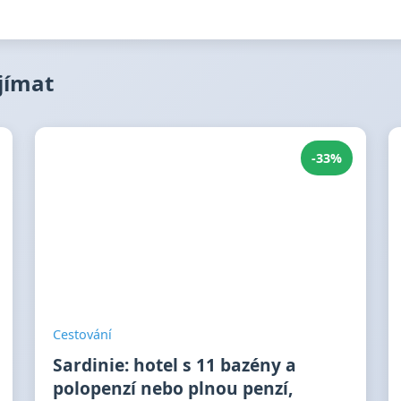
ajímat
-33%
Cestování
Sardinie: hotel s 11 bazény a
polopenzí nebo plnou penzí,