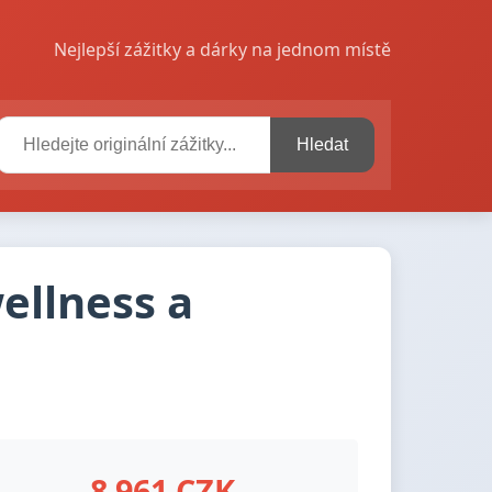
Nejlepší zážitky a dárky na jednom místě
Hledat
ellness a
8 961 CZK