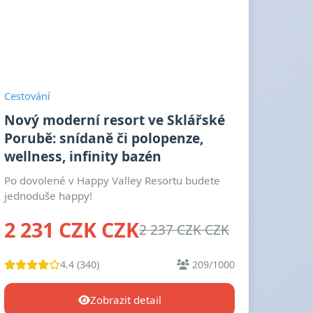
Cestování
Nový moderní resort ve Sklářské
Porubě: snídaně či polopenze,
wellness, infinity bazén
Po dovolené v Happy Valley Resortu budete
jednoduše happy!
2 231 CZK CZK
2 237 CZK CZK
4.4 (340)
209/1000
Zobrazit detail