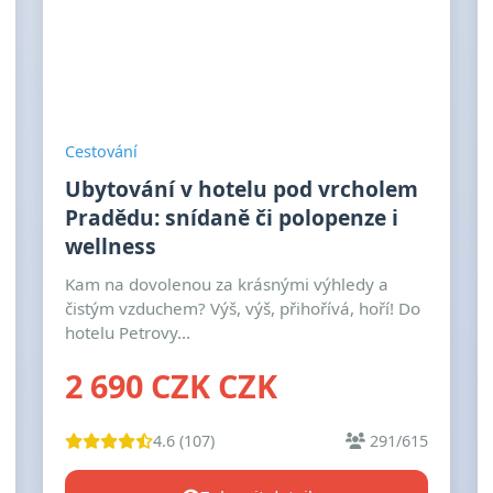
Cestování
Ubytování v hotelu pod vrcholem
Pradědu: snídaně či polopenze i
wellness
Kam na dovolenou za krásnými výhledy a
čistým vzduchem? Výš, výš, přihořívá, hoří! Do
hotelu Petrovy...
2 690 CZK CZK
4.6 (107)
291/615