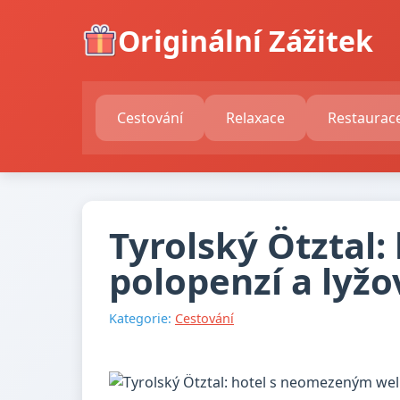
Originální Zážitek
Cestování
Relaxace
Restaurac
Tyrolský Ötztal
polopenzí a lyžo
Kategorie:
Cestování