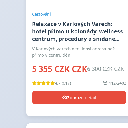
Cestování
Relaxace v Karlových Varech:
hotel přímo u kolonády, wellness
centrum, procedury a snídaně...
V Karlových Varech není lepší adresa než
přímo v centru dění.
5 355 CZK CZK
6 300 CZK CZK
4.7 (617)
112/2402
Zobrazit detail