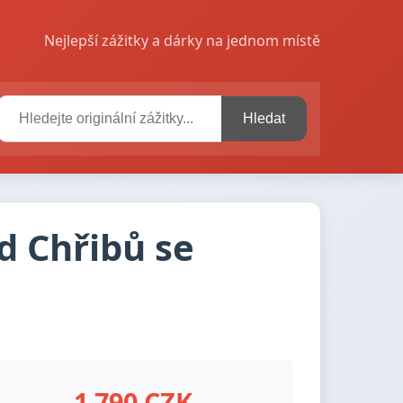
Nejlepší zážitky a dárky na jednom místě
Hledat
d Chřibů se
1 790 CZK