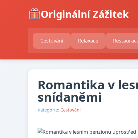
Originální Zážitek
Cestování
Relaxace
Restaurac
Romantika v les
snídaněmi
Kategorie:
Cestování