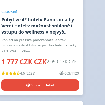
Cestování
Pobyt ve 4* hotelu Panorama by
Verdi Hotels: možnost snídaně i
vstupu do wellness v nejvyš...
Pohled na pražská panoramata jen tak
neomrzí – zvlášť když se jimi kocháte z vířivky
v nejvyšším pat...
1 777 CZK CZK
2 090 CZK CZK
4.6 (2628)
663/1120
Zobrazit detail