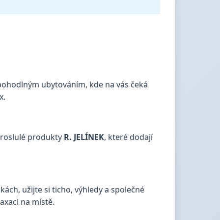
á pohodlným ubytováním, kde na vás čeká
x.
proslulé produkty
R. JELÍNEK
, které dodají
ách, užijte si ticho, výhledy a společné
axaci na místě.