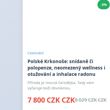
-3%
Cestování
Polské Krkonoše: snídaně či
polopenze, neomezený wellness i
otužování a inhalace radonu
Příroda je mocná čarodějka. Tady vám
vyčaruje boží dovolenou.
7 800 CZK CZK
8 029 CZK CZK