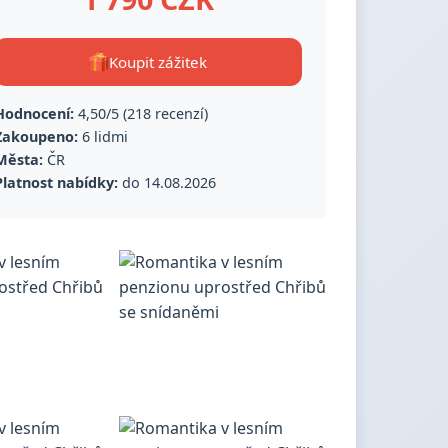
Koupit zážitek
Hodnocení:
4,50/5 (218 recenzí)
Zakoupeno:
6 lidmi
Města:
ČR
Platnost nabídky:
do 14.08.2026