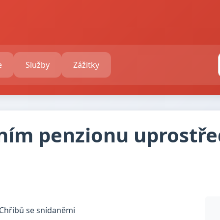
e
Služby
Zážitky
ním penzionu uprostře