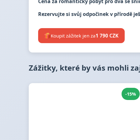
Cena za romantický pobyt pro dva se sní
Rezervujte si svůj odpočinek v přírodě je
Koupit zážitek jen za
1 790 CZK
Zážitky, které by vás mohli z
-15%