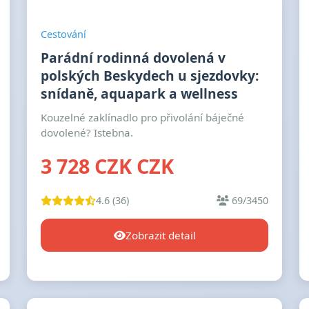
Cestování
Parádní rodinná dovolená v
polských Beskydech u sjezdovky:
snídaně, aquapark a wellness
Kouzelné zaklínadlo pro přivolání báječné
dovolené? Istebna.
3 728 CZK CZK
4.6 (36)
69/3450
Zobrazit detail