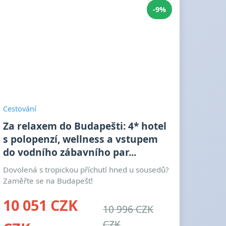
-9%
Cestování
Za relaxem do Budapešti: 4* hotel
s polopenzí, wellness a vstupem
do vodního zábavního par...
Dovolená s tropickou příchutí hned u sousedů?
Zaměřte se na Budapešť!
10 051 CZK
10 996 CZK
CZK