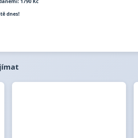
daněmi: 1790 Kč
ště dnes!
ajímat