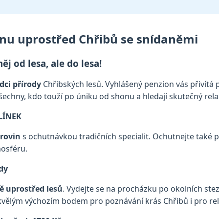
nu uprostřed Chřibů se snídaněmi
 od lesa, ale do lesa!
dci přírody
Chřibských lesů. Vyhlášený penzion vás přivít
všechny, kdo touží po úniku od shonu a hledají skutečný rela
ELÍNEK
urovin
s ochutnávkou tradičních specialit. Ochutnejte také 
osféru.
ody
ě uprostřed lesů
. Vydejte se na procházku po okolních stezk
skvělým výchozím bodem pro poznávání krás Chřibů i pro rel