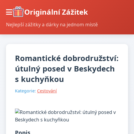
Originální Zážitek
Nejlepší zážitky a dárky na jednom místě
Romantické dobrodružství:
útulný posed v Beskydech
s kuchyňkou
Kategorie:
Cestování
Popis