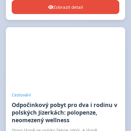
Zobrazit detail
Cestování
Odpočinkový pobyt pro dva i rodinu v
polských Jizerkách: polopenze,
neomezený wellness
Slovo lázně se polsky řekne zdrój. A lázně