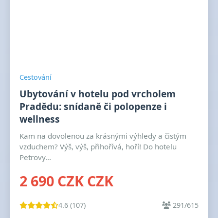
Cestování
Ubytování v hotelu pod vrcholem
Pradědu: snídaně či polopenze i
wellness
Kam na dovolenou za krásnými výhledy a čistým
vzduchem? Výš, výš, přihořívá, hoří! Do hotelu
Petrovy...
2 690 CZK CZK
4.6 (107)
291/615