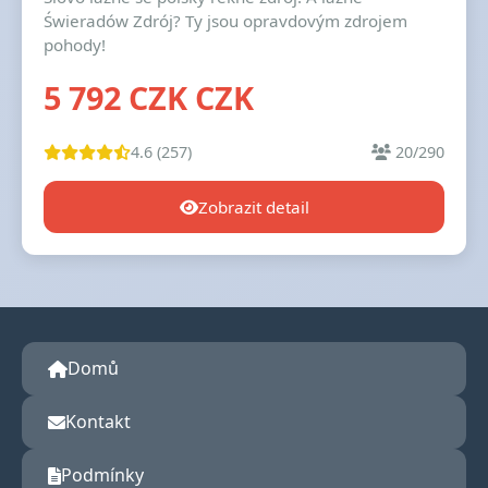
Świeradów Zdrój? Ty jsou opravdovým zdrojem
pohody!
5 792 CZK CZK
4.6 (257)
20/290
Zobrazit detail
Domů
Kontakt
Podmínky