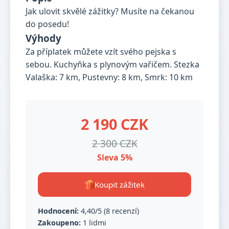
Jak ulovit skvělé zážitky? Musíte na čekanou
do posedu!
Výhody
Za příplatek můžete vzít svého pejska s
sebou. Kuchyňka s plynovým vařičem. Stezka
Valaška: 7 km, Pustevny: 8 km, Smrk: 10 km
2 190 CZK
2 300 CZK
Sleva 5%
Koupit zážitek
Hodnocení:
4,40/5 (8 recenzí)
Zakoupeno:
1 lidmi