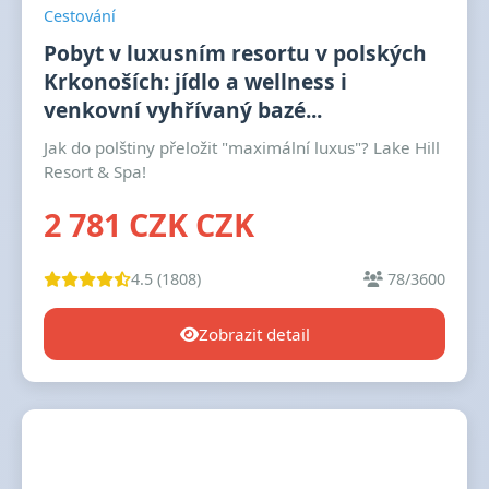
Cestování
Pobyt v luxusním resortu v polských
Krkonoších: jídlo a wellness i
venkovní vyhřívaný bazé...
Jak do polštiny přeložit "maximální luxus"? Lake Hill
Resort & Spa!
2 781 CZK CZK
4.5 (1808)
78/3600
Zobrazit detail