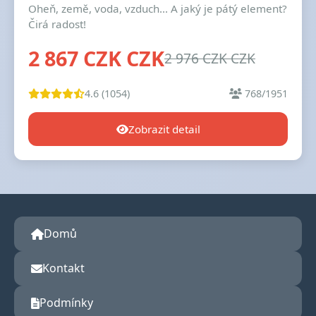
Oheň, země, voda, vzduch... A jaký je pátý element?
Čirá radost!
2 867 CZK CZK
2 976 CZK CZK
4.6 (1054)
768/1951
Zobrazit detail
Domů
Kontakt
Podmínky