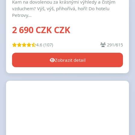
Kam na dovolenou za krásnými výhledy a čistým
vzduchem? Výš, výš, přihořívá, hoří! Do hotelu
Petrovy...
2 690 CZK CZK
4.6 (107)
291/615
Zobrazit detail