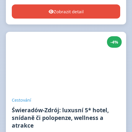
Zobrazit detail
-4%
Cestování
Świeradów-Zdrój: luxusní 5* hotel,
snídaně či polopenze, wellness a
atrakce