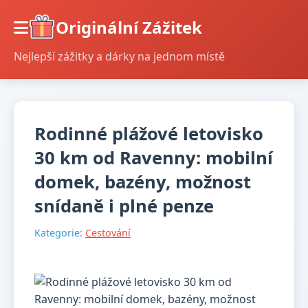
Originální Zážitek
Nejlepší zážitky a dárky na jednom místě
Rodinné plážové letovisko
30 km od Ravenny: mobilní
domek, bazény, možnost
snídaně i plné penze
Kategorie:
Cestování