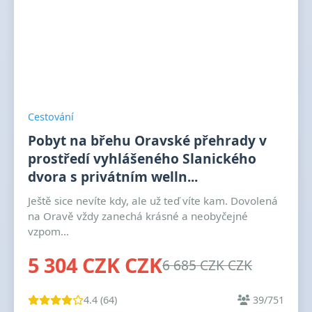
Cestování
Pobyt na břehu Oravské přehrady v
prostředí vyhlášeného Slanického
dvora s privátním welln...
Ještě sice nevíte kdy, ale už teď víte kam. Dovolená
na Oravě vždy zanechá krásné a neobyčejné
vzpom...
5 304 CZK CZK
6 685 CZK CZK
4.4 (64)
39/751