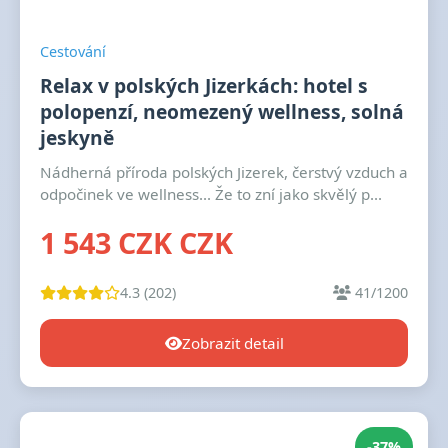
Cestování
Relax v polských Jizerkách: hotel s
polopenzí, neomezený wellness, solná
jeskyně
Nádherná příroda polských Jizerek, čerstvý vzduch a
odpočinek ve wellness... Že to zní jako skvělý p...
1 543 CZK CZK
4.3 (202)
41/1200
Zobrazit detail
-37%