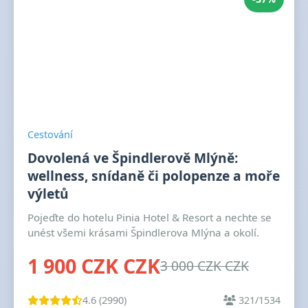
Cestování
Dovolená ve Špindlerově Mlýně:
wellness, snídaně či polopenze a moře
výletů
Pojeďte do hotelu Pinia Hotel & Resort a nechte se
unést všemi krásami Špindlerova Mlýna a okolí.
1 900 CZK CZK
3 000 CZK CZK
4.6 (2990)
321/1534