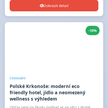
Zobrazit detail
-10%
Cestování
Polské Krkonoše: moderní eco
friendly hotel, jídlo a neomezený
wellness s výhledem
Občas není na škodu podívat se na věci z druhé