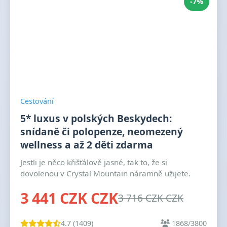
-7%
Cestování
5* luxus v polských Beskydech:
snídaně či polopenze, neomezený
wellness a až 2 děti zdarma
Jestli je něco křišťálově jasné, tak to, že si
dovolenou v Crystal Mountain náramně užijete.
3 441 CZK CZK
3 716 CZK CZK
4.7 (1409)
1868/3800