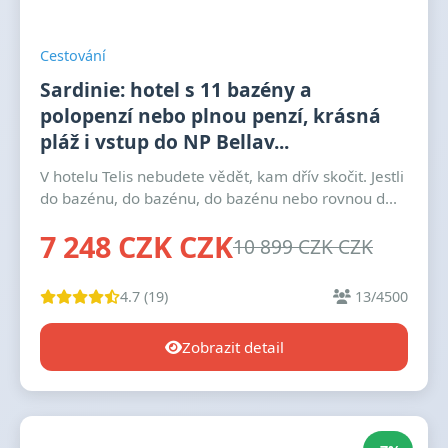
Cestování
Sardinie: hotel s 11 bazény a
polopenzí nebo plnou penzí, krásná
pláž i vstup do NP Bellav...
V hotelu Telis nebudete vědět, kam dřív skočit. Jestli
do bazénu, do bazénu, do bazénu nebo rovnou d...
7 248 CZK CZK
10 899 CZK CZK
4.7 (19)
13/4500
Zobrazit detail