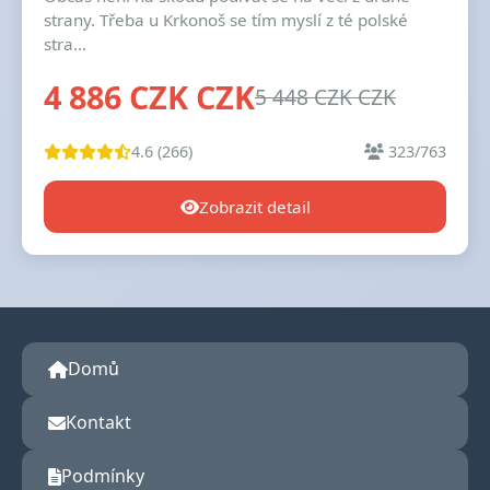
strany. Třeba u Krkonoš se tím myslí z té polské
stra...
4 886 CZK CZK
5 448 CZK CZK
4.6 (266)
323/763
Zobrazit detail
Domů
Kontakt
Podmínky