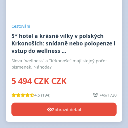
Cestování
5* hotel a krásné vilky v polských
Krkonoších: snídaně nebo polopenze i
vstup do wellness ...
Slova "wellness" a "Krkonoše" mají stejný počet
písmenek. Náhoda?
5 494 CZK CZK
4.5 (194)
746/1720
Zobrazit detail