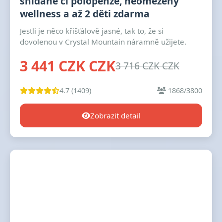
snídaně či polopenze, neomezený
wellness a až 2 děti zdarma
Jestli je něco křišťálově jasné, tak to, že si
dovolenou v Crystal Mountain náramně užijete.
3 441 CZK CZK
3 716 CZK CZK
4.7 (1409)
1868/3800
Zobrazit detail