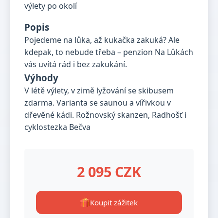
Popis
Pojedeme na lůka, až kukačka zakuká? Ale
kdepak, to nebude třeba – penzion Na Lůkách
vás uvítá rád i bez zakukání.
Výhody
V létě výlety, v zimě lyžování se skibusem
zdarma. Varianta se saunou a vířivkou v
dřevěné kádi. Rožnovský skanzen, Radhošť i
cyklostezka Bečva
2 095 CZK
Koupit zážitek