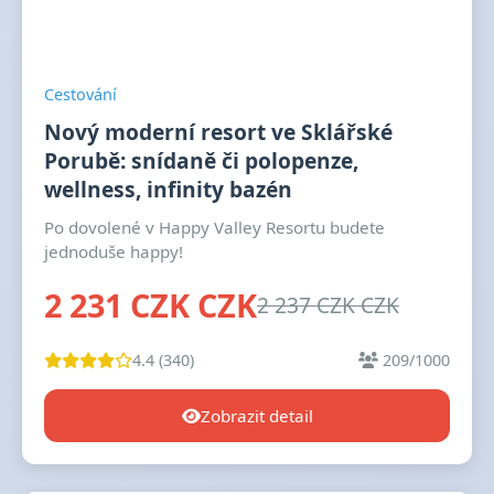
Cestování
Nový moderní resort ve Sklářské
Porubě: snídaně či polopenze,
wellness, infinity bazén
Po dovolené v Happy Valley Resortu budete
jednoduše happy!
2 231 CZK CZK
2 237 CZK CZK
4.4 (340)
209/1000
Zobrazit detail