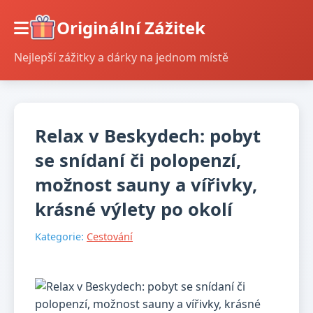
Originální Zážitek
Nejlepší zážitky a dárky na jednom místě
Relax v Beskydech: pobyt
se snídaní či polopenzí,
možnost sauny a vířivky,
krásné výlety po okolí
Kategorie:
Cestování