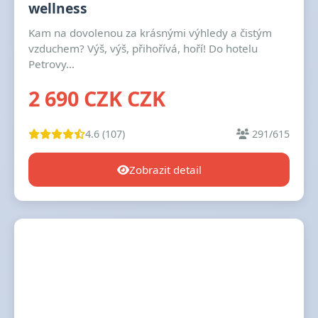
wellness
Kam na dovolenou za krásnými výhledy a čistým
vzduchem? Výš, výš, přihořívá, hoří! Do hotelu
Petrovy...
2 690 CZK CZK
4.6 (107)
291/615
Zobrazit detail