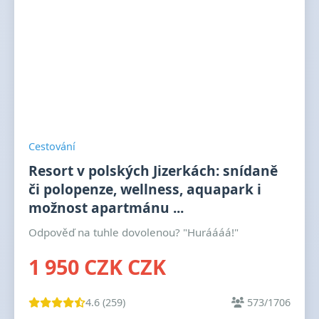
Cestování
Resort v polských Jizerkách: snídaně
či polopenze, wellness, aquapark i
možnost apartmánu ...
Odpověď na tuhle dovolenou? "Huráááá!"
1 950 CZK CZK
4.6 (259)
573/1706