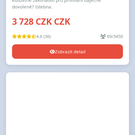
Kouzelné zaklínadlo pro přivolání báječné
dovolené? Istebna.
3 728 CZK CZK
4.6 (36)
69/3450
Zobrazit detail