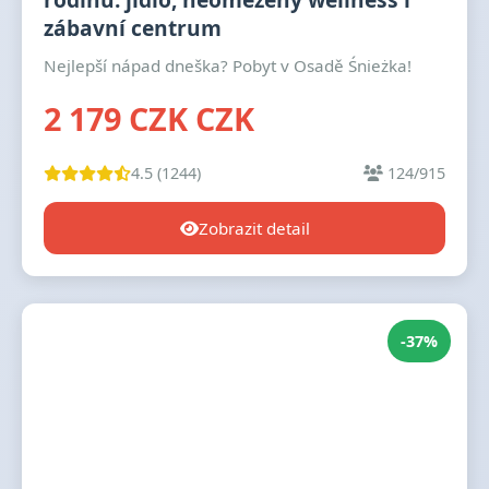
zábavní centrum
Nejlepší nápad dneška? Pobyt v Osadě Śnieżka!
2 179 CZK CZK
4.5 (1244)
124/915
Zobrazit detail
-37%