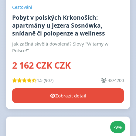
Cestování
Pobyt v polských Krkonoších:
apartmány u jezera Sosnówka,
snídaně či polopenze a wellness
Jak začíná skvělá dovolená? Slovy "Witamy w
Polsce!"
2 162 CZK CZK
4.5 (907)
48/4200
Zobrazit detail
-9%