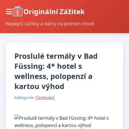
Originální Zážitek
Nejlepší zážitky a dárky na jednom místě
Proslulé termály v Bad
Füssing: 4* hotel s
wellness, polopenzí a
kartou výhod
Kategorie:
Cestování