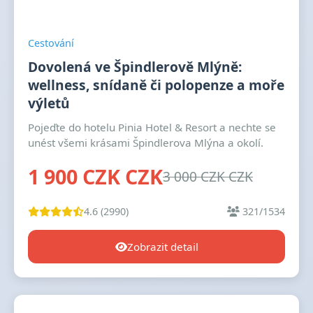
Cestování
Dovolená ve Špindlerově Mlýně:
wellness, snídaně či polopenze a moře
výletů
Pojeďte do hotelu Pinia Hotel & Resort a nechte se
unést všemi krásami Špindlerova Mlýna a okolí.
1 900 CZK CZK
3 000 CZK CZK
4.6 (2990)
321/1534
Zobrazit detail