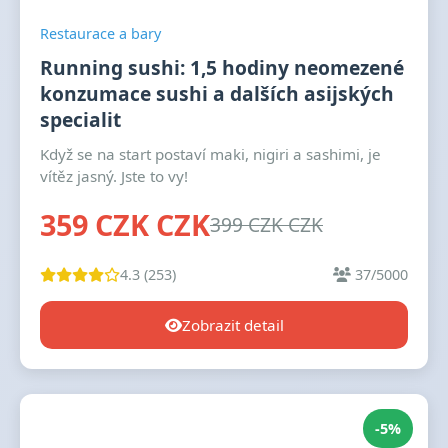
Restaurace a bary
Running sushi: 1,5 hodiny neomezené
konzumace sushi a dalších asijských
specialit
Když se na start postaví maki, nigiri a sashimi, je
vítěz jasný. Jste to vy!
359 CZK CZK
399 CZK CZK
4.3 (253)
37/5000
Zobrazit detail
-5%