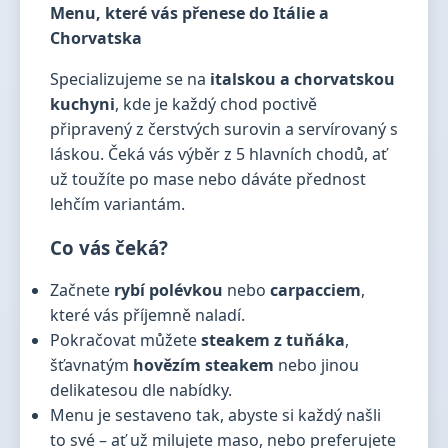
Menu, které vás přenese do Itálie a
Chorvatska
Specializujeme se na
italskou a chorvatskou
kuchyni
, kde je každý chod poctivě
připravený z čerstvých surovin a servírovaný s
láskou. Čeká vás výběr z 5 hlavních chodů, ať
už toužíte po mase nebo dáváte přednost
lehčím variantám.
Co vás čeká?
Začnete
rybí polévkou
nebo
carpacciem
,
které vás příjemně naladí.
Pokračovat můžete
steakem z tuňáka
,
šťavnatým
hovězím steakem
nebo jinou
delikatesou dle nabídky.
Menu je sestaveno tak, abyste si každý našli
to své – ať už milujete maso, nebo preferujete