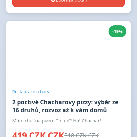
-19%
Restaurace a bary
2 poctivé Chacharovy pizzy: výběr ze
16 druhů, rozvoz až k vám domů
Máte chuť na pizzu. Co teď? Ha! Chachar!
419 CZK CZK
518 CZK CZK