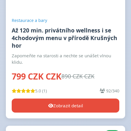
Restaurace a bary
Až 120 min. privátního wellness i se
4chodovým menu v přírodě Krušných
hor
Zapomeňte na starosti a nechte se unášet vlnou
klidu.
799 CZK CZK
890 CZK CZK
5.0 (1)
92/340
Zobrazit detail