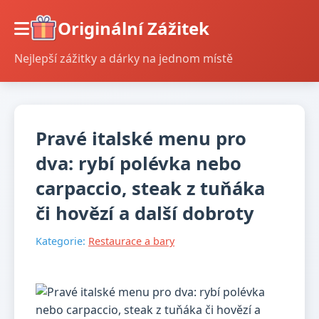
Originální Zážitek
Nejlepší zážitky a dárky na jednom místě
Pravé italské menu pro
dva: rybí polévka nebo
carpaccio, steak z tuňáka
či hovězí a další dobroty
Kategorie:
Restaurace a bary