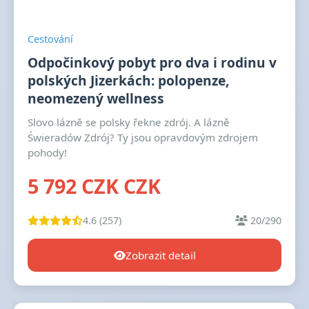
Cestování
Odpočinkový pobyt pro dva i rodinu v
polských Jizerkách: polopenze,
neomezený wellness
Slovo lázně se polsky řekne zdrój. A lázně
Świeradów Zdrój? Ty jsou opravdovým zdrojem
pohody!
5 792 CZK CZK
4.6 (257)
20/290
Zobrazit detail