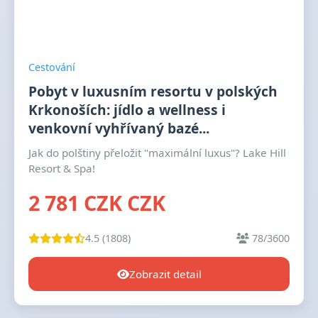
Cestování
Pobyt v luxusním resortu v polských
Krkonoších: jídlo a wellness i
venkovní vyhřívaný bazé...
Jak do polštiny přeložit "maximální luxus"? Lake Hill
Resort & Spa!
2 781 CZK CZK
4.5 (1808)
78/3600
Zobrazit detail