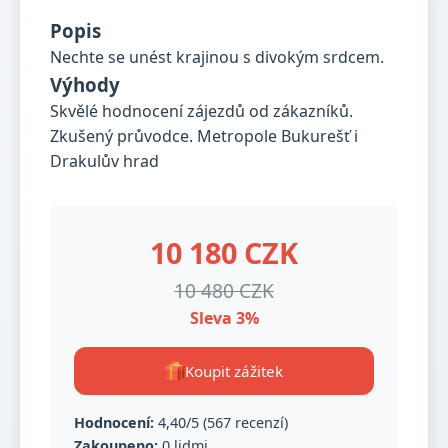
Popis
Nechte se unést krajinou s divokým srdcem.
Výhody
Skvělé hodnocení zájezdů od zákazníků.
Zkušený průvodce. Metropole Bukurešť i
Drakulův hrad
10 180 CZK
10 480 CZK
Sleva 3%
Koupit zážitek
Hodnocení:
4,40/5 (567 recenzí)
Zakoupeno:
0 lidmi