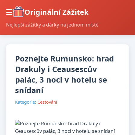
Originální Zážitek
Nejlepší zážitky a dárky na jednom místě
Poznejte Rumunsko: hrad
Drakuly i Ceausescův
palác, 3 noci v hotelu se
snídaní
Kategorie:
Cestování