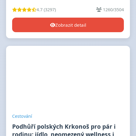
4.7 (3297)
1260/3504
Zobrazit detail
Cestování
Podhůří polských Krkonoš pro pár i
rodinu: jídlo, neomezený wellness i