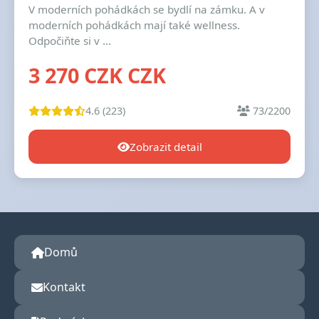
V moderních pohádkách se bydlí na zámku. A v
moderních pohádkách mají také wellness.
Odpočiňte si v ...
3 270 CZK CZK
4.6 (223)
73/2200
Zobrazit detail
Domů
Kontakt