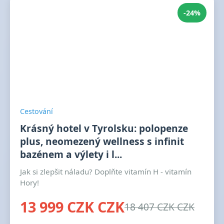
-24%
Cestování
Krásný hotel v Tyrolsku: polopenze
plus, neomezený wellness s infinit
bazénem a výlety i l...
Jak si zlepšit náladu? Doplňte vitamín H - vitamín
Hory!
13 999 CZK CZK
18 407 CZK CZK