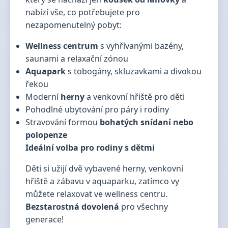
nabízí vše, co potřebujete pro
nezapomenutelný pobyt:
Wellness centrum
s vyhřívanými bazény,
saunami a relaxační zónou
Aquapark
s tobogány, skluzavkami a divokou
řekou
Moderní
herny
a venkovní hřiště pro děti
Pohodlné ubytování pro páry i rodiny
Stravování formou
bohatých snídaní nebo
polopenze
Ideální volba pro rodiny s dětmi
Děti si užijí dvě vybavené herny, venkovní
hřiště a zábavu v aquaparku, zatímco vy
můžete relaxovat ve wellness centru.
Bezstarostná dovolená
pro všechny
generace!