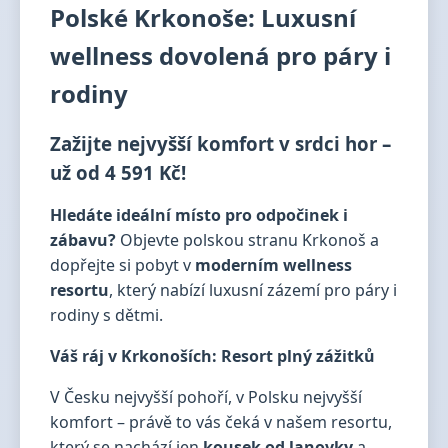
Polské Krkonoše: Luxusní
wellness dovolená pro páry i
rodiny
Zažijte nejvyšší komfort v srdci hor –
už od 4 591 Kč!
Hledáte ideální místo pro odpočinek i
zábavu?
Objevte polskou stranu Krkonoš a
dopřejte si pobyt v
moderním wellness
resortu
, který nabízí luxusní zázemí pro páry i
rodiny s dětmi.
Váš ráj v Krkonoších: Resort plný zážitků
V Česku nejvyšší pohoří, v Polsku nejvyšší
komfort – právě to vás čeká v našem resortu,
který se nachází jen
kousek od lanovky
a