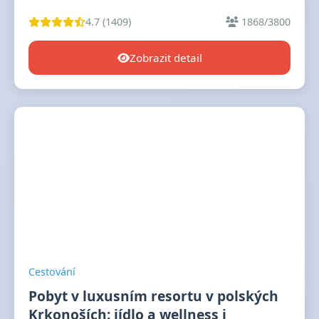
4.7 (1409)
1868/3800
Zobrazit detail
Cestování
Pobyt v luxusním resortu v polských
Krkonoších: jídlo a wellness i