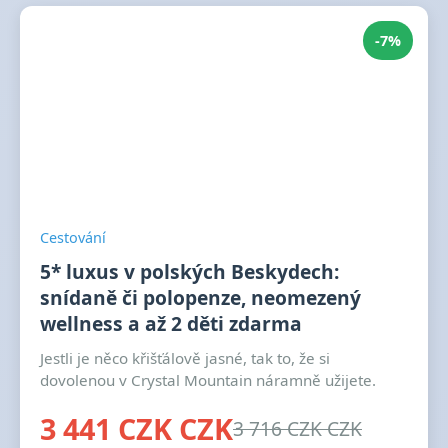
-7%
Cestování
5* luxus v polských Beskydech:
snídaně či polopenze, neomezený
wellness a až 2 děti zdarma
Jestli je něco křišťálově jasné, tak to, že si
dovolenou v Crystal Mountain náramně užijete.
3 441 CZK CZK
3 716 CZK CZK