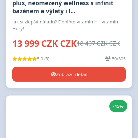
plus, neomezený wellness s infinit
bazénem a výlety i l...
Jak si zlepšit náladu? Doplňte vitamín H - vitamín
Hory!
13 999 CZK CZK
18 407 CZK CZK
5.0 (3)
50/305
Zobrazit detail
-15%