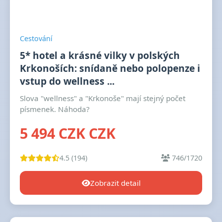
Cestování
5* hotel a krásné vilky v polských
Krkonoších: snídaně nebo polopenze i
vstup do wellness ...
Slova "wellness" a "Krkonoše" mají stejný počet
písmenek. Náhoda?
5 494 CZK CZK
4.5 (194)
746/1720
Zobrazit detail