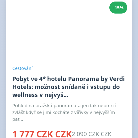
-15%
Cestování
Pobyt ve 4* hotelu Panorama by Verdi
Hotels: možnost snídaně i vstupu do
wellness v nejvyš...
Pohled na pražská panoramata jen tak neomrzí –
zvlášť když se jimi kocháte z vířivky v nejvyšším
pat...
1 777 CZK CZK
2 090 CZK CZK