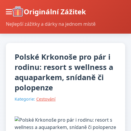
Originální Zážitek
Nejlepší zážitky a dárky na jednom místě
Polské Krkonoše pro pár i
rodinu: resort s wellness a
aquaparkem, snídaně či
polopenze
Kategorie:
Cestování