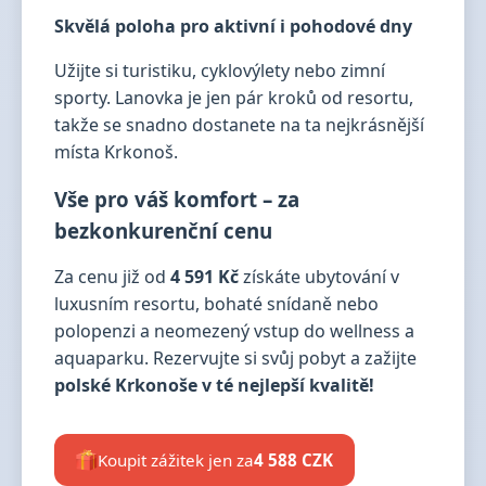
Skvělá poloha pro aktivní i pohodové dny
Užijte si turistiku, cyklovýlety nebo zimní
sporty. Lanovka je jen pár kroků od resortu,
takže se snadno dostanete na ta nejkrásnější
místa Krkonoš.
Vše pro váš komfort – za
bezkonkurenční cenu
Za cenu již od
4 591 Kč
získáte ubytování v
luxusním resortu, bohaté snídaně nebo
polopenzi a neomezený vstup do wellness a
aquaparku. Rezervujte si svůj pobyt a zažijte
polské Krkonoše v té nejlepší kvalitě!
Koupit zážitek jen za
4 588 CZK