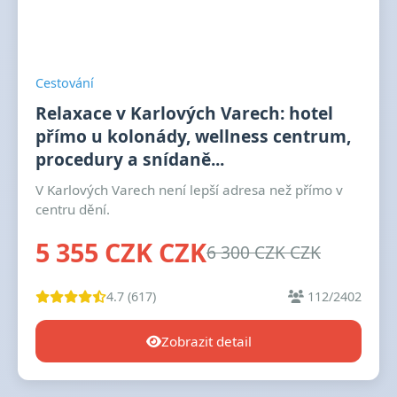
Cestování
Relaxace v Karlových Varech: hotel
přímo u kolonády, wellness centrum,
procedury a snídaně...
V Karlových Varech není lepší adresa než přímo v
centru dění.
5 355 CZK CZK
6 300 CZK CZK
4.7 (617)
112/2402
Zobrazit detail