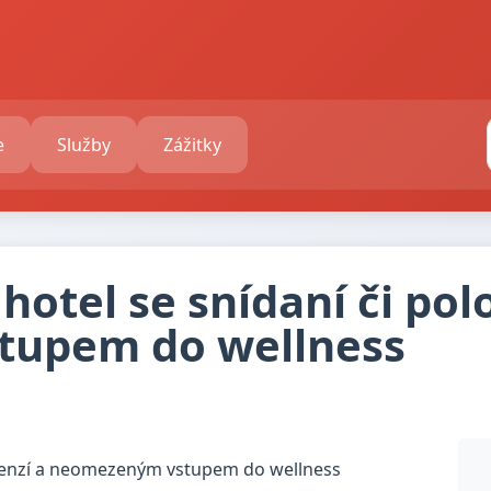
e
Služby
Zážitky
hotel se snídaní či pol
upem do wellness