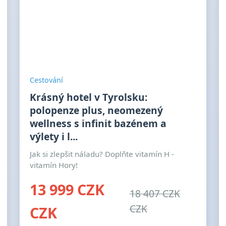
Cestování
Krásný hotel v Tyrolsku:
polopenze plus, neomezený
wellness s infinit bazénem a
výlety i l...
Jak si zlepšit náladu? Doplňte vitamín H -
vitamín Hory!
13 999 CZK
18 407 CZK
CZK
CZK