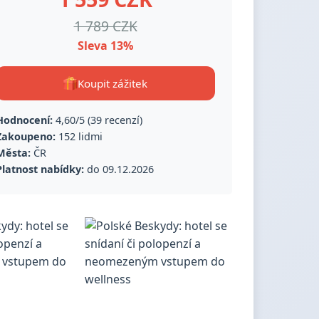
1 789 CZK
Sleva 13%
Koupit zážitek
Hodnocení:
4,60/5 (39 recenzí)
Zakoupeno:
152 lidmi
Města:
ČR
Platnost nabídky:
do 09.12.2026