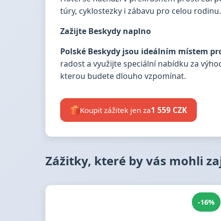
túry, cyklostezky i zábavu pro celou rodinu
Zažijte Beskydy naplno
Polské Beskydy jsou ideálním místem pro
radost a využijte speciální nabídku za výh
kterou budete dlouho vzpomínat.
Koupit zážitek jen za
1 559 CZK
Zážitky, které by vás mohli z
-16%