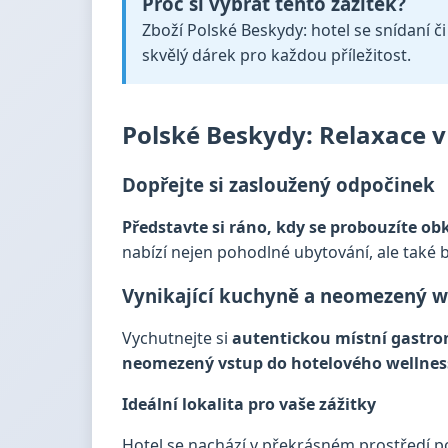
Proč si vybrat tento zážitek?
Zboží Polské Beskydy: hotel se snídaní č
skvělý dárek pro každou příležitost.
Polské Beskydy: Relaxace v
Dopřejte si zasloužený odpočinek
Představte si ráno, kdy se probouzíte o
nabízí nejen pohodlné ubytování, ale také 
Vynikající kuchyně a neomezený w
Vychutnejte si
autentickou místní gastro
neomezený vstup do hotelového wellnes
Ideální lokalita pro vaše zážitky
Hotel se nachází v překrásném prostředí p