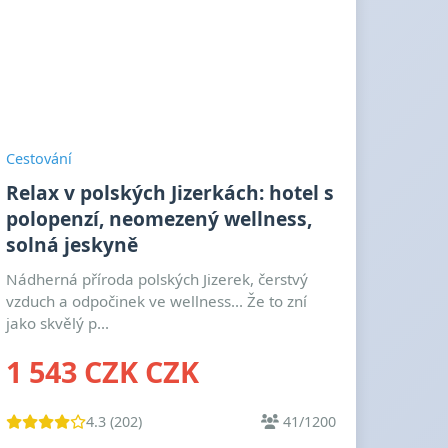
Cestování
Relax v polských Jizerkách: hotel s
polopenzí, neomezený wellness,
solná jeskyně
Nádherná příroda polských Jizerek, čerstvý
vzduch a odpočinek ve wellness... Že to zní
jako skvělý p...
1 543 CZK CZK
4.3 (202)
41/1200