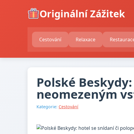
Originální Zážitek
Cestování
Relaxace
Restaurac
Polské Beskydy: 
neomezeným vst
Kategorie:
Cestování