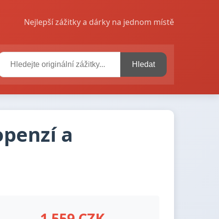
Nejlepší zážitky a dárky na jednom místě
Hledat
openzí a
1 559 CZK