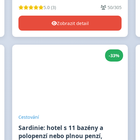
5.0 (3)
50/305
Zobrazit detail
-33%
Cestování
Sardinie: hotel s 11 bazény a
polopenzí nebo plnou penzí,