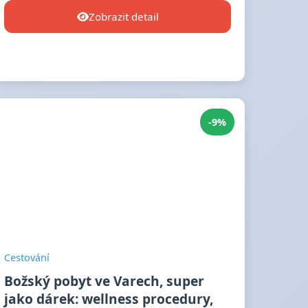
Zobrazit detail
-9%
Cestování
Božský pobyt ve Varech, super
jako dárek: wellness procedury,