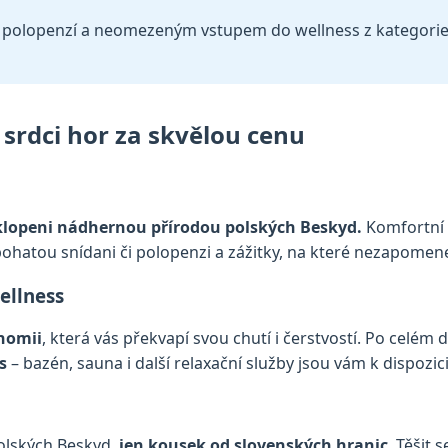
i polopenzí a neomezeným vstupem do wellness z kategorie C
 srdci hor za skvělou cenu
bklopeni nádhernou přírodou polských Beskyd.
Komfortní 
bohatou snídani či polopenzi a zážitky, na které nezapomen
ellness
nomii
, která vás překvapí svou chutí i čerstvostí. Po celém
s
– bazén, sauna i další relaxační služby jsou vám k dispozi
olských Beskyd,
jen kousek od slovenských hranic
. Těšit