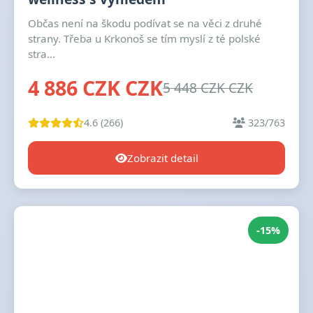
Občas není na škodu podívat se na věci z druhé
strany. Třeba u Krkonoš se tím myslí z té polské
stra...
4 886 CZK CZK
5 448 CZK CZK
4.6 (266)
323/763
Zobrazit detail
-15%