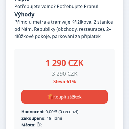
Potřebujete volno? Potřebujete Prahu!
Výhody
Přímo u metra a tramvaje Křižíkova. 2 stanice
od Nám. Republiky (obchody, restaurace). 2–
4lůžkové pokoje, parkování za příplatek
1 290 CZK
3 290 CZK
Sleva 61%
Koupit zážitek
Hodnocení:
0,00/5 (0 recenzí)
Zakoupeno:
18 lidmi
Města:
ČR