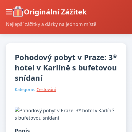
Originální Zážitek
Nejlepší zážitky a dárky na jednom místě
Pohodový pobyt v Praze: 3*
hotel v Karlíně s bufetovou
snídaní
Kategorie:
Cestování
Popis