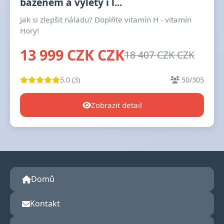
bazénem a výlety i l...
Jak si zlepšit náladu? Doplňte vitamín H - vitamín
Hory!
13 999 CZK CZK
18 407 CZK CZK
5.0 (3)
50/305
Zobrazit detail
Domů
Kontakt