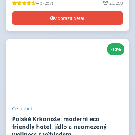
4.6 (257)
20/290
Zobrazit detail
-10%
Cestování
Polské Krkonoše: moderní eco
friendly hotel, jídlo a neomezený
wellness s výhledem