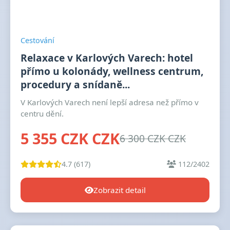
Cestování
Relaxace v Karlových Varech: hotel
přímo u kolonády, wellness centrum,
procedury a snídaně...
V Karlových Varech není lepší adresa než přímo v
centru dění.
5 355 CZK CZK
6 300 CZK CZK
4.7 (617)
112/2402
Zobrazit detail