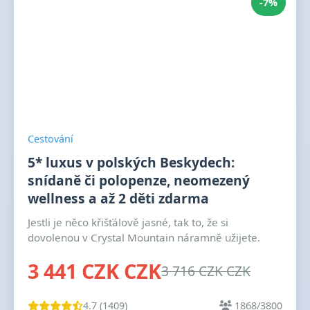
-7%
Cestování
5* luxus v polských Beskydech:
snídaně či polopenze, neomezený
wellness a až 2 děti zdarma
Jestli je něco křišťálově jasné, tak to, že si
dovolenou v Crystal Mountain náramně užijete.
3 441 CZK CZK
3 716 CZK CZK
4.7 (1409)
1868/3800