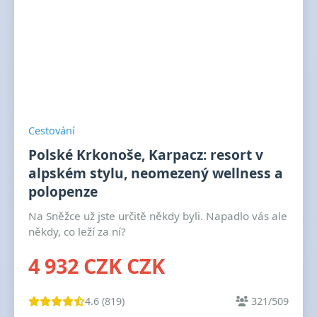
Cestování
Polské Krkonoše, Karpacz: resort v
alpském stylu, neomezený wellness a
polopenze
Na Sněžce už jste určitě někdy byli. Napadlo vás ale
někdy, co leží za ní?
4 932 CZK CZK
4.6 (819)
321/509