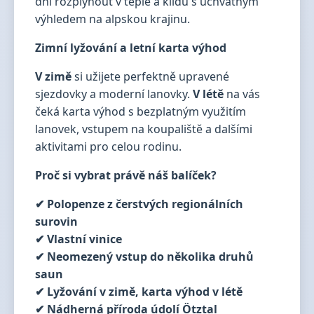
dní rozplynout v teple a klidu s úchvatným
výhledem na alpskou krajinu.
Zimní lyžování a letní karta výhod
V zimě
si užijete perfektně upravené
sjezdovky a moderní lanovky.
V létě
na vás
čeká karta výhod s bezplatným využitím
lanovek, vstupem na koupaliště a dalšími
aktivitami pro celou rodinu.
Proč si vybrat právě náš balíček?
✔ Polopenze z čerstvých regionálních
surovin
✔ Vlastní vinice
✔ Neomezený vstup do několika druhů
saun
✔ Lyžování v zimě, karta výhod v létě
✔ Nádherná příroda údolí Ötztal