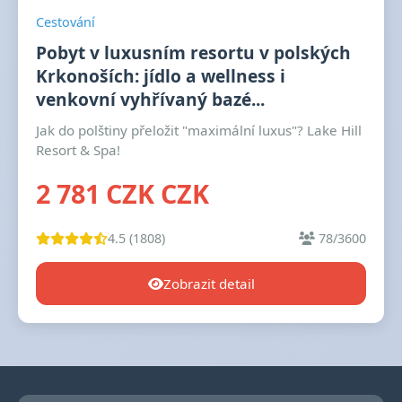
Cestování
Pobyt v luxusním resortu v polských
Krkonoších: jídlo a wellness i
venkovní vyhřívaný bazé...
Jak do polštiny přeložit "maximální luxus"? Lake Hill
Resort & Spa!
2 781 CZK CZK
4.5 (1808)
78/3600
Zobrazit detail