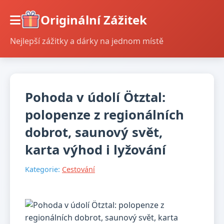
Originální Zážitek
Nejlepší zážitky a dárky na jednom místě
Pohoda v údolí Ötztal:
polopenze z regionálních
dobrot, saunový svět,
karta výhod i lyžování
Kategorie:
Cestování