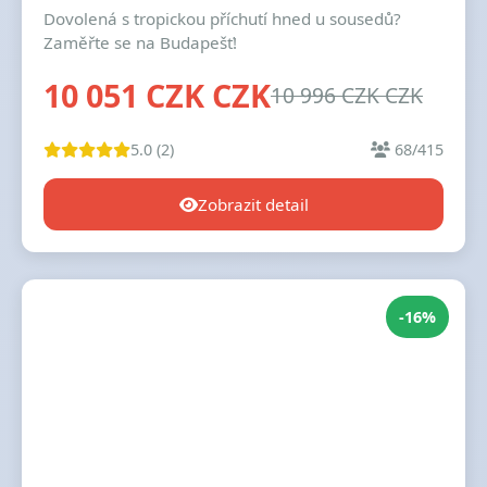
Dovolená s tropickou příchutí hned u sousedů?
Zaměřte se na Budapešť!
10 051 CZK CZK
10 996 CZK CZK
5.0 (2)
68/415
Zobrazit detail
-16%