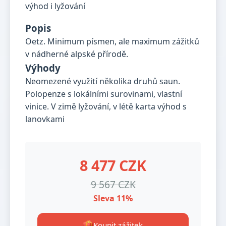
Popis
Oetz. Minimum písmen, ale maximum zážitků
v nádherné alpské přírodě.
Výhody
Neomezené využití několika druhů saun.
Polopenze s lokálními surovinami, vlastní
vinice. V zimě lyžování, v létě karta výhod s
lanovkami
8 477 CZK
9 567 CZK
Sleva 11%
Koupit zážitek