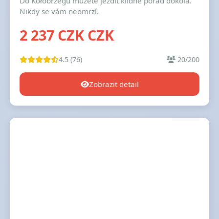
Do Kołobrzegu můžete jezdit klidně pořád dokola.
Nikdy se vám neomrzí.
2 237 CZK CZK
4.5 (76)
20/200
Zobrazit detail