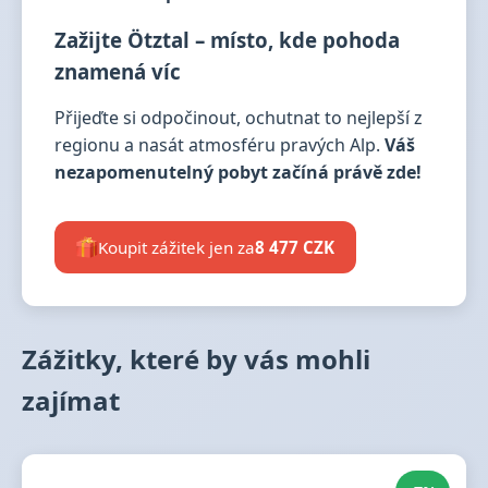
Zažijte Ötztal – místo, kde pohoda
znamená víc
Přijeďte si odpočinout, ochutnat to nejlepší z
regionu a nasát atmosféru pravých Alp.
Váš
nezapomenutelný pobyt začíná právě zde!
Koupit zážitek jen za
8 477 CZK
Zážitky, které by vás mohli
zajímat