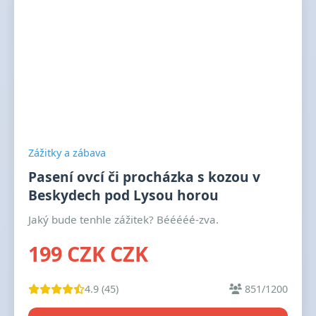
Zážitky a zábava
Pasení ovcí či procházka s kozou v
Beskydech pod Lysou horou
Jaký bude tenhle zážitek? Bééééé-zva.
199 CZK CZK
4.9 (45)
851/1200