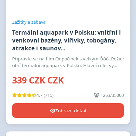
Zážitky a zábava
Termální aquapark v Polsku: vnitřní i
venkovní bazény, vířivky, tobogány,
atrakce i saunov...
Připravte se na film Odpočinek s velkým Óóó. Režie:
obří termální aquapark v Polsku. Hlavní role: vy...
339 CZK CZK
4.7 (715)
1263/35000
Zobrazit detail