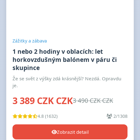
Zážitky a zábava
1 nebo 2 hodiny v oblacích: let
horkovzdušným balónem v páru či
skupince
Že se svět z výšky zdá krásnější? Nezdá. Opravdu
je.
3 389 CZK CZK
3 490 CZK CZK
4.8 (1632)
2/1308
Zobrazit detail