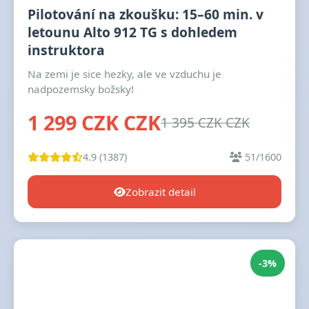
Pilotování na zkoušku: 15–60 min. v
letounu Alto 912 TG s dohledem
instruktora
Na zemi je sice hezky, ale ve vzduchu je
nadpozemsky božsky!
1 299 CZK CZK
1 395 CZK CZK
4.9 (1387)
51/1600
Zobrazit detail
-3%