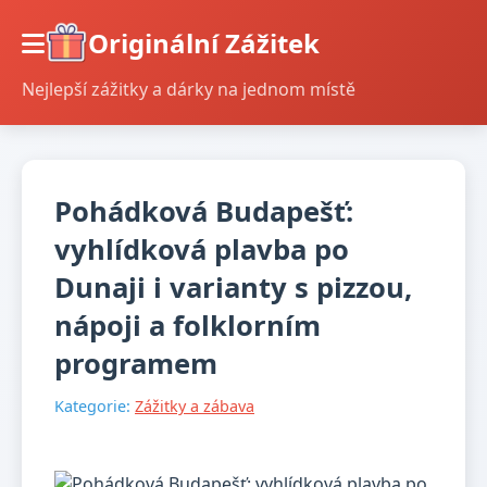
Originální Zážitek
Nejlepší zážitky a dárky na jednom místě
Pohádková Budapešť:
vyhlídková plavba po
Dunaji i varianty s pizzou,
nápoji a folklorním
programem
Kategorie:
Zážitky a zábava