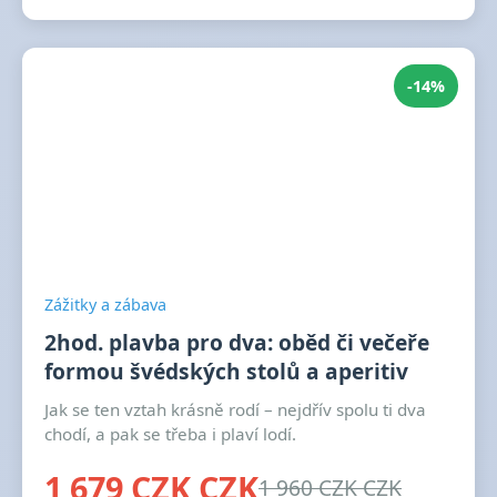
-14%
Zážitky a zábava
2hod. plavba pro dva: oběd či večeře
formou švédských stolů a aperitiv
Jak se ten vztah krásně rodí – nejdřív spolu ti dva
chodí, a pak se třeba i plaví lodí.
1 679 CZK CZK
1 960 CZK CZK