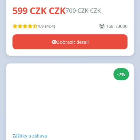
599 CZK CZK
700 CZK CZK
4.9 (464)
1681/3000
Zobrazit detail
-7%
Zážitky a zábava