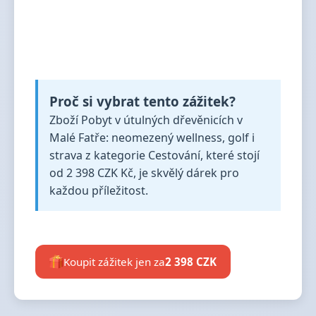
Proč si vybrat tento zážitek?
Zboží Pobyt v útulných dřevěnicích v
Malé Fatře: neomezený wellness, golf i
strava z kategorie Cestování, které stojí
od 2 398 CZK Kč, je skvělý dárek pro
každou příležitost.
Koupit zážitek jen za
2 398 CZK