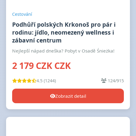
Cestování
Podhůří polských Krkonoš pro pár i
rodinu: jídlo, neomezený wellness i
zábavní centrum
Nejlepší nápad dneška? Pobyt v Osadě Śnieżka!
2 179 CZK CZK
4.5 (1244)
124/915
Zobrazit detail