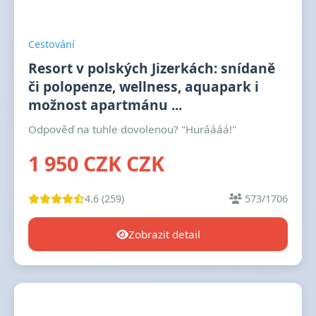
Cestování
Resort v polských Jizerkách: snídaně
či polopenze, wellness, aquapark i
možnost apartmánu ...
Odpověď na tuhle dovolenou? "Huráááá!"
1 950 CZK CZK
4.6 (259)
573/1706
Zobrazit detail