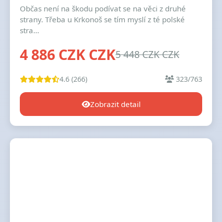
Občas není na škodu podívat se na věci z druhé
strany. Třeba u Krkonoš se tím myslí z té polské
stra...
4 886 CZK CZK
5 448 CZK CZK
4.6 (266)
323/763
Zobrazit detail