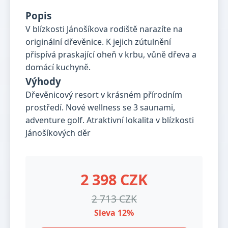
Popis
V blízkosti Jánošíkova rodiště narazíte na
originální dřevěnice. K jejich zútulnění
přispívá praskající oheň v krbu, vůně dřeva a
domácí kuchyně.
Výhody
Dřevěnicový resort v krásném přírodním
prostředí. Nové wellness se 3 saunami,
adventure golf. Atraktivní lokalita v blízkosti
Jánošíkových děr
2 398 CZK
2 713 CZK
Sleva 12%