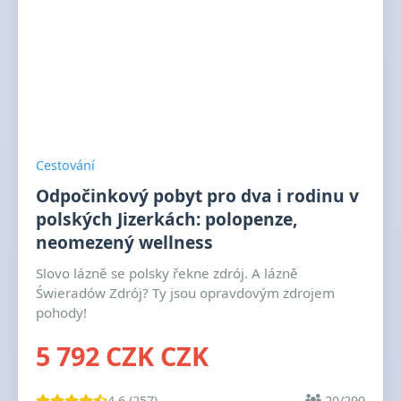
Cestování
Odpočinkový pobyt pro dva i rodinu v
polských Jizerkách: polopenze,
neomezený wellness
Slovo lázně se polsky řekne zdrój. A lázně
Świeradów Zdrój? Ty jsou opravdovým zdrojem
pohody!
5 792 CZK CZK
4.6 (257)
20/290