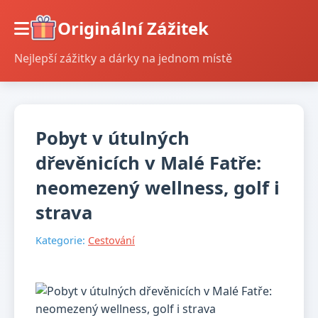
Originální Zážitek
Nejlepší zážitky a dárky na jednom místě
Pobyt v útulných
dřevěnicích v Malé Fatře:
neomezený wellness, golf i
strava
Kategorie:
Cestování