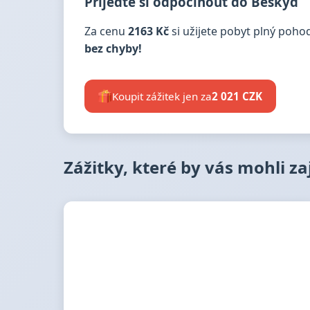
Přijeďte si odpočinout do Beskyd
Za cenu
2163 Kč
si užijete pobyt plný pohod
bez chyby!
Koupit zážitek jen za
2 021 CZK
Zážitky, které by vás mohli z