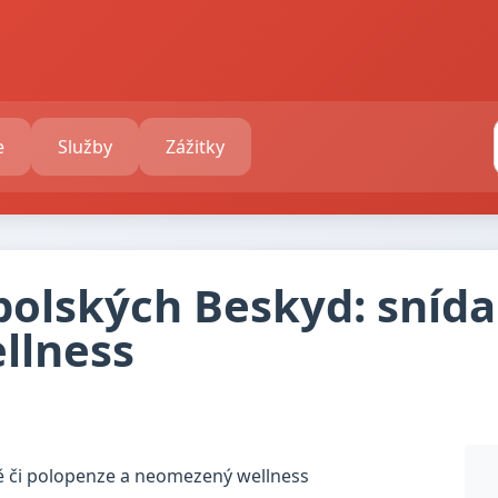
e
Služby
Zážitky
 polských Beskyd: sníd
llness