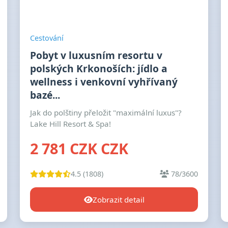
Cestování
Pobyt v luxusním resortu v
polských Krkonoších: jídlo a
wellness i venkovní vyhřívaný
bazé...
Jak do polštiny přeložit "maximální luxus"?
Lake Hill Resort & Spa!
2 781 CZK CZK
4.5 (1808)
78/3600
Zobrazit detail