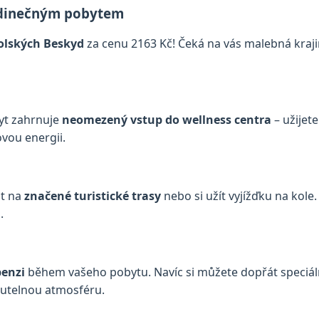
jedinečným pobytem
polských Beskyd
za cenu 2163 Kč! Čeká na vás malebná kraji
yt zahrnuje
neomezený vstup do wellness centra
– užijete
ovou energii.
it na
značené turistické trasy
nebo si užít vyjížďku na kol
.
penzi
během vašeho pobytu. Navíc si můžete dopřát speciál
nutelnou atmosféru.