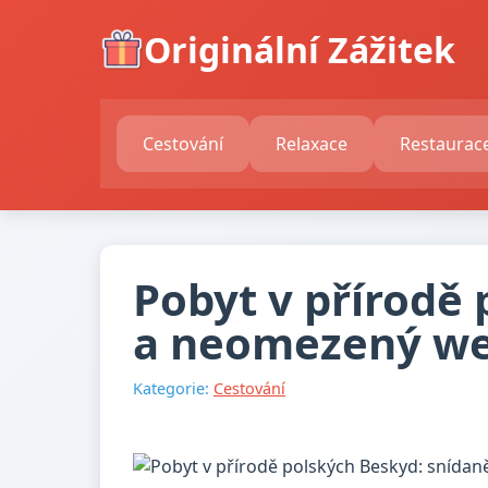
Originální Zážitek
Cestování
Relaxace
Restaurac
Pobyt v přírodě
a neomezený we
Kategorie:
Cestování