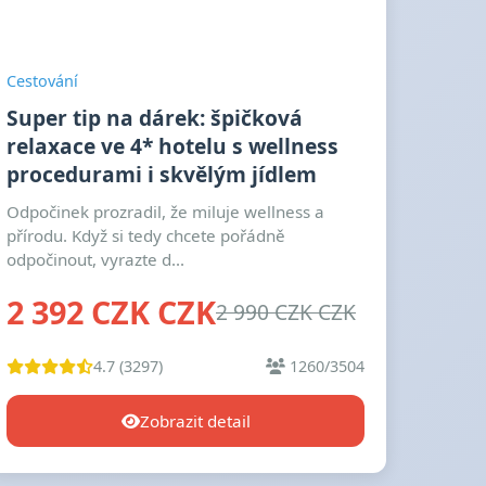
Cestování
Super tip na dárek: špičková
relaxace ve 4* hotelu s wellness
procedurami i skvělým jídlem
Odpočinek prozradil, že miluje wellness a
přírodu. Když si tedy chcete pořádně
odpočinout, vyrazte d...
2 392 CZK CZK
2 990 CZK CZK
4.7 (3297)
1260/3504
Zobrazit detail