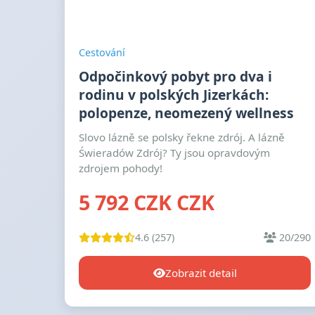
Cestování
Odpočinkový pobyt pro dva i
rodinu v polských Jizerkách:
polopenze, neomezený wellness
Slovo lázně se polsky řekne zdrój. A lázně
Świeradów Zdrój? Ty jsou opravdovým
zdrojem pohody!
5 792 CZK CZK
4.6 (257)
20/290
Zobrazit detail