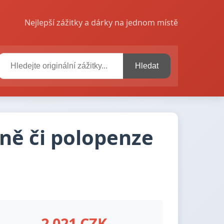
Nejlepší zážitky a dárky na jednom místě
Hledat
aně či polopenze
2 021 CZK