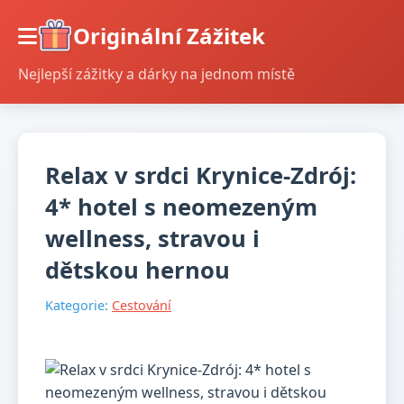
Originální Zážitek
Nejlepší zážitky a dárky na jednom místě
Relax v srdci Krynice-Zdrój:
4* hotel s neomezeným
wellness, stravou i
dětskou hernou
Kategorie:
Cestování