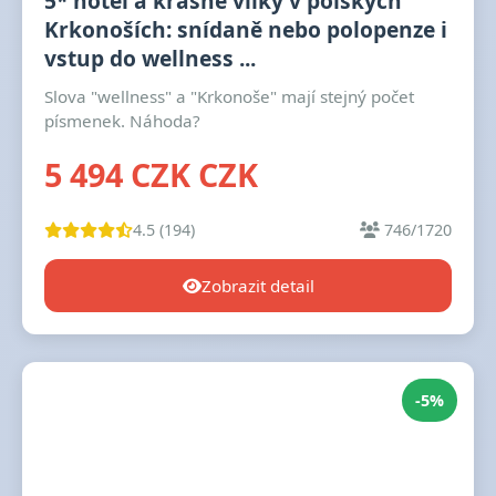
5* hotel a krásné vilky v polských
Krkonoších: snídaně nebo polopenze i
vstup do wellness ...
Slova "wellness" a "Krkonoše" mají stejný počet
písmenek. Náhoda?
5 494 CZK CZK
4.5 (194)
746/1720
Zobrazit detail
-5%