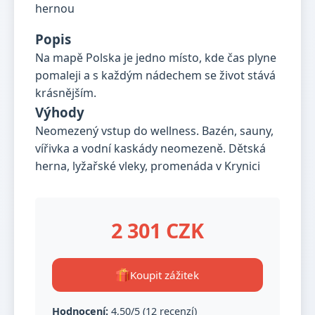
Popis
Na mapě Polska je jedno místo, kde čas plyne
pomaleji a s každým nádechem se život stává
krásnějším.
Výhody
Neomezený vstup do wellness. Bazén, sauny,
vířivka a vodní kaskády neomezeně. Dětská
herna, lyžařské vleky, promenáda v Krynici
2 301 CZK
Koupit zážitek
Hodnocení:
4,50/5 (12 recenzí)