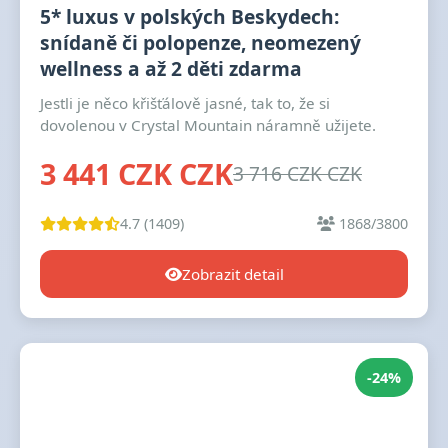
5* luxus v polských Beskydech:
snídaně či polopenze, neomezený
wellness a až 2 děti zdarma
Jestli je něco křišťálově jasné, tak to, že si
dovolenou v Crystal Mountain náramně užijete.
3 441 CZK CZK
3 716 CZK CZK
4.7 (1409)
1868/3800
Zobrazit detail
-24%