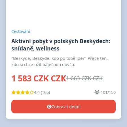
Cestování
Aktivní pobyt v polských Beskydech:
snídaně, wellness
"Beskyde, Beskyde, kdo po tobě ide?" Přece ten,
kdo si chce užít báječnou dovču.
1 583 CZK CZK
1 663 CZK CZK
4.4 (105)
101/150
Zobrazit detail