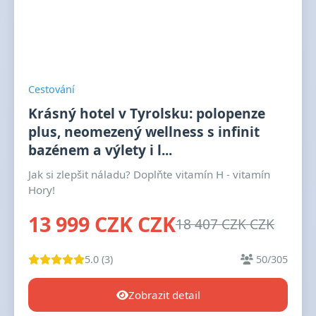
Cestování
Krásný hotel v Tyrolsku: polopenze
plus, neomezený wellness s infinit
bazénem a výlety i l...
Jak si zlepšit náladu? Doplňte vitamín H - vitamín
Hory!
13 999 CZK CZK
18 407 CZK CZK
5.0 (3)
50/305
Zobrazit detail