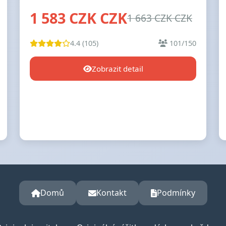
1 583 CZK CZK
1 663 CZK CZK
4.4 (105)
101/150
Zobrazit detail
Domů
Kontakt
Podmínky