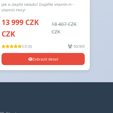
Jak si zlepšit náladu? Doplňte vitamín H -
vitamín Hory!
13 999 CZK
18 407 CZK
CZK
CZK
5.0 (3)
50/305
Zobrazit detail