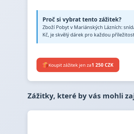
Proč si vybrat tento zážitek?
Zboží Pobyt v Mariánských Lázních: snída
Kč, je skvělý dárek pro každou příležitost
Koupit zážitek jen za
1 250 CZK
Zážitky, které by vás mohli z