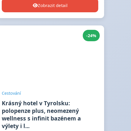
Zobrazit detail
-24%
Cestování
Krásný hotel v Tyrolsku:
polopenze plus, neomezený
wellness s infinit bazénem a
výlety i l...