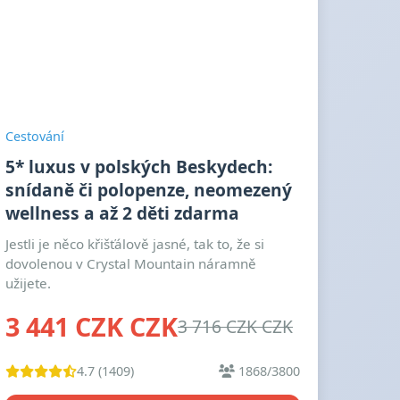
Cestování
5* luxus v polských Beskydech:
snídaně či polopenze, neomezený
wellness a až 2 děti zdarma
Jestli je něco křišťálově jasné, tak to, že si
dovolenou v Crystal Mountain náramně
užijete.
3 441 CZK CZK
3 716 CZK CZK
4.7 (1409)
1868/3800