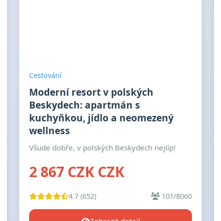
Cestování
Moderní resort v polských
Beskydech: apartmán s
kuchyňkou, jídlo a neomezený
wellness
Všude dobře, v polských Beskydech nejlíp!
2 867 CZK CZK
4.7 (652)
101/8060