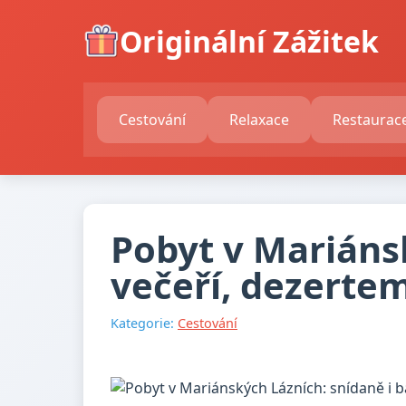
Originální Zážitek
Cestování
Relaxace
Restaurac
Pobyt v Mariánsk
večeří, dezertem
Kategorie:
Cestování