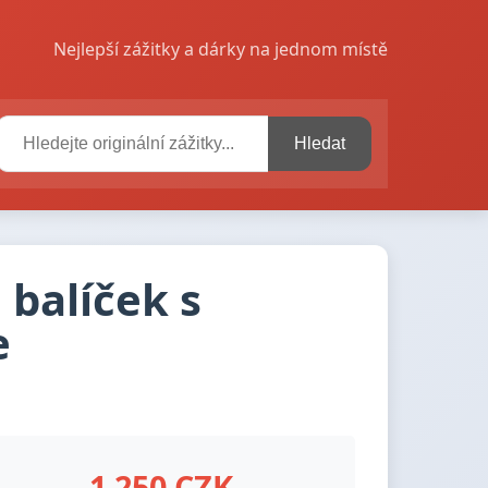
Nejlepší zážitky a dárky na jednom místě
Hledat
 balíček s
e
1 250 CZK