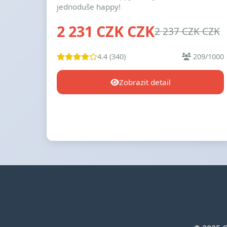
jednoduše happy!
2 231 CZK CZK
2 237 CZK CZK
4.4 (340)
209/1000
Zobrazit detail