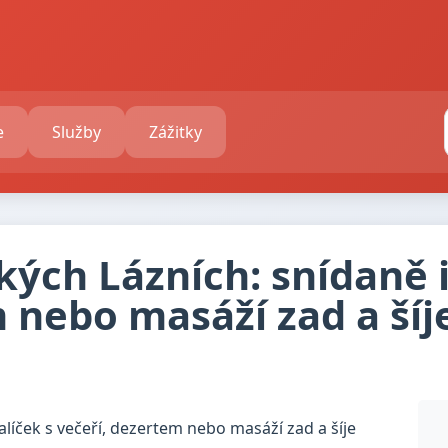
e
Služby
Zážitky
ých Lázních: snídaně i
 nebo masáží zad a šíj