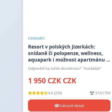
Cestování
Resort v polských Jizerkách:
snídaně či polopenze, wellness,
aquapark i možnost apartmánu ...
Odpověď na tuhle dovolenou? "Huráááá!"
1 950 CZK CZK
4.6 (259)
573/1706
Zobrazit detail