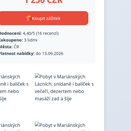
Koupit zážitek
Hodnocení:
4,40/5 (16 recenzí)
Zakoupeno:
3 lidmi
Města:
ČR
Platnost nabídky:
do 13.09.2026