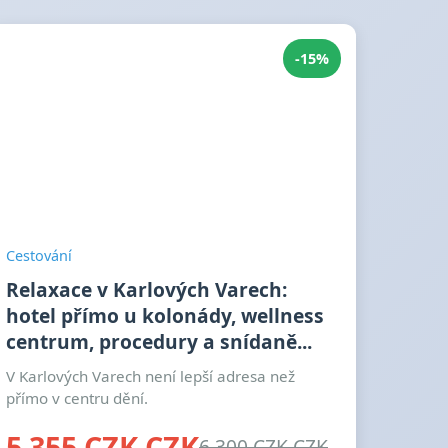
-15%
Cestování
Relaxace v Karlových Varech:
hotel přímo u kolonády, wellness
centrum, procedury a snídaně...
V Karlových Varech není lepší adresa než
přímo v centru dění.
5 355 CZK CZK
6 300 CZK CZK