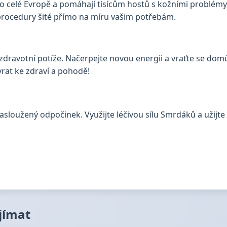
o celé Evropě a pomáhají tisícům hostů s kožními problémy
 procedury šité přímo na míru vašim potřebám.
 zdravotní potíže. Načerpejte novou energii a vraťte se d
rat ke zdraví a pohodě!
 zasloužený odpočinek. Využijte léčivou sílu Smrdáků a užij
ajímat