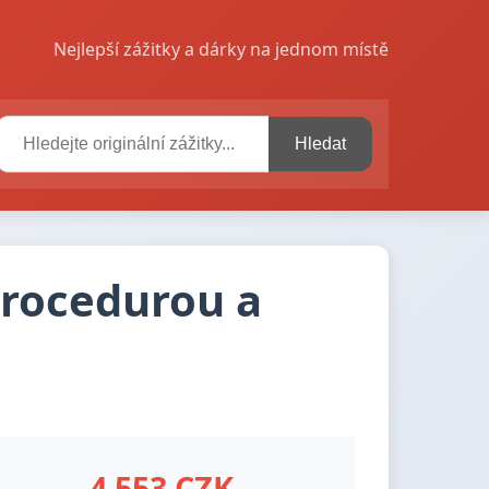
Nejlepší zážitky a dárky na jednom místě
Hledat
procedurou a
4 553 CZK