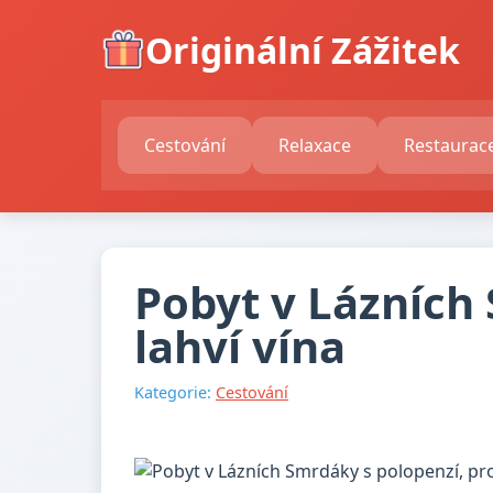
Originální Zážitek
Cestování
Relaxace
Restaurac
Pobyt v Lázních
lahví vína
Kategorie:
Cestování