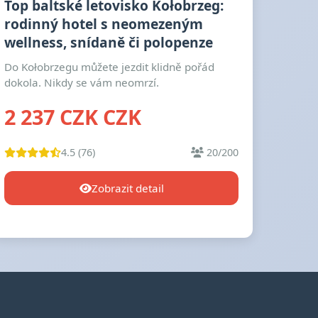
Top baltské letovisko Kołobrzeg:
rodinný hotel s neomezeným
wellness, snídaně či polopenze
Do Kołobrzegu můžete jezdit klidně pořád
dokola. Nikdy se vám neomrzí.
2 237 CZK CZK
4.5 (76)
20/200
Zobrazit detail