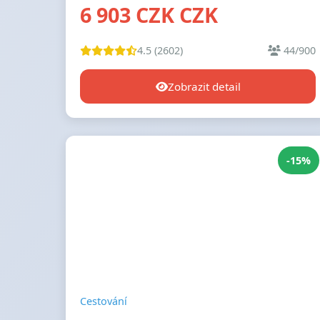
6 903 CZK CZK
4.5 (2602)
44/900
Zobrazit detail
-15%
Cestování