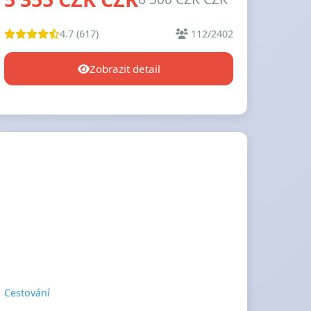
4.7 (617)
112/2402
Zobrazit detail
Cestování