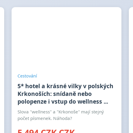
Cestování
5* hotel a krásné vilky v polských
Krkonoších: snídaně nebo
polopenze i vstup do wellness ...
Slova "wellness" a "Krkonoše" mají stejný
počet písmenek. Náhoda?
5 494 CZK CZK