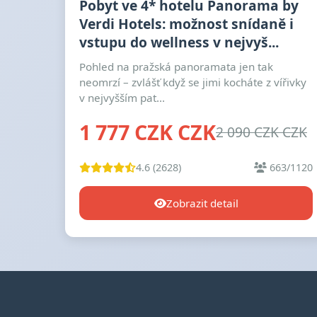
Pobyt ve 4* hotelu Panorama by
Verdi Hotels: možnost snídaně i
vstupu do wellness v nejvyš...
Pohled na pražská panoramata jen tak
neomrzí – zvlášť když se jimi kocháte z vířivky
v nejvyšším pat...
1 777 CZK CZK
2 090 CZK CZK
4.6 (2628)
663/1120
Zobrazit detail