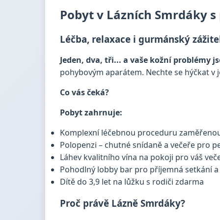
Pobyt v Lázních Smrdáky s p
Léčba, relaxace i gurmánský zážite
Jeden, dva, tři... a vaše kožní problémy j
pohybovým aparátem. Nechte se hýčkat v je
Co vás čeká?
Pobyt zahrnuje:
Komplexní léčebnou proceduru zaměřenou
Polopenzi – chutné snídaně a večeře pro pe
Láhev kvalitního vína na pokoji pro váš veče
Pohodlný lobby bar pro příjemná setkání 
Dítě do 3,9 let na lůžku s rodiči zdarma
Proč právě Lázně Smrdáky?