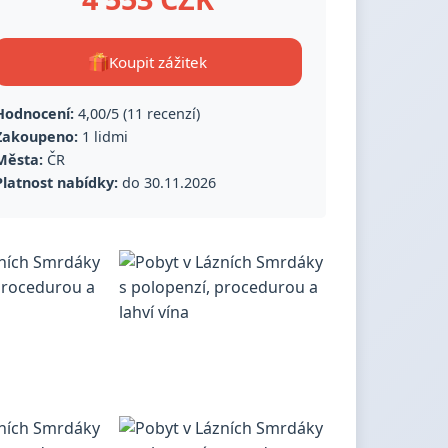
Koupit zážitek
Hodnocení:
4,00/5 (11 recenzí)
Zakoupeno:
1 lidmi
Města:
ČR
Platnost nabídky:
do 30.11.2026