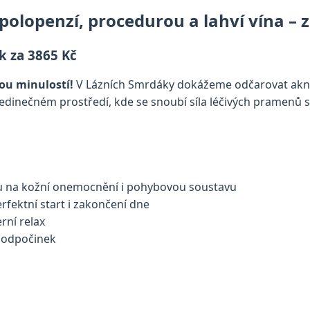
olopenzí, procedurou a lahví vína – z
k za 3865 Kč
sou minulostí!
V Lázních Smrdáky dokážeme odčarovat akné
dinečném prostředí, kde se snoubí síla léčivých pramenů s 
 na kožní onemocnění i pohybovou soustavu
rfektní start i zakončení dne
rní relax
a odpočinek