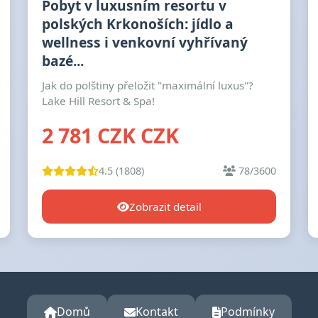
Pobyt v luxusním resortu v
polských Krkonoších: jídlo a
wellness i venkovní vyhřívaný
bazé...
Jak do polštiny přeložit "maximální luxus"?
Lake Hill Resort & Spa!
2 781 CZK CZK
4.5 (1808)
78/3600
Zobrazit detail
Domů
Kontakt
Podmínky