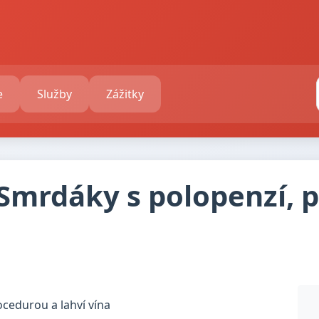
e
Služby
Zážitky
 Smrdáky s polopenzí, 